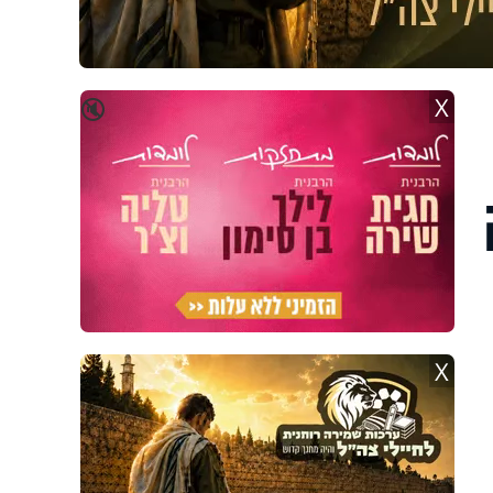
X
🔇
X