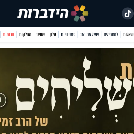
למתחילים
שאל את הרב
זמני היום
עלון
שופס
מחלקות
תרומות