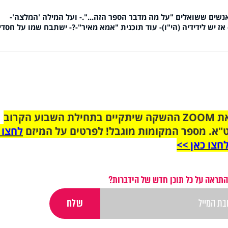
-על אנשים ששואלים "על מה מדבר הספר הזה...".- ועל המילה 'המלצה'-
 אז יש לידידיה (הי"ו)- עוד תוכנית "אמא מאיר"-?- ישתבח שמו על חסדיו
הצטרפו לקבוצת הוואטסאפ לקראת ZOOM ההשקה שיתקיים בתחילת השבוע הקרוב
"א. מספר המקומות מוגבל! לפרטים על המיזם
לחצו 
חצו כאן >>
התראה על כל תוכן חדש של הידברות?