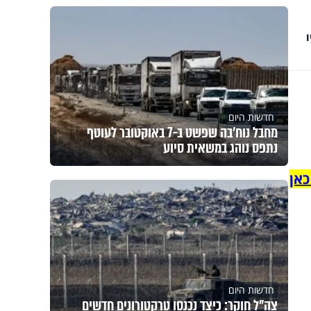
חדשות היום
מחבל נוח'בה שפשט ב-7 באוקטובר לעוטף
נתפס נוהג במשאית סיוע
כאן
חדשות היום
צה"ל חוקר: כיצד נכנסו טרקטורונים חדשים