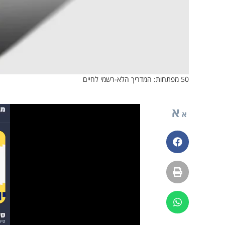
50 מפתחות: המדריך הלא-רשמי לחיים
א
א
פייסבוק
הדפסה
ווטסאפ