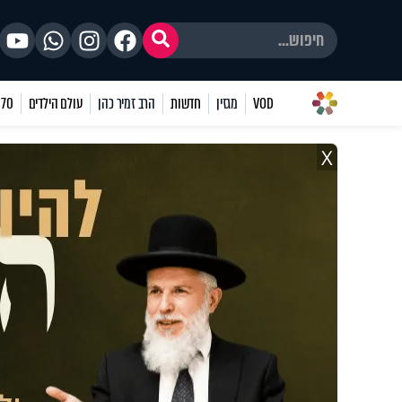
VOD
מגזין
חדשות
הרב זמיר כהן
עולם הילדים
70 שאלות
X