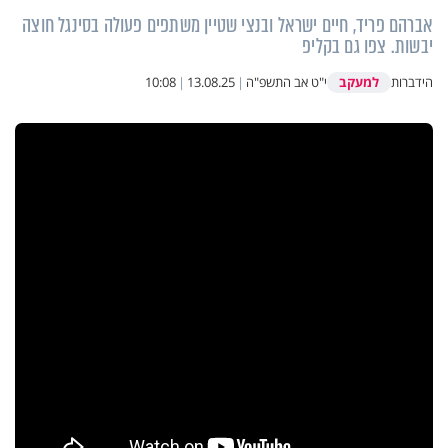
אברהם פריד, חיים ישראל ובנצי שטיין משתפים פעולה בסינגל חוצה
יבשות. צפו גם בקליפ
למעקב
הידברות
י"ט אב התשפ"ה
|
13.08.25
|
10:08