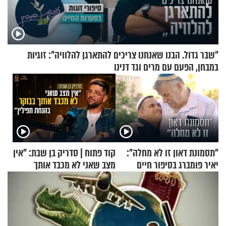
"שבר גדול. הבנו שאנחנו צריכים להתארגן להלוויה": זוגיות
במבחן, הפעם עם מרים וגד דנינו
"תסמונת דאון זו לא מחלה":
קוד פתוח | סדריק בן שבת: "אין
יאיר פומברג בסיפור חיים
מצב שאני לא מכבד אותך
מעורר השראה
בבוקר בהנחת תפילין"