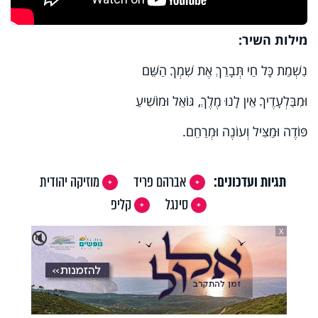
מילות השיר:
נִשְׁמַת כָּל חַי תְּבָרֵךְ אֶת שִׁמְךָ הַשֵּׁם
וּמִבַּלְעָדֶיךָ אֵין לָנוּ מֶלֶךְ, גּוֹאֵל וּמוֹשִׁיעַ
פּוֹדֶה וּמַצִּיל וְעוֹנֶה וּמְרַחֵם.
תגיות ועדכונים:
אברהם פריד
מוזיקה יהודית
סינגל
קליפ
X
🔇