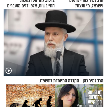
הרב זמיר כהן - אונסק"ו
צרפת: נהר הסן בסכנת
וישראל, מי מנצח?
התייבשות, אלפי דגים מועברים
במבצעי חילוץ
הרב זמיר כהן - הקבלה המיוחדת לתשפ"ג