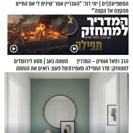
המשפיע(נ)ים | יוני דוד: "העבריין אמר 'שינית לי את החיים
מהקצה אל הקצה'"
הרב רפאל אוחיון – המדריך
תשעה באב | מסע לירושלים
למתחזק: סדר התפילה מאמירת
של פעם: רואים את הנחמה
הקורבנות ועד קריאת שמע