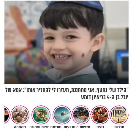
שיצא
"הילד שלי נחטף. אני מתחננת, תעזרו לי להחזיר אותו": אמא של
יובל בן ה-4 בריאיון דומע
תרבות
נשים
חדשות היום
דעות וטורים
רוחניות ואמונה
משפחה
יהד
לפעמים המערכת מפספסת את
מותר לנשוף על בוטנים כדי להעי