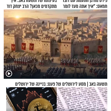
פירס מורגן התעמת עם דובר
בעיצומו של תשעה באב: איך
חמאס: "איך אתה מעז לומר
מתקדמים מכאן? הרב יצחק דוד
שלא ביצעתם פשעי מלחמה?!"
גרוסמן בשיחה מיוחדת
תשעה באב | מסע לירושלים של פעם: בניינה של ירושלים