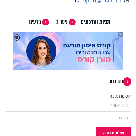
מייל
support@htv.co.il
)
תגיות ועדכונים:
ניסויים
מדעים
X
🔇
תגובות
2
הוסיפו תגובה
שלח תגובה