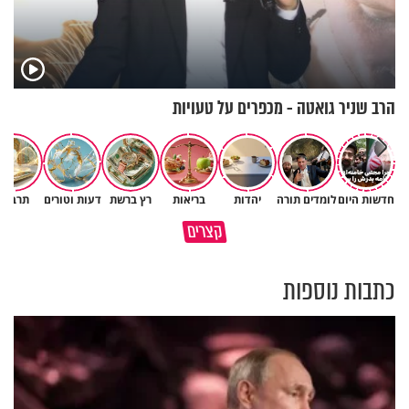
הרב שניר גואטה - מכפרים על טעויות
חדשות היום
לומדים תורה
יהדות
בריאות
רץ ברשת
דעות וטורים
תרבות
גם ׳הרע׳ זה הרחמים של בורא
קצרים
מדוע האמונה נמשלה למלח?
עולם
כתבות נוספות