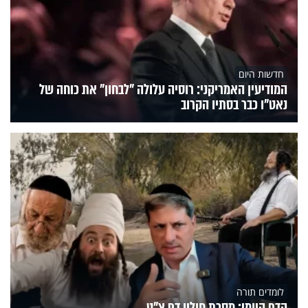
חדשות היום
המודיעין האמריקני: רוסיה עלולה "לבחון" את כוחה של
נאט"ו כבר בסתיו הקרוב
לומדים תורה
הדף היומי: מסכת חולין דף צ"ט