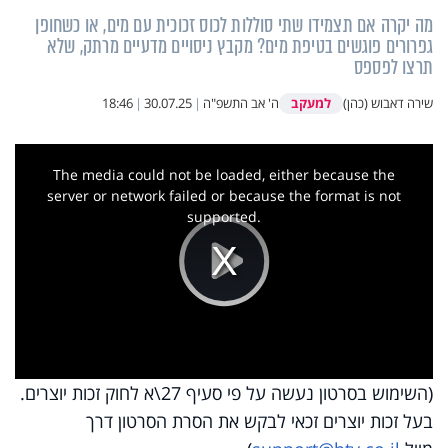
מה יקרה אם תצמידו שתי סוללות לכוס זכוכית עם מים, או כשחופן
גפרורים פוגשים בטיפת מים? מקבץ ניסויים מדעיים מרתק, שלא
תרצו לפספס
למעקב
שירה דאבוש (כהן)
ה' אב התשפ"ה
|
30.07.25
|
18:46
This
is
a
The media could not be loaded, either because the
modal
window.
server or network failed or because the format is not
supported.
Play
Video
(השימוש בסרטון נעשה על פי סעיף 27\א לחוק זכות יוצרים.
בעל זכות יוצרים זכאי לבקש את הסרת הסרטון דרך