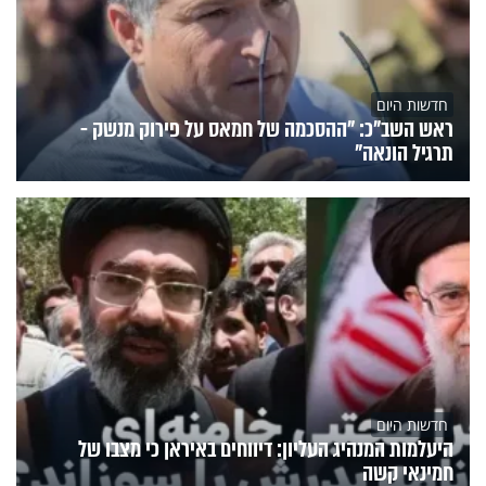
חדשות היום
ראש השב"כ: "ההסכמה של חמאס על פירוק מנשק -
תרגיל הונאה"
חדשות היום
היעלמות המנהיג העליון: דיווחים באיראן כי מצבו של
חמינאי קשה