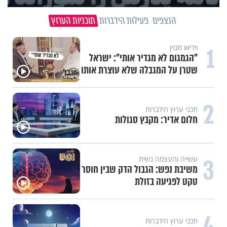
הנצפים
פעילות הידברות
תוכניות הערוץ
1
וידיאו מגזין
"הגמגום לא מגדיר אותי": ישראל
שטרן על המגבלה שלא עוצרת אותו
2
תכני ערוץ הידברות
חלום אדיר: מקבץ סגולות
3
עשייה והעצמה נשית
משיבת נפש: הגבול הדק שבין חוסר
טקט לפגיעה בזולת
4
תכני ערוץ הידברות