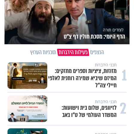
לומדים תורה
הדף היומי: מסכת חולין דף צ"ט
הנצפים
פעילות הידברות
תוכניות הערוץ
תכני הידברות
1
מזוזות, ציציות וספרים מחזקים:
המיזם שיביא שמירה רוחנית לאלפי
חיילי צה"ל
2
תכני הידברות
לזיווגים, שלום בית וישועות:
המשדר העולמי של ט"ו באב