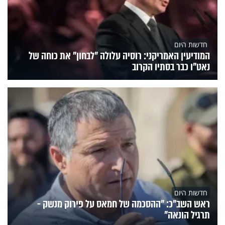
חדשות היום
המודיעין האמריקני: רוסיה עלולה "לבחון" את כוחה של
נאט"ו כבר בסתיו הקרוב
חדשות היום
ראש השב"כ: "ההסכמה של חמאס על פירוק מנשק -
תרגיל הונאה"