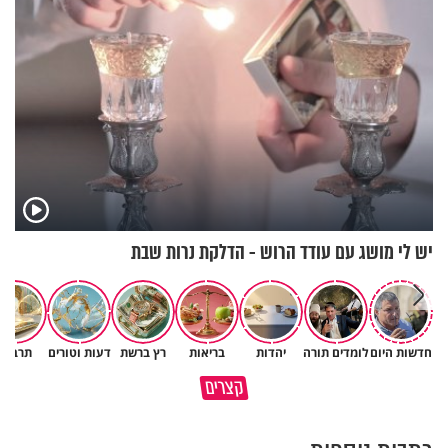
יש לי מושג עם עודד הרוש - הדלקת נרות שבת
חדשות היום
לומדים תורה
יהדות
בריאות
רץ ברשת
דעות וטורים
תרבות
באיזה ארץ לומדים יותר גמרא
קצרים
בדרום קוריאה או בישראל?
כל מה שנשבר יכול להיבנות מחד