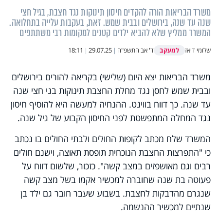
משרד הבריאות הורה להקדים חיסון תינוקות נגד חצבת, בגיל חצי
שנה עד שנה, בירושלים ובבית שמש. זאת, בעקבות עלייה בתחלואה.
המשרד ממליץ שלא להביא ילדים קטנים למקומות רבי משתתפים
למעקב
שלומי דיאז
ד' אב התשפ"ה
|
29.07.25
|
18:11
משרד הבריאות יצא היום (שלישי) בקריאה להורים בירושלים
ובבית שמש לחסן נגד מחלת החצבת תינוקות בני חצי שנה
עד שנה. כך דווח בווינט. ההנחיה למעשה היא להוסיף חיסון
נגד המחלה המתפשטת לפני החיסון הקבוע של גיל שנה.
המשרד שלח מכתב לקופות החולים ולבתי החולים בו נכתב
כי "התפרצות החצבת הנוכחית תופסת תאוצה, וישנם חולים
רבים וגם מאושפזים במצב קשה". כזכור, שלשום דווח על
פעוטה בת שנה שחוברה למכשיר אקמו בשל מצב קשה
שנגרם מהדבקות לחצבת. בשבוע שעבר חובר גם ילד בן
שנתיים למכשיר ההנשמה.