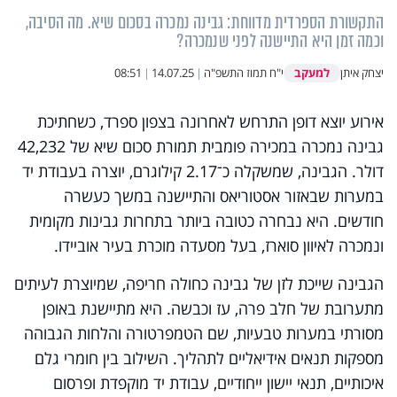
התקשורת הספרדית מדווחת: גבינה נמכרה בסכום שיא. מה הסיבה,
וכמה זמן היא התיישנה לפני שנמכרה?
למעקב
יצחק איתן
י"ח תמוז התשפ"ה
|
14.07.25
|
08:51
אירוע יוצא דופן התרחש לאחרונה בצפון ספרד, כשחתיכת
גבינה נמכרה במכירה פומבית תמורת סכום שיא של 42,232
דולר. הגבינה, שמשקלה כ־2.17 קילוגרם, יוצרה בעבודת יד
במערות שבאזור אסטוריאס והתיישנה במשך כעשרה
חודשים. היא נבחרה כטובה ביותר בתחרות גבינות מקומית
ונמכרה לאיוון סוארז, בעל מסעדה מוכרת בעיר אוביידו.
הגבינה שייכת לזן של גבינה כחולה חריפה, שמיוצרת לעיתים
מתערובת של חלב פרה, עז וכבשה. היא מתיישנת באופן
מסורתי במערות טבעיות, שם הטמפרטורה והלחות הגבוהה
מספקות תנאים אידיאליים לתהליך. השילוב בין חומרי גלם
איכותיים, תנאי יישון ייחודיים, עבודת יד מוקפדת ופרסום