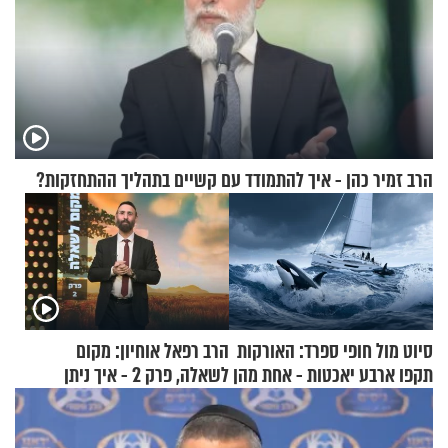
הרב זמיר כהן - איך להתמודד עם קשיים בתהליך ההתחזקות?
סיוט מול חופי ספרד: האורקות
הרב רפאל אוחיון: מקום
תקפו ארבע יאכטות - אחת מהן
לשאלה, פרק 2 - איך ניתן
טבעה
להוכיח שהתורה משמיים?