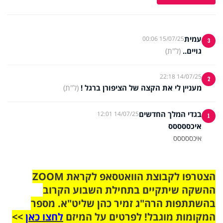
עמית
15/07/25 00:06
3
גויים..
(ל"ת)
14/07/25 22:18
2
מעניין לי את הקצה של הציפורן ברגל !
(ל"ת)
בגדי המלך החדשים
14/07/25 12:01
1
איכססססס
איכססססס
הצטרפו לקבוצת הוואטסאפ לקראת ZOOM
ההשקה שיתקיים בתחילת השבוע הקרוב
בהשתתפות הרה"ג זמיר כהן שליט"א. מספר
המקומות מוגבל! לפרטים על המיזם
לחצו כאן
>>