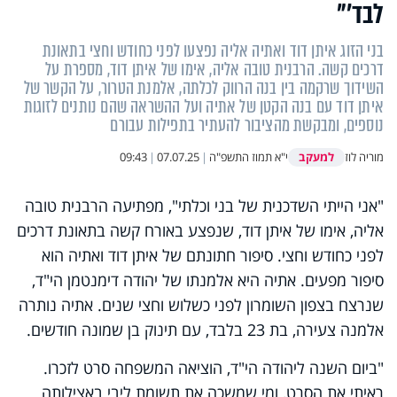
לבד'"
בני הזוג איתן דוד ואתיה אליה נפצעו לפני כחודש וחצי בתאונת
דרכים קשה. הרבנית טובה אליה, אימו של איתן דוד, מספרת על
השידוך שרקמה בין בנה הרווק לכלתה, אלמנת הטרור, על הקשר של
איתן דוד עם בנה הקטן של אתיה ועל ההשראה שהם נותנים לזוגות
נוספים, ומבקשת מהציבור להעתיר בתפילות עבורם
למעקב
מוריה לוז
י"א תמוז התשפ"ה
|
07.07.25
|
09:43
"אני הייתי השדכנית של בני וכלתי", מפתיעה הרבנית טובה
אליה, אימו של איתן דוד, שנפצע באורח קשה בתאונת דרכים
לפני כחודש וחצי. סיפור חתונתם של איתן דוד ואתיה הוא
סיפור מפעים. אתיה היא אלמנתו של יהודה דימנטמן הי"ד,
שנרצח בצפון השומרון לפני כשלוש וחצי שנים. אתיה נותרה
אלמנה צעירה, בת 23 בלבד, עם תינוק בן שמונה חודשים.
"ביום השנה ליהודה הי"ד, הוציאה המשפחה סרט לזכרו.
ראיתי את הסרט, ומי שמשכה את תשומת ליבי באצילותה