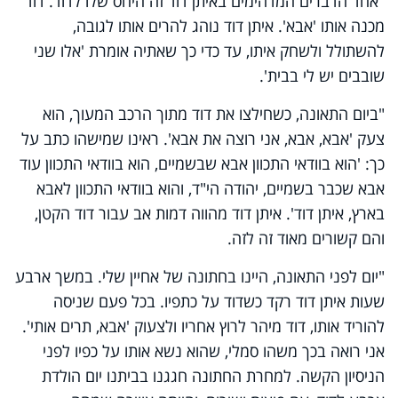
"אחד הדברים המדהימים באיתן דוד זה היחס שלו לדוד. דוד
מכנה אותו 'אבא'. איתן דוד נוהג להרים אותו לגובה,
להשתולל ולשחק איתו, עד כדי כך שאתיה אומרת 'אלו שני
שובבים יש לי בבית'.
"ביום התאונה, כשחילצו את דוד מתוך הרכב המעוך, הוא
צעק 'אבא, אבא, אני רוצה את אבא'. ראינו שמישהו כתב על
כך: 'הוא בוודאי התכוון אבא שבשמיים, הוא בוודאי התכוון עוד
אבא שכבר בשמיים, יהודה הי"ד, והוא בוודאי התכוון לאבא
בארץ, איתן דוד'. איתן דוד מהווה דמות אב עבור דוד הקטן,
והם קשורים מאוד זה לזה.
"יום לפני התאונה, היינו בחתונה של אחיין שלי. במשך ארבע
שעות איתן דוד רקד כשדוד על כתפיו. בכל פעם שניסה
להוריד אותו, דוד מיהר לרוץ אחריו ולצעוק 'אבא, תרים אותי'.
אני רואה בכך משהו סמלי, שהוא נשא אותו על כפיו לפני
הניסיון הקשה. למחרת החתונה חגגנו בביתנו יום הולדת