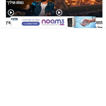
X
תשעה באב | מסע לירושלים
קוד פתוח | סדריק בן שבת: "אין
של פעם: רואים את הנחמה
מצב שאני לא מכבד אותך
בבוקר בהנחת תפילין"
הורים, שימו לב: אלו ההנחיות החדשות לשימוש בטוח בסקווישי