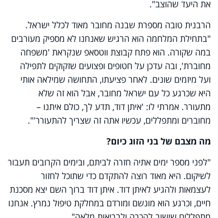
את היעד שהוצב".
הרבנית טובה מספרת שבנה מחובר מאוד לכלל ישראל.
"בתחילת המלחמה הוא הרגיש שאנחנו לא מספיק מעורבים
במה שקורה. הוא פתח קבוצת ווטסאפ שנקראת 'משפחה
מחוברת', ובה עדכן על חטופים ופצועים שזקוקים לתפילה
ועל מיזמים שונים. לאחר פציעתו, התחושה שמילאה אותי
היא שכרגע כל עם ישראל מחובר, אבל הוא זה שלא
מתעורר. אמרתי לו: 'איתן דוד, תדע לך, כולם איתנו –
מחוברים ומתפללים, עכשיו אתה זה שצריך להתעורר'".
מה מצבם של בני הזוג כיום?
"לפני מספר ימים אתיה חזרה לביתם, ובימים הקרובים תעבור
לשיקום. היא מאוד רוצה להתקדם כדי שתוכל לחזור
לעצמאות ולהגיע לאיתן דוד. איתן דוד ברוך השם יצא מסכנת
חיים, וכרגע הוא מונשם ומורדם במחלקת טיפול נמרץ. אנחנו
מתפללים שישוב להכרה ולבריאות מלאה".