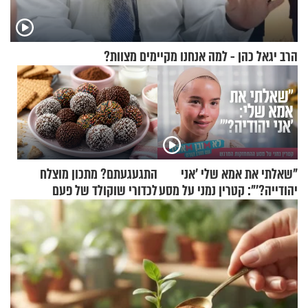
הרב יגאל כהן - למה אנחנו מקיימים מצוות?
"שאלתי את אמא שלי 'אני
התגעגעתם? מתכון מוצלח
יהודייה?'": קטרין נמני על מסע
לכדורי שוקולד של פעם
ההתחזקות המרגש