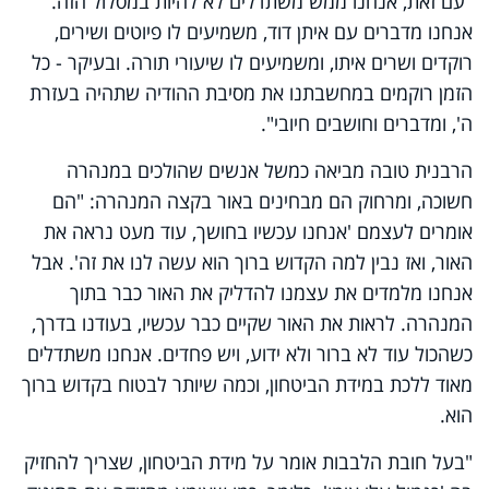
"עם זאת, אנחנו ממש משתדלים לא להיות במסלול הזה.
אנחנו מדברים עם איתן דוד, משמיעים לו פיוטים ושירים,
רוקדים ושרים איתו, ומשמיעים לו שיעורי תורה. ובעיקר - כל
הזמן רוקמים במחשבתנו את מסיבת ההודיה שתהיה בעזרת
ה', ומדברים וחושבים חיובי".
הרבנית טובה מביאה כמשל אנשים שהולכים במנהרה
חשוכה, ומרחוק הם מבחינים באור בקצה המנהרה: "הם
אומרים לעצמם 'אנחנו עכשיו בחושך, עוד מעט נראה את
האור, ואז נבין למה הקדוש ברוך הוא עשה לנו את זה'. אבל
אנחנו מלמדים את עצמנו להדליק את האור כבר בתוך
המנהרה. לראות את האור שקיים כבר עכשיו, בעודנו בדרך,
כשהכול עוד לא ברור ולא ידוע, ויש פחדים. אנחנו משתדלים
מאוד ללכת במידת הביטחון, וכמה שיותר לבטוח בקדוש ברוך
הוא.
"בעל חובת הלבבות אומר על מידת הביטחון, שצריך להחזיק