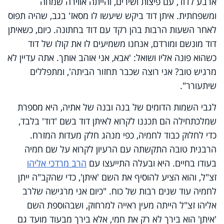
ארבע לדוד, עם פיצות ושירים, והייתה אווירה שמחה
ומשפחתית. איתן דוד ביקש שיעשו לו מסאז' בגב, שהיה תפוס
לאחר השעות הרבות בהן רקד עם דוד בחתונה. כיום, כשאיתן
דוד מונשם ומורדם, אנחנו משמיעים לו את קולו של דוד
כשהוא פונה אליו ושואל: 'אבא, אני אוהב אותך. אתה עדיין לא
מרגיש טוב? אני רוצה שכבר תחזור הביתה', ומתפללים
שיתעורר".
לגבי השמות הדומים של בנה ובנה של אתיה, היא מספרת
שמלכתחילה הם תכננו לקרוא לאיתן דוד בשם 'דוד' בלבד,
כדי לחלוק כבוד לחמיה, כפי מנהג חלק מעדות המזרח.
הרבנית טובה התקשתה עם הרעיון לקרוא על שם חמיה
בעודו בחיים. היא ובעלה התייעצו עם
הרב מרדכי אליהו
זצ"ל, והוא הציע להוסיף את השם 'איתן', כדי שהקב"ה ייתן
לחמיה עוד שנים רבות של כוח. "כיום אני מרגישה שלרב
אליהו זצ"ל הייתה מעין ראייה למרחוק, ושבהוספת השם
'איתן' הוא בירך לא רק את חמי, אלא בירך מבעוד מועד גם