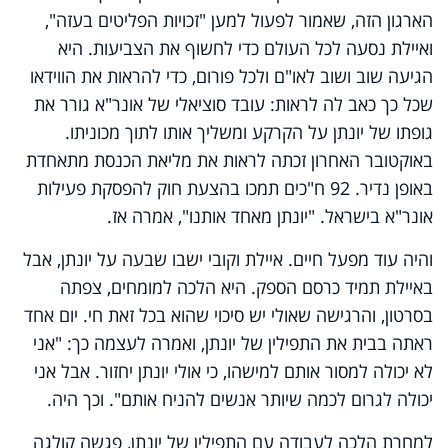
הארגון הזה, שאמור לפעול למען "זכויות הפליטים בעזה",
ואיילת נסעה לכל העולם כדי לחשוף את הצביעות. היא
הגיעה שוב ושוב לאו"ם ולכל פורום, כדי להראות את הווידאו
שכל כך כאב לה לראות: עובד סוציאלי של אונר"א גורר את
גופתו של יונתן על הקרקע ומשליך אותו לתוך מכוניתו.
באוקטובר האחרון זכתה לראות את מליאת הכנסת מתאחדת
באופן נדיר. 92 ח"כים תמכו בהצעת חוק להפסקת פעילות
אונר"א בישראל. "יונתן מאחד אותנו", אמרה אז.
והיה עוד מפעל חיים. איילת וקובי ישבו שבעה על יונתן, אבל
באיילת תמיד כרסם הספק. היא הלכה למומחים, צפתה
בסרטון, והרגישה שאולי יש סיכוי שהוא בכל זאת חי. יום אחד
ראתה בבית את התפילין של יונתן, ואמרה לעצמה כך: "אני
לא יכולה למסור אותם למישהו, כי אולי יונתן יחזור. אבל אני
יכולה לגרום לכמה שיותר אנשים להניח אותם". וכך היה.
למחרת הלכה לעבודה עם התפילין של יונתן, פגשה קולגה