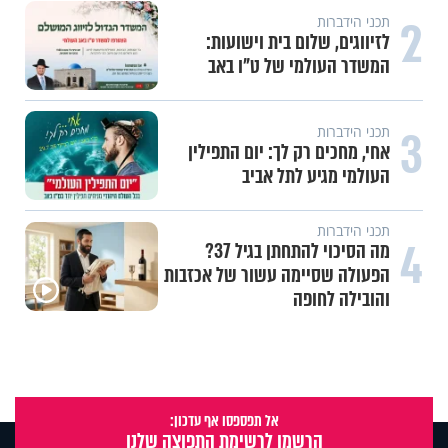
2
תכני הידברות
לזיווגים, שלום בית וישועות:
המשדר העולמי של ט"ו באב
3
תכני הידברות
אחי, מחכים רק לך: יום התפילין
העולמי מגיע לתל אביב
תכני הידברות
4
מה הסיכוי להתחתן בגיל 37?
הפעולה שסיימה עשור של אכזבות
והובילה לחופה
אל תפספסו אף עדכון:
הרשמו לרשימת התפוצה שלנו