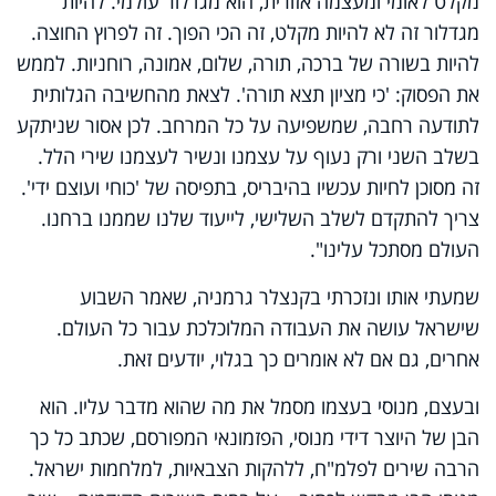
מקלט לאומי ומעצמה אזורית, הוא מגדלור עולמי. להיות
מגדלור זה לא להיות מקלט, זה הכי הפוך. זה לפרוץ החוצה.
להיות בשורה של ברכה, תורה, שלום, אמונה, רוחניות. לממש
את הפסוק: 'כי מציון תצא תורה'. לצאת מהחשיבה הגלותית
לתודעה רחבה, שמשפיעה על כל המרחב. לכן אסור שניתקע
בשלב השני ורק נעוף על עצמנו ונשיר לעצמנו שירי הלל.
זה מסוכן לחיות עכשיו בהיבריס, בתפיסה של 'כוחי ועוצם ידי'.
צריך להתקדם לשלב השלישי, לייעוד שלנו שממנו ברחנו.
העולם מסתכל עלינו".
שמעתי אותו ונזכרתי בקנצלר גרמניה, שאמר השבוע
שישראל עושה את העבודה המלוכלכת עבור כל העולם.
אחרים, גם אם לא אומרים כך בגלוי, יודעים זאת.
ובעצם, מנוסי בעצמו מסמל את מה שהוא מדבר עליו. הוא
הבן של היוצר דידי מנוסי, הפזמונאי המפורסם, שכתב כל כך
הרבה שירים לפלמ"ח, ללהקות הצבאיות, למלחמות ישראל.