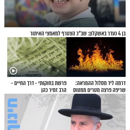
בן 4 נעדר באשקלון: שב"כ הצטרף למאמצי האיתור
דרמה ליד מסלול ההמראה:
פרשת בחוקותי - דרך החיים -
שריפה פרצה מטרים ממטוס
הרב זמיר כהן
מלא בנוסעים