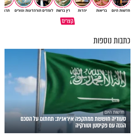
חדשות היום
בריאות
יהדות
רץ ברשת
לומדים תורה
דעות וטורים
תרבות
גם השולחן שבת שאתם מסדרים
קצרים
כל מה שנשבר יכול להיבנות מחדש
הוא חלק מהשפע שתקבלו
כתבות נוספות
חדשות היום
סעודיה חוששת ממתקפה איראנית: תחתום על הסכם
הגנה עם פקיסטן וטורקיה