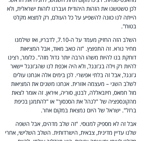
לכן טשטשנו את הזהות היהודית ועברנו לזהות ישראלית, ולא
הייתה לנו כוונה להשפיע על כל העולם, רק למצוא מקלט
בטוח".
השלב הזה החזיק מעמד על ה-7.10, לדבריו, ואז שילמנו
מחיר נורא. זה התפוצץ. "זה כואב מאוד, אבל המציאות
דוחקת בנו להיות משהו הרבה יותר גדול מזה". כלומר, רצינו
להיות רק וילה בג'ונגל, ולא היה אכפת לנו שהג'ונגל יישאר
ג'ונגל, אבל זה בלתי אפשרי. לכן בימים אלה אנחנו עולים
לשלב השני – מעצמה אזורית. אנחנו משנים את המציאות
מול חמאס, חיזבאללה, לבנון, סוריה, איראן. זה אומר לצאת
מהקונספציה של "לנהל את הסכסוך" או "להתמגן בכיפת
ברזל". ישראל של היום נמצאת במקום אחר.
אבל זה לא מספיק למנוסי. "זה שלב מדהים, אבל השפה
שלנו עדיין מדינית, צבאית, הישרדותית. השלב השלישי, אחרי