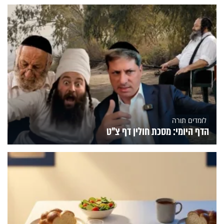
לומדים תורה
הדף היומי: מסכת חולין דף צ"ט