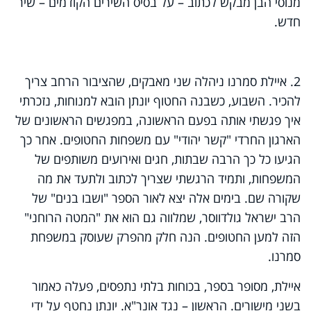
מנוסי הבן מבקש לכתוב – על בסיס השירים הקודמים – שיר
חדש.
2. איילת סמרנו ניהלה שני מאבקים, שהציבור הרחב צריך
להכיר. השבוע, כשבנה החטוף יונתן הובא למנוחות, נזכרתי
איך פגשתי אותה בפעם הראשונה, במפגשים הראשונים של
הארגון החרדי "קשר יהודי" עם משפחות החטופים. אחר כך
הגיעו כל כך הרבה שבתות, חגים ואירועים משותפים של
המשפחות, ותמיד הרגשתי שצריך לכתוב ולתעד את מה
שקורה שם. בימים אלה יצא לאור הספר "ושבו בנים" של
הרב ישראל גולדווסר, שמלווה גם הוא את "המטה הרוחני"
הזה למען החטופים. הנה חלק מהפרק שעוסק במשפחת
סמרנו.
איילת, מסופר בספר, בכוחות בלתי נתפסים, פעלה כאמור
בשני מישורים. הראשון – נגד אונר"א. יונתן נחטף על ידי