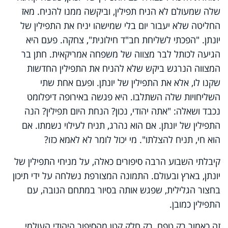
שלה שמעולם לא הניח תפילין, וביקשה ממנו להניח. מאז
החליטה שלא יעבור יום בלי שמישהו יניח את התפילין של
יונתן. "הפכתי לשליחת חב"ד חילונית", צחקה. פעם היא
הגיעה לכותל לבר מצווה של משפחה אמריקאית. חתן בר
המצווה הנרגש ביקש שלא להניח את התפילין החדשות
שקנו לו, אלא את התפילין של יונתן. ופעם אחת שתי
השליחויות שלה השתלבו. היא פגשה באירופה דיפלומט
נכבד ושאלה: "אתה יהודי, נכון? הנחת היום תפילין? הנה
התפילין של יונתן. אם הוא נהרג, תניח לעילוי נשמתו. אם
הוא חי, תניח להצלתו". מי יכול לומר לא לאמא כזו?
קיבלתי השבוע הרבה סיפורים כאלה, על מניחי התפילין של
יונתן, בארץ ובעולם. התמונה המצורפת נשלחה על ידי תיכון
בחצור הגלילית, שפגש אותה בסיור במתחם הנובה, עם
התפילין כמובן.
זה כאמור רק טפח, רק חלק קטן מהסיפור היהודי העולמי