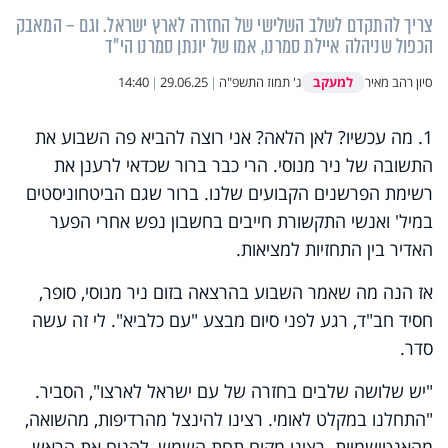
צריך להתקדם לשלב השלישי של החזרה לארץ ישראל. וגם – המאבק
הכפול שניהלה איילת סמרנו, אמו של יונתן סמרנו הי"ד
למעקב
סיון רהב מאיר
ג' תמוז התשפ"ה
|
29.06.25
|
14:40
1. מה עכשיו? לאן הלאה? אני רוצה להביא פה השבוע את
התשובה של ניר מנוסי. הרי כבר ברור שכדאי לרענן את
רשימת הפרשנים הקבועים שלנו. ברור שגם הביטחוניסטים
במיל' ואנשי התקשורת חייבים בחשבון נפש אחרי הפער
האדיר בין התחזיות למציאות.
אז הנה מה שאמר השבוע בהרצאה בזום ניר מנוסי, סופר,
חסיד חב"ד, רגע לפני סיום מבצע "עם כלביא". לי זה עשה
סדר.
"יש שלושה שלבים בחזרה של עם ישראל לארצו", הסביר.
"התחלנו במקלט לאומי. רצינו להינצל מהרדיפות, מהשואה,
מהאנטישמיות. רצינו מקום תחת השמש, להניח את הראש.