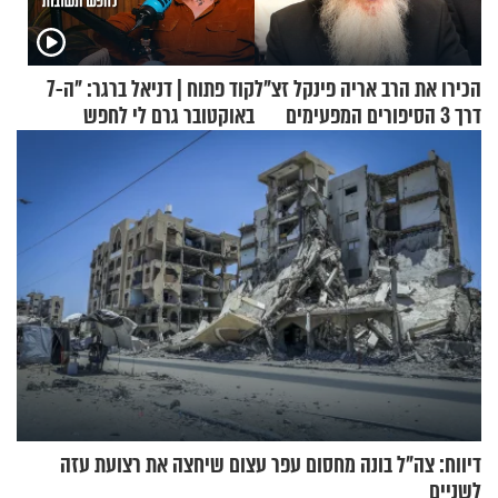
הכירו את הרב אריה פינקל זצ"ל
קוד פתוח | דניאל ברגר: "ה-7
דרך 3 הסיפורים המפעימים
באוקטובר גרם לי לחפש
האלה
תשובות"
דיווח: צה"ל בונה מחסום עפר עצום שיחצה את רצועת עזה
לשניים