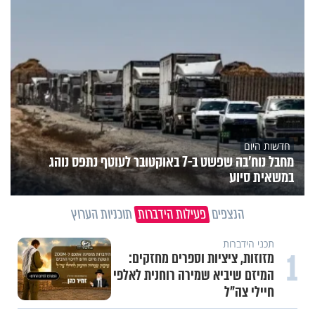
חדשות היום
מחבל נוח'בה שפשט ב-7 באוקטובר לעוטף נתפס נוהג
במשאית סיוע
הנצפים
פעילות הידברות
תוכניות הערוץ
תכני הידברות
1
מזוזות, ציציות וספרים מחזקים:
המיזם שיביא שמירה רוחנית לאלפי
חיילי צה"ל