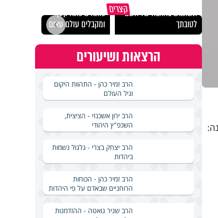
מכילי
קצרים
תשתמש באהבה של השם
פותחים פתח קטן -
במבחן
לטובתך
ומקבלים עולם עצום
ואלתר
הרצאות ושיעורים
הרב זמיר כהן - התהוות היקום
וגיל העולם
הרב ירון אשכנזי - הציצית,
השכפ"ץ היהודי
ה:
הרב יצחק בצרי - גלגול נשמות
ביהדות
הרב זמיר כהן - הכוחות
הרוחניים שבאדם על פי היהדות
הרב שניר גואטה - ההזדמנות