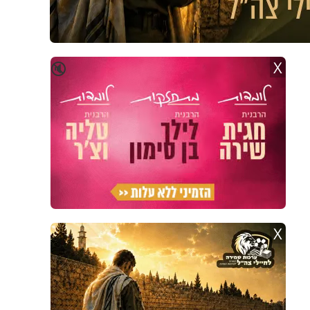
X
🔇
X