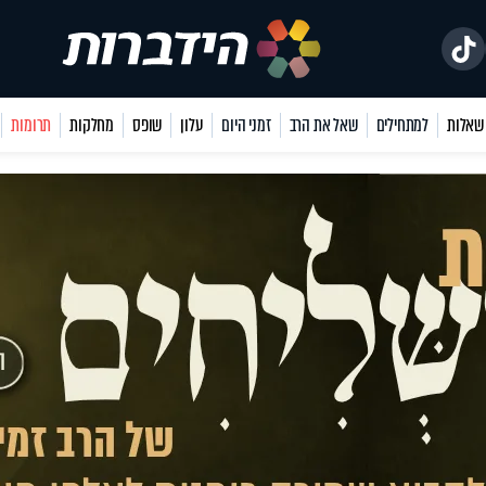
למתחילים
שאל את הרב
זמני היום
עלון
שופס
מחלקות
תרומות