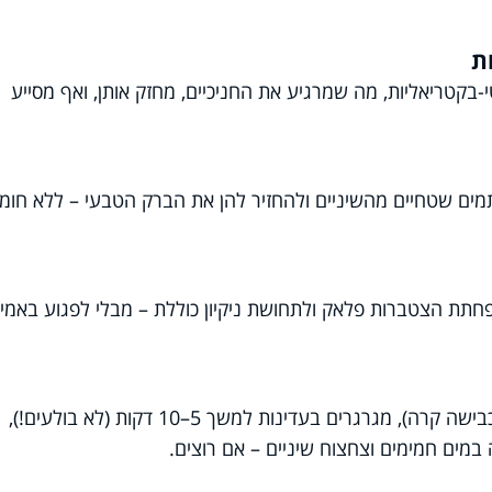
-בקטריאליות, מה שמרגיע את החניכיים, מחזק אותן, ואף מסייע
תמים שטחיים מהשיניים ולהחזיר להן את הברק הטבעי – ללא חומ
הפחתת הצטברות פלאק ולתחושת ניקיון כוללת – מבלי לפגוע באמיי
שמים כף שמן קוקוס בפה (רצוי אורגני בכבישה קרה), מגרגרים בעדינות למשך 5–10 דקות (לא בולעים!),
במים חמימים וצחצוח שיניים – אם רוצים.