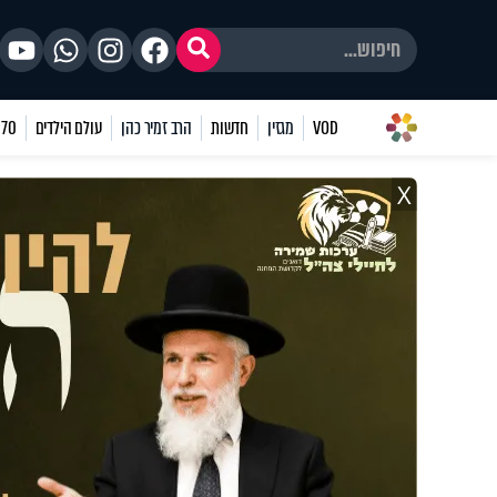
VOD
מגזין
חדשות
הרב זמיר כהן
עולם הילדים
70 שאלות
X