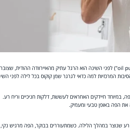
לגרגר שמן קוקוס (שיטה המכונה "oil pulling") לפני השינה הוא הרגל עתיק מהאיירוודה ההודית, שצובר
יבות המרכזיות למה כדאי לגרגר שמן קוקוס בכל לילה לפני השינ
פה, במיוחד חיידקים האחראים לעששת, דלקות חניכיים וריח רע.
רע שנוצר במהלך הלילה. כשמתעוררים בבוקר, הפה מרגיש נקי,