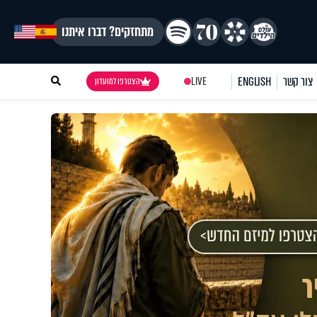
מתחזקים? דברו איתנו
צור קשר
ENGLISH
LIVE
הצטרפו למועדון