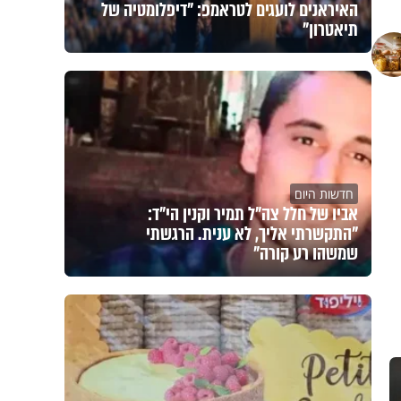
האיראנים לועגים לטראמפ: "דיפלומטיה של
תיאטרון"
חדשות היום
אביו של חלל צה"ל תמיר וקנין הי"ד:
"התקשרתי אליך, לא ענית. הרגשתי
שמשהו רע קורה"