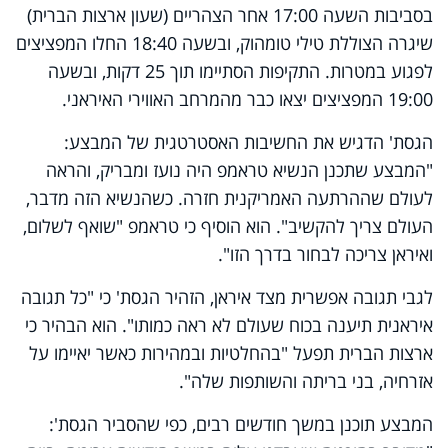
בסביבות השעה 17:00 אחר הצהריים (שעון ארצות הברית)
שיגרה הצוללת טילי טומהוק, ובשעה 18:40 החלו המפציצים
לפגוע במטרות. התקיפות הסתיימו תוך 25 דקות, ובשעה
19:00 המפציצים יצאו כבר מהמרחב האווירי האיראני.
הגסת' הדגיש את החשיבות האסטרטגית של המבצע:
"המבצע שתכנן הנשיא טראמפ היה נועז ומבריק, והראה
לעולם שההרתעה האמריקנית חזרה. כשהנשיא הזה מדבר,
העולם צריך להקשיב". הוא הוסיף כי טראמפ "שואף לשלום,
ואיראן צריכה לבחור בדרך הזו".
לגבי תגובה אפשרית מצד איראן, הזהיר הגסת' כי "כל תגובה
איראנית תיענה בכוח שעולם לא ראה כמותו". הוא הבהיר כי
ארצות הברית תפעל "בהחלטיות ובמהירות כאשר יאיימו על
אזרחיה, בני בריתה והשותפות שלה".
המבצע תוכנן במשך חודשים רבים, כפי שהסביר הגסת':