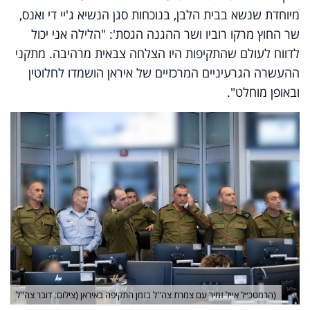
מיוחדת שנשא בבית הלבן, בנוכחות סגן הנשיא ג'יי די ואנס,
שר החוץ מרקו רוביו ושר ההגנה הגסת': "הלילה אני יכול
לדווח לעולם שהתקיפות היו הצלחה צבאית מרהיבה. מתקני
ההעשרה הגרעיניים המרכזיים של איראן הושמדו לחלוטין
ובאופן מוחלט".
(הרמטכ״ל אייל זמיר עם צמרת צה''ל בזמן התקיפה באיראן (צילום: דובר צה''ל