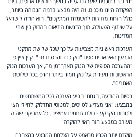
"מדובר בתוכנית שעבדנו עליה במשך חודשים ארוכים. ביום
הפקודה היינו מוכנים. זה היה מבצע ברמה הגבוהה ביותר,
כולל חזרות מדויקות להשמדת המתקנים". הוא הודה לישראל
על שיתוף הפעולה, תוך הדגשת התיאום ההדוק בין שתי
המדינות.
הערכות ראשוניות מצביעות על כך שכל שלושת מתקני
הגרעין האיראניים ספגו "נזק כבד והרס נרחב". קיין ציין כי
"ההערכה הסופית של הנזק תארך זמן מה, אך הערכות הנזק
הראשוניות מעידות על נזק חמור ביותר והרס בכל שלושת
האתרים".
בסיום ההודעה, הגסת' הביע הערכה לכל המשתתפים
במבצע: "אני מצדיע לטייסים, למטוסי התדלוק, לחיילי הצי
ולכוחות הקרקע - כולם לוחמים אמיצים. כל אמריקני שהיה
מעורב במבצע הזה ראוי להוקרה"
מוקדם יותר הכריז טראמפ על הצלחת המבצע בהצהרה