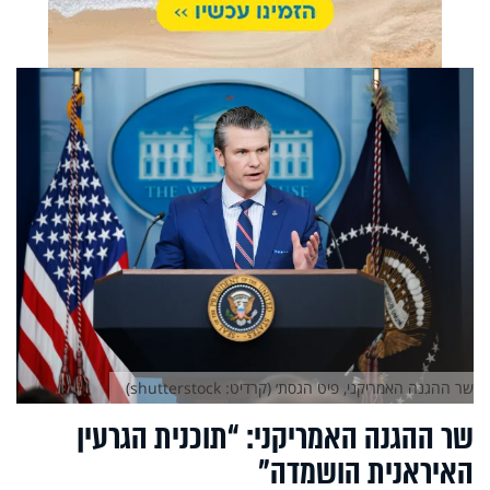
שר ההגנה האמריקני, פיט הגסת׳ (קרדיט: shutterstock)
שר ההגנה האמריקני: “תוכנית הגרעין
האיראנית הושמדה”