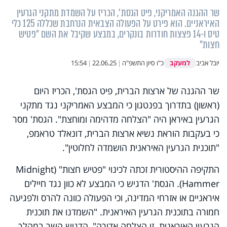
שר ההגנה האמריקני, פיט הגסת׳, הכריז על השמדת מתקני הגרעין
האיראניים. הוא פירט על הפעולה הצבאית הנרחבת שכללה 125 כלי
טיס ו-14 פצצות חודרות בונקרים, במבצע שקיבל את השם "פטיש
חצות"
למעקב
יובל אביב
כ"ו סיון התשפ"ה
|
22.06.25
|
15:54
שר ההגנה של ארצות הברית, פיט הגסת', הכריז היום
(ראשון) בתדרוך בפנטגון כי המבצע האמריקני נגד מתקני
הגרעין באיראן היה "הצלחה מדהימה ומוחצת". הגסת' מסר
כי בעקבות הוראת נשיא ארצות הברית, דונאלד טראמפ,
"תוכנית הגרעין האיראנית הושמדה לחלוטין".
התקיפה ההיסטורית זכתה לכינוי "פטיש חצות" (Midnight
Hammer). הגסת' הדגיש כי המבצע לא כוון נגד חיילים
איראניים או אזרחי המדינה, וכי הפעולה כוונה להרס ולפגיעה
חמורה בתוכנית הגרעין האיראנית. "השמדנו את תוכנית
הגרעין האיראנית. זו הצלחה אדירה", הדגיש השר במהלך