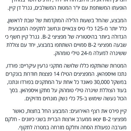
הופעתו המשותפת עם יו"ר המטות המשולבים, גנרל דן קיין.
המבצע, שהחל בשעות הלילה המוקדמות של שבת לראשון,
כלל יותר מ-125 כלי טיס צבאיים ונחשב לתקיפה המבצעית
הגדולה ביותר בהיסטוריה של מפציצי B-2. גנרל קיין חשף כי
שבעה מפציצי B-2 סמויים השתתפו במבצע, יחד עם צוללת
ששיגרה למעלה מ-24 טילי טומהוק.
המטרות שהותקפו כללו שלושה מתקני גרעין עיקריים: פורדו,
נתנז ואיספהאן. המפציצים הטילו 14 פצצות חודרות בונקרים
במשקל 30,000 פאונד כל אחת על המתקנים בפורדו ונתנז,
בעוד הצוללת שיגרה טילי טומהוק על מתקן איספהאן. בסך
הכול נעשה שימוש ב-75 כלי נשק מונחים מדויקים.
קיין פירט את רצף האירועים: המבצע החל בחצות, כאשר
מפציצי B-2 יצאו ממערב ארצות הברית בשני כיוונים - חלקם
מערבה כפעולת הסחה וחלקם מזרחה במטרה לתקוף.