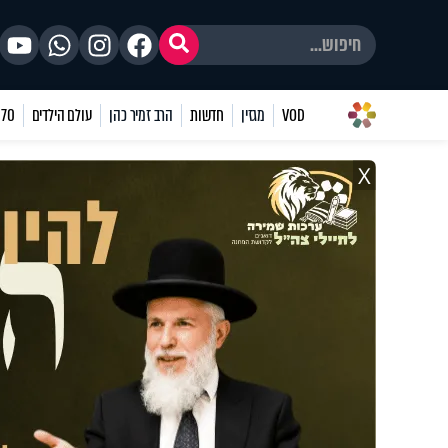
VOD
מגזין
חדשות
הרב זמיר כהן
עולם הילדים
70 שאלות
X