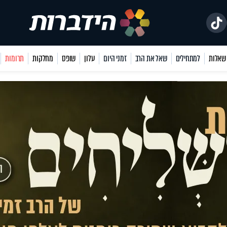
למתחילים
שאל את הרב
זמני היום
עלון
שופס
מחלקות
תרומות