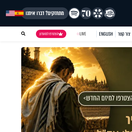
מתחזקים? דברו איתנו
צור קשר
ENGLISH
LIVE
הצטרפו למועדון