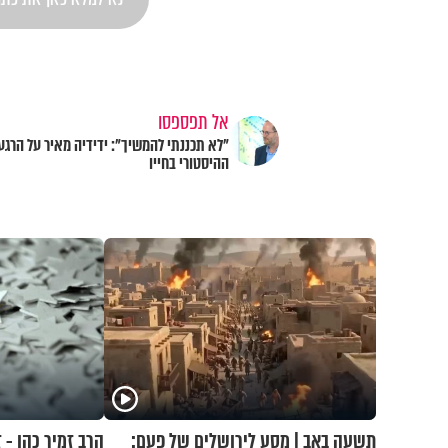
אל תפספסו
"לא תכננתי להמשיך": ידידיה מאיר על הרגע
ההיסטורי בחייו
תשעה באב | מסע לירושלים של פעם:
הרב זמיר כהן - 