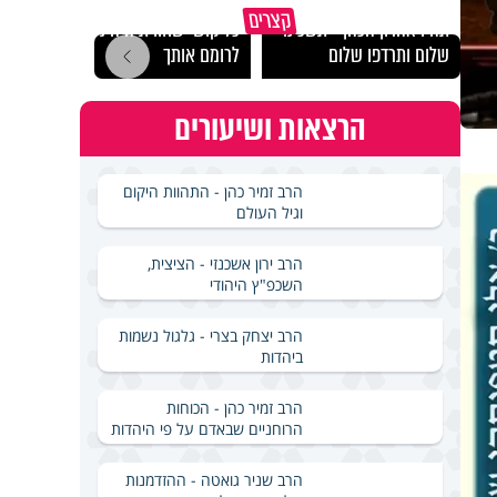
מכילי
קצרים
תהיו אהרון הכהן - תשכינו
כל קושי שחווית היה ניסיון
במבחן
שלום ותרדפו שלום
לרומם אותך
ואלתר
הרצאות ושיעורים
הרב זמיר כהן - התהוות היקום
וגיל העולם
הרב ירון אשכנזי - הציצית,
השכפ"ץ היהודי
הרב יצחק בצרי - גלגול נשמות
ביהדות
הרב זמיר כהן - הכוחות
הרוחניים שבאדם על פי היהדות
הרב שניר גואטה - ההזדמנות