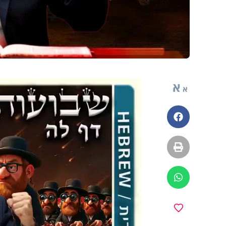
א
א
פייסבוק
הדפסה
ווטסאפ
y
מועדפים