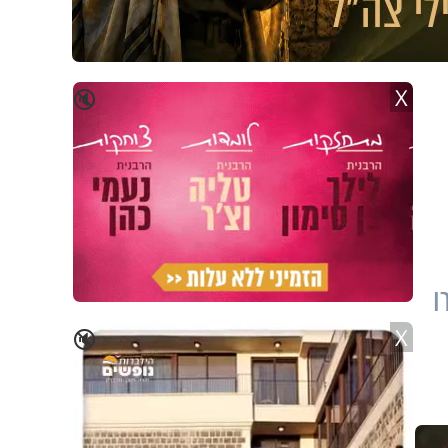
X
🔇
ו
X
🔇