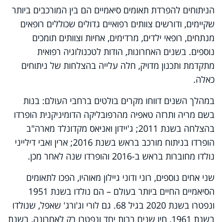
הניתוחים להפרדת תאומים סיאמיים הם בין המורכבים ביותר
שקיימים, ודורשים צוותים רפואיים גדולים שכוללים רופאים
מנתחים, רופאי ילדים, מרדימים, אחיות וצוותים תומכים
נוספים. בשנים האחרונות, הודות לטכנולוגיה רפואית
מתקדמת ותכנון מדויק, חלה עלייה בהצלחות של ניתוחים
כאלה.
במהלך השנים דווחו מקרים בולטים ברחבי העולם: בנות
בשם מריה ותרזה טאפיה מהרפובליקה הדומיניקנית הופרדו
בהצלחה בשנת 2011; ג'יידון ואניאס מקדונלד מארה"ב
הופרדו בניתוח מורכב בראש בשנת 2016; ארין ואבי דילייני
נולדו מחוברות בראש ב-2016 והופרדו שנה לאחר מכן.
שני אחים נוספים, רוני ודוני גיילון מאוהיו, הפכו לתאומים
הסיאמיים החיים ביותר בעולם – הם נולדו בשנת 1951
ונפטרו בשנת 2020 בגיל 68. גם לורי וג'ורג' שאפל, שנולדו
בשנת 1961, חיו שנים רבות יחד ונפטרו רק לאחרונה, בשנת