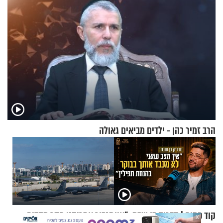
הרב זמיר כהן - ילדים מביאים גאולה
קוד פתוח | סדריק בן שבת: "אין
תגבור אמריקני חסר תקדים:
X