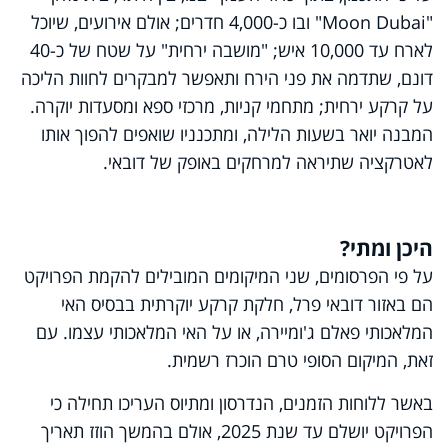
"
Moon Dubai
" ובו כ-4,000 חדרים; אולם אירועים, שיוכל
לארח עד 10,000 איש;
"
מושבה ירחית" על שטח של כ-40
דונם, שתדמה את פני הירח ותאפשר למבקרים לחוות הליכה
על קרקע ירחית; מתחמי קניות, מרכזי ספא ומסעדות יוקרה.
המבנה יואר בשעות הלילה, ומתכנניו שואפים להפוך אותו
לאטרקציה שתיראה למרחקים באופק של דובאי
.
היכן ומתי
?
על פי הפרסומים, שני המיקומים המובילים להקמת הפרויקט
הם באזור דובאי פרל, חלקת קרקע יוקרתית בבסיס האי
המלאכותי פאלם ג'ומיירה, או על האי המלאכותי עצמו. עם
זאת, המיקום הסופי טרם הוכרז רשמית
.
באשר ללוחות הזמנים, הנדרסון ומתיוס העריכו תחילה כי
הפרויקט יושלם עד שנת 2025, אולם בהמשך הוזז תאריך