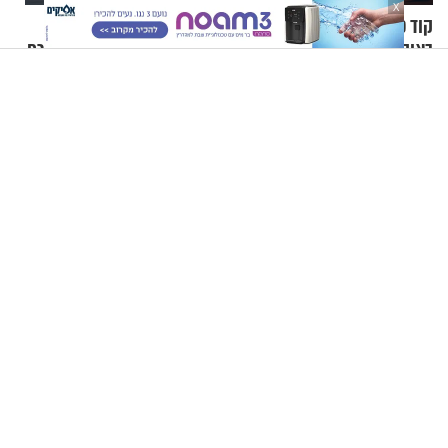
X
קוד פתוח | דניאל ברגר: "ה-7
תגבור אמריקני חסר תקדים:
באוקטובר גרם לי לחפש
מטוסי קרב נוספים בדרך למזרח
תשובות"
התיכון
הרב רפאל רובין: איך מתאבלים על טרגדיה בת אלפיים שנה?