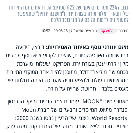
בגובה 224 מטרים ובהיקף של 622 מטרים: הכירו את מיזם התיירות
של דובאי – מלון יוקרה בצורת ירח, ו"מושבה ירחית" שתאפשר
למעוניינים לדמות הליכה על פני כוכב הלכת
למעקב
הידברות
כ"ב אייר התשפ"ה
|
20.05.25
|
10:52
מיזם יומרני נוסף באיחוד האמירויות
: דובאי, הידועה
בחדשנותה הארכיטקטונית, שואפת לקבוע שיא נוסף ולהקים
מלון יוקרתי ענק בצורת ירח. הפרויקט, שעלותו מוערכת
בכחמישה מיליארד דולר, מתוכנן להיות אחד ממוקדי התיירות
המרשימים בעולם, ולהציע חוויה שעד כה הייתה נחלתם של
מעטים בלבד – תחושת שהייה על הירח
.
מאחורי מיזם
"MOON"
עומדים צמד קנדים: מייקל הנדרסון
וסנדרה מתיוס, המייסדים והבעלים של חברת
Moon
World Resorts
. ניצניו של הרעיון נבטו בשנת 2000:
השניים תכננו לייצר שחזור מדויק של הירח בקנה מידה ענק,