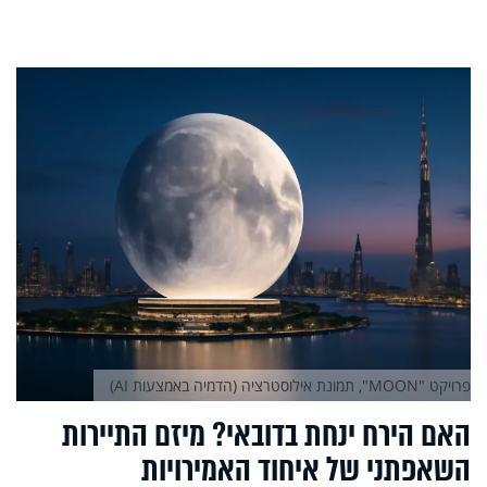
פרויקט "MOON", תמונת אילוסטרציה (הדמיה באמצעות AI)
האם הירח ינחת בדובאי? מיזם התיירות
השאפתני של איחוד האמירויות