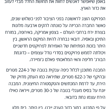
באופן שיאפשר לאנשים לחוות את תחושת החלל מבלי לעזוב
את כדור הארץ
.
הפרויקט הוצג לראשונה בפני הציבור לפני כשלוש שנים,
כאשר החברה הכריזה על כוונתה להקים ארבעה מלונות
בצורת ירח ברחבי העולם – בצפון אמריקה, באירופה, במזרח
התיכון ובאסיה. דובאי נבחרה להיות המיקום הראשון, בין
היתר בזכות הפתיחות של האמירות לפרויקטים חדשניים
ויכולתה לממש פרויקטים בסדרי גודל עצומים – כדוגמת
הבורג' חליפה והאי המלאכותי פאלם ג'ומיירה.
המבנה מתוכנן לכלול כיפה ענקית בגובה של כ-224 מטרים
ובהיקף של כ-622 מטרים, שתיראה כמו העתק מדויק של
הירח, עד לרמת המכתשים והטקסטורה החיצונית. המבנה
יונח על בסיס מעגלי בגובה של כ-30 מטרים, וייראה כאילו
הירח עצמו נחת בדובאי
.
על פי התכנון, בתוך כדור הענק ייבנו, בין היתר, בית מלון