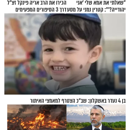
"שאלתי את אמא שלי 'אני
הכירו את הרב אריה פינקל זצ"ל
יהודייה?'": קטרין נמני על מסע
דרך 3 הסיפורים המפעימים
ההתחזקות המרגש
האלה
בן 4 נעדר באשקלון: שב"כ הצטרף למאמצי האיתור