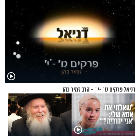
דניאל פרקים ט`-י` - הרב זמיר כהן