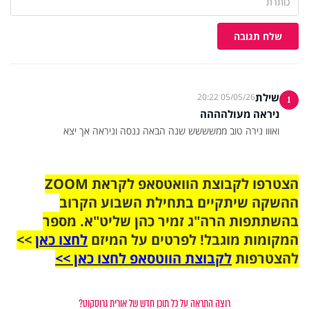
שלח תגובה
שילת
05/05/26 20:22
1
ניראה מעולהההה
ואווו נירה טוב ממשששש שנה הבאה ננסה וניראה אך יצא
הצטרפו לקבוצת הוואטסאפ לקראת ZOOM
ההשקה שיתקיים בתחילת השבוע הקרוב
בהשתתפות הרה"ג זמיר כהן שליט"א. מספר
המקומות מוגבל! לפרטים על המיזם
לחצו כאן
>>
להצטרפות
לקבוצת הווטסאפ לחצו כאן >>
רוצה התראה על כל תוכן חדש של אורית גרוסקוט?