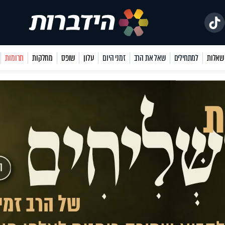
למתחילים
שאל את הרב
זמני היום
עלון
שופס
מחלקות
תרומות