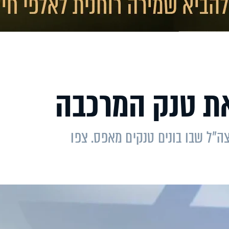
את טנק המרכבה
"ל שבו בונים טנקים מאפס. צפו