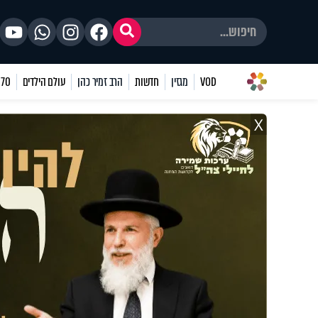
VOD
מגזין
חדשות
הרב זמיר כהן
עולם הילדים
70 שאלות
X