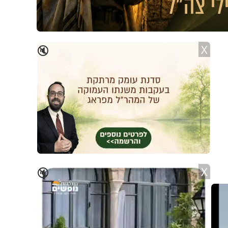
X
🔇
X
🔇