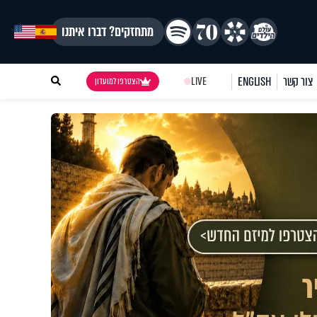
מתחזקים? דברו איתנו
צור קשר
ENGLISH
LIVE
הצטרפו למועדון