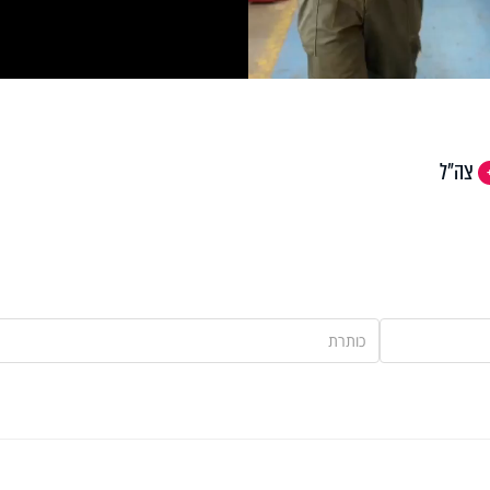
Vi
צה"ל