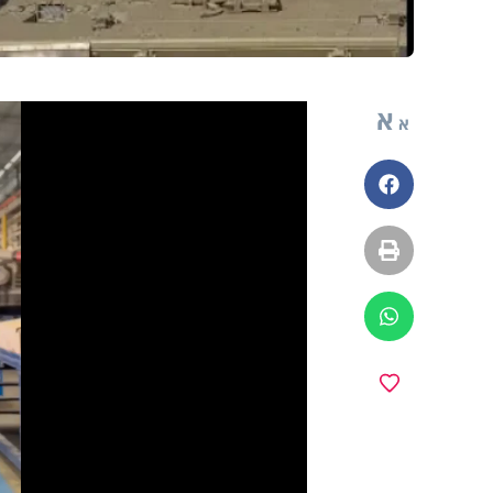
א
א
פייסבוק
הדפסה
ווטסאפ
y
מועדפים