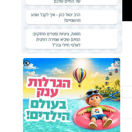
של החיים שלכם
הרב יגאל כהן - איך לקבל שפע
מהשמיים?
מזוזות, ציציות וספרים מחזקים:
המיזם שיביא שמירה רוחנית
לאלפי חיילי צה"ל
X
🔇