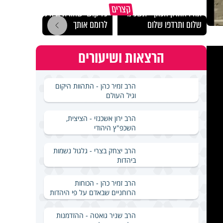
מכילי
קצרים
תהיו אהרון הכהן - תשכינו
כל קושי שחווית היה ניסיון
במבחן
שלום ותרדפו שלום
לרומם אותך
ואלתר
הרצאות ושיעורים
הרב זמיר כהן - התהוות היקום
וגיל העולם
הרב ירון אשכנזי - הציצית,
השכפ"ץ היהודי
הרב יצחק בצרי - גלגול נשמות
ביהדות
הרב זמיר כהן - הכוחות
הרוחניים שבאדם על פי היהדות
הרב שניר גואטה - ההזדמנות