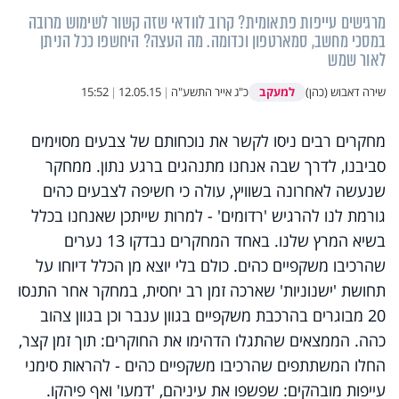
מרגישים עייפות פתאומית? קרוב לוודאי שזה קשור לשימוש מרובה
במסכי מחשב, סמארטפון וכדומה. מה העצה? היחשפו ככל הניתן
לאור שמש
למעקב
שירה דאבוש (כהן)
כ"ג אייר התשע"ה
|
12.05.15
|
15:52
מחקרים רבים ניסו לקשר את נוכחותם של צבעים מסוימים
סביבנו, לדרך שבה אנחנו מתנהגים ברגע נתון. ממחקר
שנעשה לאחרונה בשוויץ, עולה כי חשיפה לצבעים כהים
גורמת לנו להרגיש 'רדומים' - למרות שייתכן שאנחנו בכלל
בשיא המרץ שלנו. באחד המחקרים נבדקו 13 נערים
שהרכיבו משקפיים כהים. כולם בלי יוצא מן הכלל דיוחו על
תחושת 'ישנוניות' שארכה זמן רב יחסית, במחקר אחר התנסו
20 מבוגרים בהרכבת משקפיים בגוון ענבר וכן בגוון צהוב
כהה. הממצאים שהתגלו הדהימו את החוקרים: תוך זמן קצר,
החלו המשתתפים שהרכיבו משקפיים כהים - להראות סימני
עייפות מובהקים: שפשפו את עיניהם, 'דמעו' ואף פיהקו.