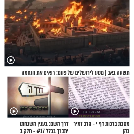
תשעה באב | מסע לירושלים של פעם: רואים את הנחמה
מסכת ברכות דף י - הרב זמיר
דרך השם: בענין השגחתו
כהן
יתברך בכלל #17 - חלק ב