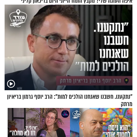
איפה העוגה שלי? מקבץ הומור
הייתי היום בדיכאון קליני"
כייפי מספר 1
"נתקענו. חשבנו שאנחנו הולכים למות": הרב יוסף גרמון בריאיון
מרתק