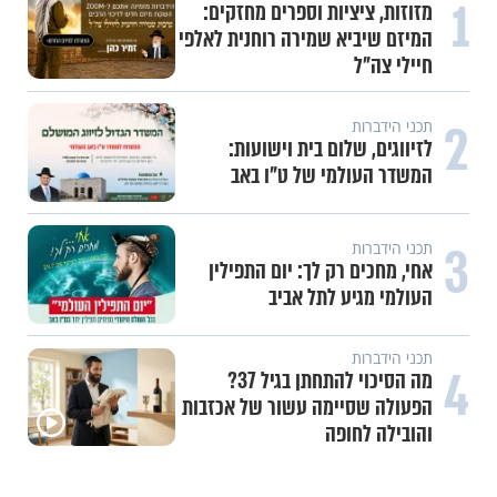
1
מזוזות, ציציות וספרים מחזקים:
המיזם שיביא שמירה רוחנית לאלפי
חיילי צה"ל
2
תכני הידברות
לזיווגים, שלום בית וישועות:
המשדר העולמי של ט"ו באב
3
תכני הידברות
אחי, מחכים רק לך: יום התפילין
העולמי מגיע לתל אביב
תכני הידברות
4
מה הסיכוי להתחתן בגיל 37?
הפעולה שסיימה עשור של אכזבות
והובילה לחופה