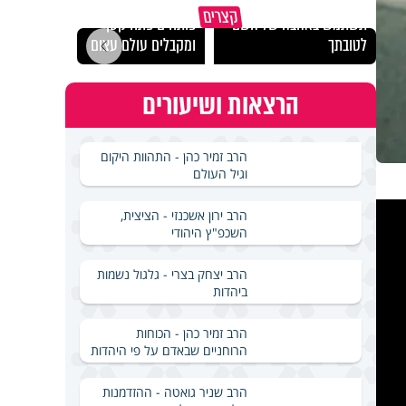
מכילי
קצרים
תשתמש באהבה של השם
פותחים פתח קטן -
במבחן
לטובתך
ומקבלים עולם עצום
ואלתר
הרצאות ושיעורים
הרב זמיר כהן - התהוות היקום
וגיל העולם
הרב ירון אשכנזי - הציצית,
השכפ"ץ היהודי
הרב יצחק בצרי - גלגול נשמות
ביהדות
הרב זמיר כהן - הכוחות
הרוחניים שבאדם על פי היהדות
הרב שניר גואטה - ההזדמנות