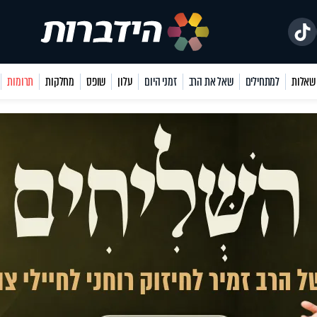
למתחילים
שאל את הרב
זמני היום
עלון
שופס
מחלקות
תרומות