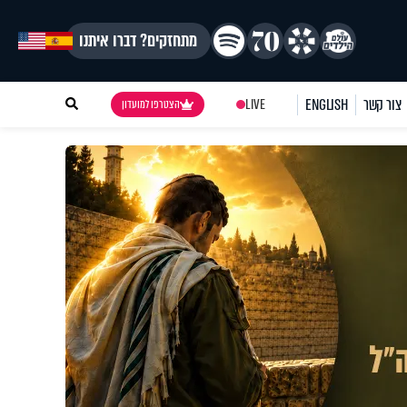
מתחזקים? דברו איתנו
צור קשר
ENGLISH
LIVE
הצטרפו למועדון