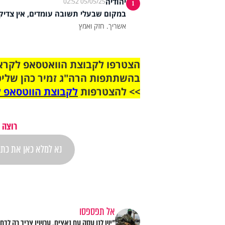
יהודיה
05/05/25 02:52
1
במקום שבעלי תשובה עומדים, אין צדיקי
אשריך. חזק ואמץ
בהשתתפות הרה"ג זמיר כהן שליט
>> להצטרפות
לקבוצת הווטסאפ ל
רוצה 
אל תפספסו
"יש לנו עסק עם נאצים. עכשיו צריך רק לבחו