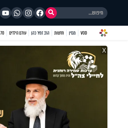
VOD
מגזין
חדשות
הרב זמיר כהן
עולם הילדים
70 שאלות
X