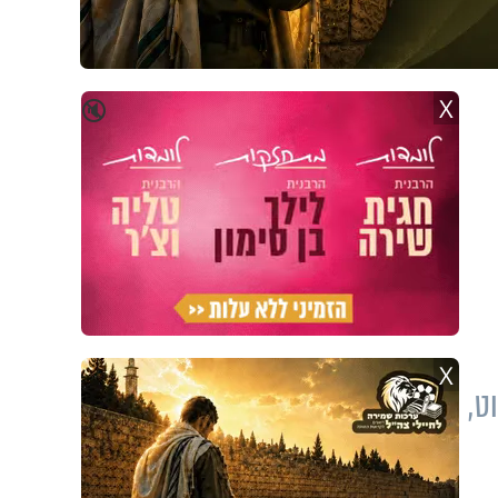
X
🔇
X
ט,