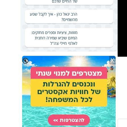
של החיים שלכם
הרב יגאל כהן - איך לקבל שפע
מהשמיים?
מזוזות, ציציות וספרים מחזקים:
המיזם שיביא שמירה רוחנית
לאלפי חיילי צה"ל
X
🔇