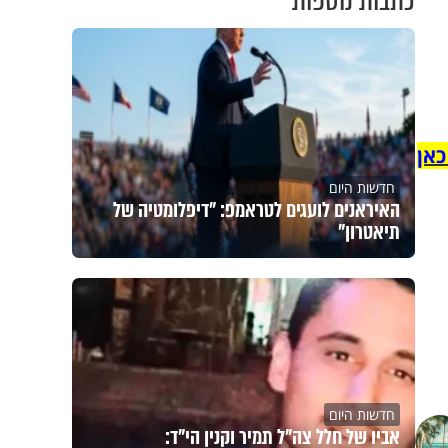
כתבות נוספות
כאן
חדשות היום
האיראנים לועגים לטראמפ: "דיפלומטיה של
תיאטרון"
חדשות היום
אביו של חלל צה"ל תמיר וקנין הי"ד: