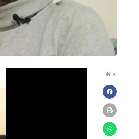
א
א
פייסבוק
הדפסה
ווטסאפ