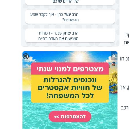
של החיים שלכם
הרב יגאל כהן - איך לקבל שפע
מהשמיים?
הרב יצחק פנגר - הכוחות
ני
המניעים את האדם בחיים
ות
X
🔇
יהו
 אך
רכב