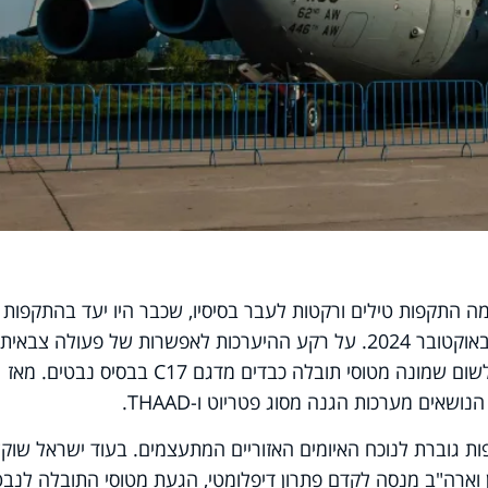
דמה התקפות טילים ורקטות לעבר בסיסיו, שכבר היו יעד בהתקפות
האיראניות הקודמות על ישראל באפריל ובאוקטובר 2024. על רקע ההיערכות לאפשרות של פעולה צבאית
באיראן וחשש מתגובה איראנית, נחתו שלשום שמונה מטוסי תובלה כבדים מדגם C17 בבסיס נבטים. מאז
ת גוברת לנוכח האיומים האזוריים המתעצמים. בעוד ישראל שוקל
ן וארה"ב מנסה לקדם פתרון דיפלומטי, הגעת מטוסי התובלה לנבט