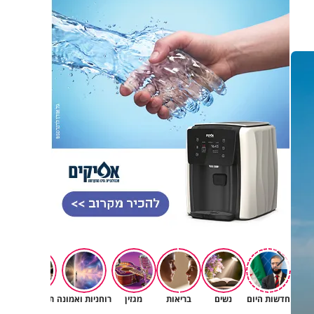
חדשות היום
נשים
בריאות
מגזין
רוחניות ואמונה
תורה ומדע
עול