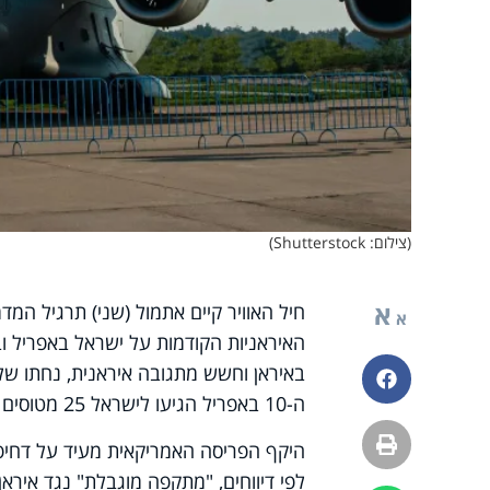
(צילום: Shutterstock)
א
חיל האוויר קיים אתמול (שני) תרגיל המ
א
פייסבוק
ה-10 באפריל הגיעו לישראל 25 מטוסים הנושאים מערכות הגנה מסוג פטריוט ו-THAAD.
הדפסה
היקף הפריסה האמריקאית מעיד על דחיפו
לפי דיווחים, "מתקפה מוגבלת" נגד אירא