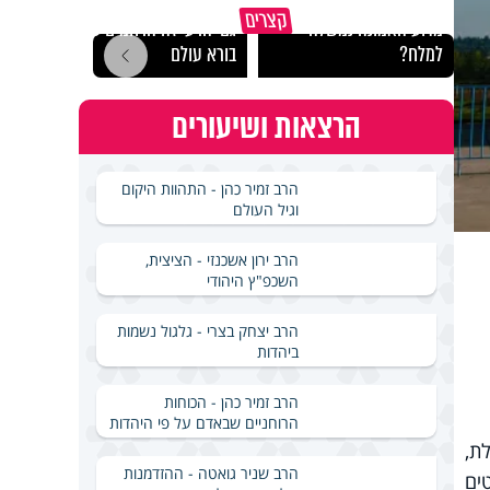
קצרים
מדוע האמונה נמשלה
גם ׳הרע׳ זה הרחמים של
האם מ
למלח?
בורא עולם
בשבת
הרצאות ושיעורים
הרב זמיר כהן - התהוות היקום
וגיל העולם
הרב ירון אשכנזי - הציצית,
השכפ"ץ היהודי
הרב יצחק בצרי - גלגול נשמות
ביהדות
הרב זמיר כהן - הכוחות
הרוחניים שבאדם על פי היהדות
ת,
הרב שניר גואטה - ההזדמנות
ים