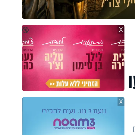
X
🔇
ו
X