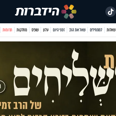
למתחילים
שאל את הרב
זמני היום
עלון
שופס
מחלקות
תרומות