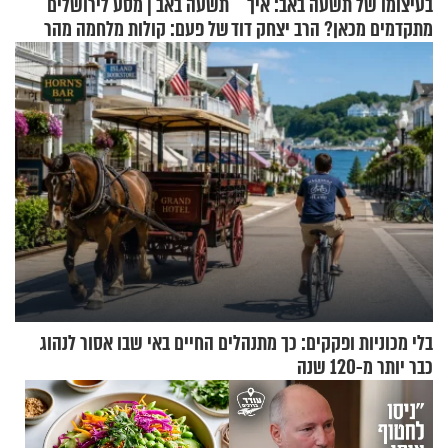
בעיצומו של תשעה באב: איך
תשעה באב | מסע לירושלים
מתקדמים מכאן? הרב יצחק דוד
של פעם: קולות מלחמה מהר
גרוסמן בשיחה מיוחדת
הזיתים
בלי מכוניות ופקקים: כך מתנהלים החיים באי שבו אסור לנהוג
כבר יותר מ-120 שנה