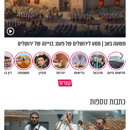
תשעה באב | מסע לירושלים של פעם: בניינה של ירושלים
חדשות היום
תרבות
בריאות
יהדות
מגזין
משפחה
רץ ברשת
הגעתי לגיל 108 בזכות הכיבוד
קצרים
הורים שלי
אשתך לא במקום האחרון
כתבות נוספות