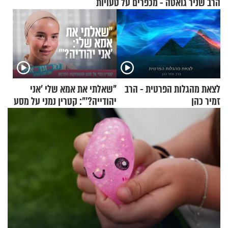
הרב שניר גואטה - מכפרים על טעויות
לצאת מהגלות הפרטית - הרב
"שאלתי את אמא שלי 'אני
זמיר כהן
יהודייה?'": קטרין נמני על מסע
ההתחזקות המרגש