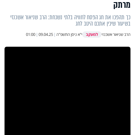
מרתק
כך תהפכו את חג הפסח לחוויה בלתי נשכחת: הרב שניאור אשכנזי
בשיעור שיכין אתכם היטב לחג
למעקב
הרב שניאור אשכנזי
י"א ניסן התשפ"ה
|
09.04.25
|
01:00