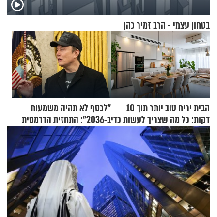
בטחון עצמי - הרב זמיר כהן
הבית יריח טוב יותר תוך 10
"לכסף לא תהיה משמעות
דקות: כל מה שצריך לעשות כדי
ב-2036": התחזית הדרמטית
לרענן את הבית
של אילון מאסק על עתיד
הכלכלה