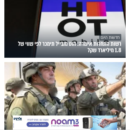
חדשות היום
רשות התחרות אישרה: הוט מובייל תימכר לפי שווי של
1.8 מיליארד שקל
X
חדשות היום
הרמטכ"ל: "נמשיך לרדוף את האחראים לטבח - ולא