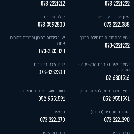
073-2221212
073-2221222
עלון שבת - עונג שבת
עולם הילדים
073-3592800
073-2221388
יעוץ למתחזקים בתחילת הדרך
יעוץ לילדות בסיכון והדרכה להורים -
אתגר
073-2221232
073-3333320
יעוץ לנשים בטהרת המשפחה -
קו ההלכה הידברות
מתחברות
073-3333300
02-6301516
יעוץ תמיכה וסיוע לנשים בהריון
דיווח וסיוע במקרי התבוללות
052-9551591
052-9551591
הזמנת חוגי בית (בחינם)
נופשים
073-2221270
073-2221290
ממיר צופיה
הידברות שופס