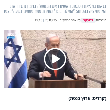
בנאום במליאת הכנסת, האשים ראש הממשלה בנימין נתניהו את
האופוזיציה בהסתה: "המילה 'בוגד' נאמרת עשר פעמים בשעה". צפו
למעקב
הידברות
כ"ו אדר התשפ"ה
|
26.03.25
|
19:15
Play
Video
(קרדיט: ערוץ כנסת)