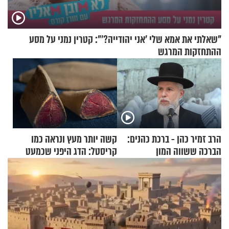
"שאלתי את אמא שלי 'אני יהודייה?'": קטרין נמני על מסע
ההתחזקות המרגש
הרב זמיר כהן - ברכת כהנים:
קשה יותר מעץ ונראה כמו
הברכה ששווה המון
קריסטל: הדג היפני שכמעט
בלתי אפשרי לחתוך