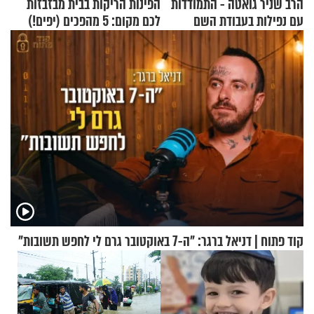
הרב שניר גואטה - התמודדות
הפינות הריקות בבית מבזבזות
עם נפילות בעבודת השם
לכם מקום: 5 מהפכים (יפים!)
שאפשר לעשות כבר היום
קוד פתוח | דניאל ברגר: "ה-7 באוקטובר גרם לי לחפש תשובות"