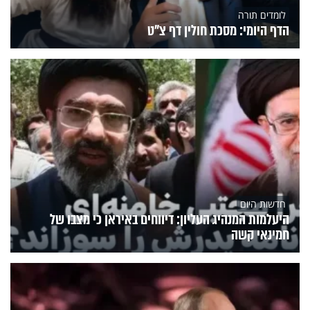
לומדים תורה
הדף היומי: מסכת חולין דף צ"ט
חדשות היום
היעלמות המנהיג העליון: דיווחים באיראן כי מצבו של
חמינאי קשה