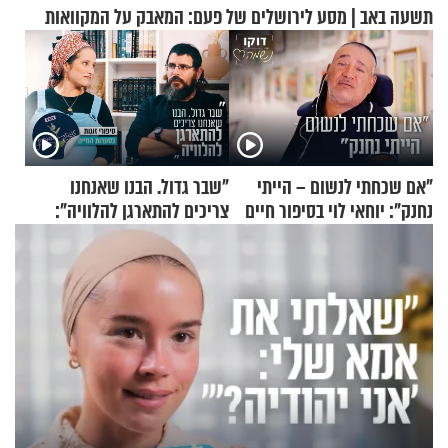
תשעה באב | מסע לירושלים של פעם: המאבק על המקוואות
"אם שכחתי לנשום – הייתי
"שבר גדול. הבנו שאנחנו
נחנק": יוחאי לוי בסיפור חיים
צריכים להתארגן להלוויה":
מעורר השראה
זוגיות במבחן, הפעם עם מרים
וגד דנינו