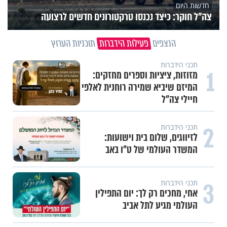
חדשות היום
צה"ל חוקר: כיצד נכנסו טרקטורונים חדשים לרצועה
הנצפים
פעילות הידברות
תוכניות הערוץ
תכני הידברות
1
מזוזות, ציציות וספרים מחזקים:
המיזם שיביא שמירה רוחנית לאלפי
חיילי צה"ל
2
תכני הידברות
לזיווגים, שלום בית וישועות:
המשדר העולמי של ט"ו באב
3
תכני הידברות
אחי, מחכים רק לך: יום התפילין
העולמי מגיע לתל אביב