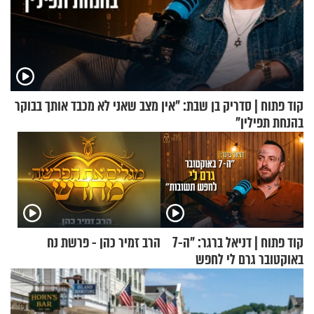
קוד פתוח | סדריק בן שבת: "אין מצב שאני לא מכבד אותך בבוקר
בהנחת תפילין"
קוד פתוח | דניאל ברגר: "ה-7
הרב זמיר כהן - פרשת נח
באוקטובר גרם לי לחפש
תשובות"