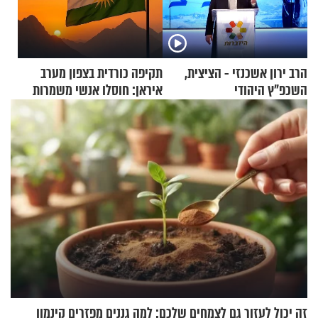
הרב ירון אשכנזי - הציצית,
תקיפה כורדית בצפון מערב
השכפ"ץ היהודי
איראן: חוסלו אנשי משמרות
המהפכה
זה יכול לעזור גם לצמחים שלכם: למה גננים מפזרים קינמון