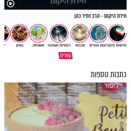
חידת היקום - הרב זמיר כהן
חדשות היום
דעות וטורים
תרבות
רוחניות ואמונה
משפחה
נשים
יהד
פותחים פתח קטן - ומקבלים עול
קצרים
תשתמש באהבה של השם לטובתך
עצום
כתבות נוספות