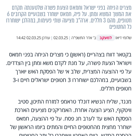
מצרים הניחה בפני ישראל וחמאס הצעת פשרה שלטענתה תקדם
את המשך המשא ומתן. על פיה, חמאס ישחרר בשבועיים הקרובים 6
חטופים, מהם 3 חללים. ארה"ב מציעה שתי פעימות, במהלכן ישוחררו
כל החטופים
למעקב
שלומי דיאז
ב' אדר התשפ"ה
|
02.03.25
|
עודכן
02.03.25 14:42
בקטאר דווח בצהריים (ראשון) כי מצרים הניחה בפני חמאס
וישראל הצעת פשרה, על מנת לקדם משא ומתן בין הצדדים.
על פי ההצעה המצרית, שלב א׳ של הפסקת האש יוארך
בשבועיים, במהלכם ישוחררו 3 חטופים ישראלים חיים ו-3
חטופים חללים.
מנגד, שליח הנשיא דונלד טראמפ למזרח התיכון, סטיב
וויטקוף, הציע הצעה אחרת. האמריקנים מציעים הארכת
הפסקת האש עד לערב חג פסח. על פי ההצעה, חמאס
ישחרר מחצית מהחטופים החיים והמתים ביומו הראשון של
ההסכם החדש. ביום האחרון ישוחררו כל יתר החטופים,