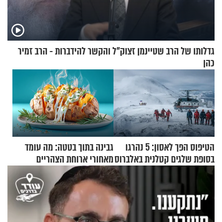
גדלותו של הרב שטיינמן זצוק"ל והקשר להידברות - הרב זמיר
כהן
הטיפוס הפך לאסון: 5 נהרגו
גבינה בתוך בטטה: מה עומד
בסופת שלגים קטלנית באלברוס
מאחורי ארוחת הצהריים
שכבשה את הרשת?