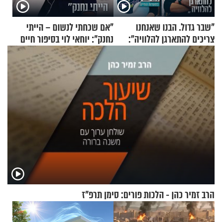
"שבר גדול. הבנו שאנחנו
"אם שכחתי לנשום – הייתי
צריכים להתארגן להלוויה":
נחנק": יוחאי לוי בסיפור חיים
זוגיות במבחן, הפעם עם מרים
מעורר השראה
וגד דנינו
הרב זמיר כהן - הלכות פורים: סימן תרפ"ז