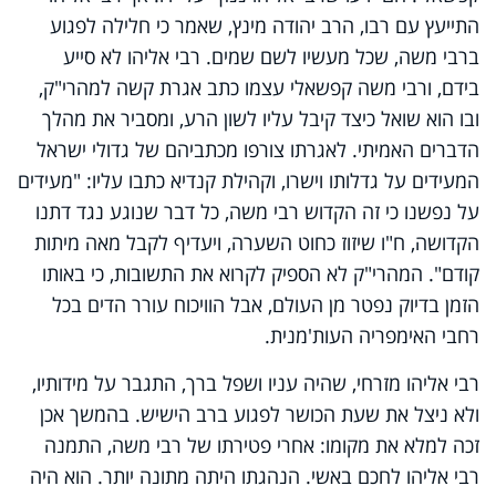
התייעץ עם רבו, הרב יהודה מינץ, שאמר כי חלילה לפגוע
ברבי משה, שכל מעשיו לשם שמים. רבי אליהו לא סייע
בידם, ורבי משה קפשאלי עצמו כתב אגרת קשה למהרי"ק,
ובו הוא שואל כיצד קיבל עליו לשון הרע, ומסביר את מהלך
הדברים האמיתי. לאגרתו צורפו מכתביהם של גדולי ישראל
המעידים על גדלותו וישרו, וקהילת קנדיא כתבו עליו: "מעידים
על נפשנו כי זה הקדוש רבי משה, כל דבר שנוגע נגד דתנו
הקדושה, ח"ו שיזוז כחוט השערה, ויעדיף לקבל מאה מיתות
קודם". המהרי"ק לא הספיק לקרוא את התשובות, כי באותו
הזמן בדיוק נפטר מן העולם, אבל הוויכוח עורר הדים בכל
רחבי האימפריה העות'מנית.
רבי אליהו מזרחי, שהיה עניו ושפל ברך, התגבר על מידותיו,
ולא ניצל את שעת הכושר לפגוע ברב הישיש. בהמשך אכן
זכה למלא את מקומו: אחרי פטירתו של רבי משה, התמנה
רבי אליהו לחכם באשי. הנהגתו היתה מתונה יותר. הוא היה