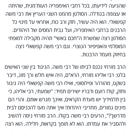
שהגיעה לידיעתו, בכל רחבי האימפריה העות'מנית, שהיתה
אז עצומה בגודלה. הסולטן מהמט השני העריץ את רבי משה
קפשאלי. הוא היה עשיר, חזק ורב כוח, אחראי על מינוי כל
הרבנים ברחבי האימפריה, ועל גבית המסים של היהודים.
הסולטן רצה שמשרת ה"חכם באשי" תהיה מקבילה למופתי
המוסלמי והאפיפיור הנוצרי. וגם רבי משה קפשאלי רצה
בחיזוק מעמד הרבנות.
הרב מזרחי נכנס לביתו של רבי משה. הניגוד בין שני האישים
בלט: רבי אליהו מזרחי, הרא"ם, היה איש חלש ורך מזג, דיבר
בשקט, מהורהר ופילוסופי, ואילו רבי משה קפשאלי היה גיבור
וחזק, קולו רועם ודבריו ישירים תמיד: "שמעתי, רבי אליהו, כי
בין תלמידיך יש מעדת הקראים, ואינך מגרש אותם. והרי הם
מינים גמורים, מחריבי היהדות! איך אתה מעז להכניסם לבית
מדרשך?", הרעים רבי משה בקולו. הרב מזרחי ניסה להשיב
ולהסביר את עמדתו. הוא לא תומך בקראות, חלילה. הוא רצה