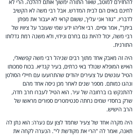
להחזירם למוטב, שאור התורה ימשוך אותם להלכה. הרי לא
לחינם באים הם לבית המדרש. אבל רבי משה לא הקשיב
לדבריו. "גוזר אני עליך, ששום קראי לא יעבור את מפתן
ביתך", אמר וסיים. רבי אליהו ידע שמי שעובר על ציוויו של
רבי משה, יכול להיות גם בחרם ונידוי, ולא משנה רמת גדלותו
התורנית.
היה זה מאבק אחד מתוך רבים שניהל רבי משה קפשאלי,
האיש המופלא שנולד באי כרתים, בעיר קנדיא. בכוח סמכותו
הטיל עונשים על צעירים יהודים שהתרועעו עם חיילי הסולטן
ונהגו כמותם. מספר שנים לאחר מכן ניסה אחד מהם
להתנקש בו ברחובה של עיר. הוא הטיל לעברו חרב חדה,
שרק בחסדי שמים נחתה סנטימטרים ספורים מראשו של
הרב הישיש.
היה מקרה אחד של צעיר שחמד לצון עם נערה: הוא נתן לה
תאנה, ואמר לה "הרי את מקודשת לי". הנערה לקחה את