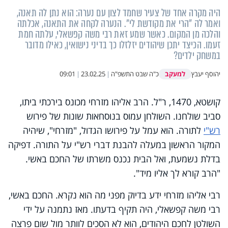
היה מקרה אחד של צעיר שחמד לצון עם נערה: הוא נתן לה תאנה,
ואמר לה "הרי את מקודשת לי". הנערה לקחה את התאנה, אכלתה
והלכה מן המקום. כאשר שמע זאת רבי משה קפשאלי, עלתה חמת
זעמו. הכיצד יתכן שיהודים יזלזלו כך בדיני נישואין, כאילו מדובר
במשחק ילדים?
למעקב
יהוסף יעבץ
כ"ה שבט התשפ"ה
|
23.02.25
|
09:01
קושטא, 1470, ר"ל. הרב אליהו מזרחי מכונס בירכתי ביתו,
סביב שולחנו. השולחן עמוס בנוסחאות שונות של פירוש
רש"י
לתורה. הוא עמל על פירושו הגדול, "מזרחי", שיהיה
המקור הראשון במעלה להבנת דברי רש"י על התורה. דפיקה
בדלת נשמעת, ואל הבית נכנס משרתו של החכם באשי.
"הרב קורא לך אליו מיד".
רבי אליהו מזרחי ידע בדיוק מפני מה הוא נקרא. החכם באשי,
רבי משה קפשאלי, היה תקיף בדעתו. מאז נתמנה על ידי
השולטן לחכם היהודים, הוא לא הסכים לוותר מול שום פרצה