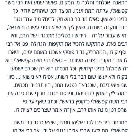
התאנה, אכלתה והלכה מן המקום. כאשר שמע זאת רבי משה
קפשאלי, עלתה חמת זעמו. הכיצד יתכן שיהודים יזלזלו כך
בדיני נישואין, כאילו מדובר במשחק ילדים? מיד עמד וגזר
חרם ותקנה מיוחדת, שאין לקדש שלא בפני עשרה מישראל,
ומי שיעבור על זה – קידושיו בטלים! מתנגדיו של הרב, והיו
רבים כאלו, שהתקשו להכיל את תקיפותו הגדולה, פנו אל רבי
יוסף קולון, המהרי"ק, גדול פוסקי אשכנז באותם ימים, ותיארו
לו את המקרה בצורה מעוותת – כאילו רבי משה קפשאלי הוא
זה שמזלזל בדיני קידושין, וכל מגמתו היא רק שכולם ישמעו
בקולו ולא יעשו שום דבר בלי רשותו, אפילו לא נישואין... כיוון
שמוציאי דיבתו, שכנראה נפגעו ממנו, היו תלמידי חכמים,
המהרי"ק האמין לדבריהם, ופרסם מכתב חריף שבו כינה את
רבי משה קפשאלי כ"קופץ בראש", וכתב שאף על פי
שהסולטן מינה אותו לרב, אין זה אומר שצריכים לציית לו.
מחרחרי ריב פנו לרבי אליהו מזרחי, שיצא כנגד רבי משה
קפשאלי. הם ידעו שרבי אליהו ננזף על ידו. אך רבי אליהו