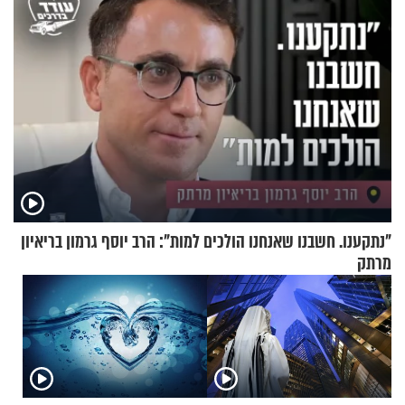
"נתקענו. חשבנו שאנחנו הולכים למות": הרב יוסף גרמון בריאיון
מרתק