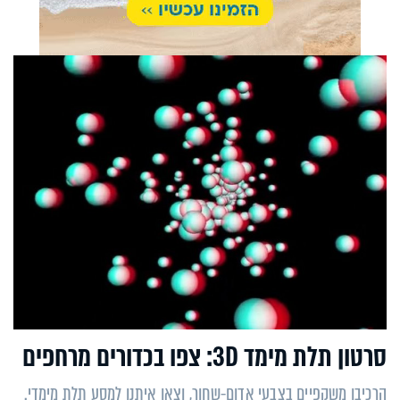
סרטון תלת מימד 3D: צפו בכדורים מרחפים
הרכיבו משקפיים בצבעי אדום-שחור, וצאו איתנו למסע תלת מימדי.