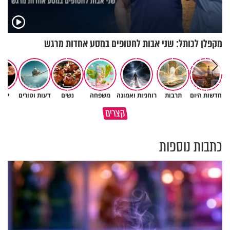
מקפלן לכותל: שני אבות לחטופים במסע אחדות מרגש
חדשות היום
תרבות
רוחניות ואמונה
משפחה
נשים
דעות וטורים
יהד
סגולה בבוקר להסרת חששות
במבט לאחור - האם התקופה
קצרים
ופחדים מהבן איש חי
הקשה הייתה שווה?
כתבות נוספות