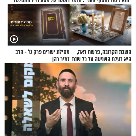
"הוא ניסה לחטוף אותי": הרצל דוסטר על מסע חייו המטלטל
השבת הקרובה, פרשת ראה,
מסילת ישרים פרק ט’ - הרב
היא בעלת השפעה על כל שנת
זמיר כהן
תשפ"ז