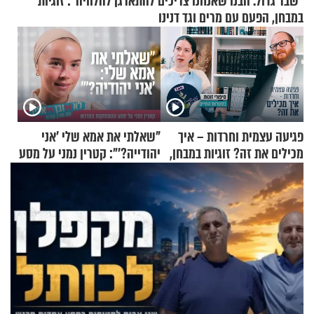
"שבר גדול. הבנו שאנחנו צריכים להתארגן להלוויה": זוגיות
במבחן, הפעם עם מרים וגד דנינו
פגיעה עצמית וחרדות – איך
"שאלתי את אמא שלי 'אני
מכילים את זה? זוגיות במבחן,
יהודייה?'": קטרין נמני על מסע
הפעם עם יהודית ואלתר כהן
ההתחזקות המרגש