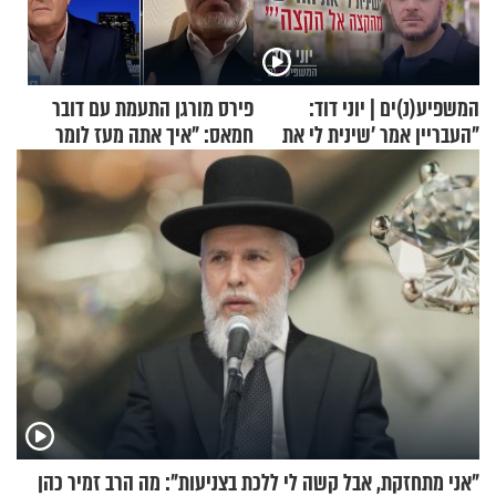
המשפיע(נ)ים | יוני דוד:
פירס מורגן התעמת עם דובר
"העבריין אמר 'שינית לי את
חמאס: "איך אתה מעז לומר
החיים מהקצה אל הקצה'"
שלא ביצעתם פשעי מלחמה?!"
"אני מתחזקת, אבל קשה לי ללכת בצניעות": מה הרב זמיר כהן