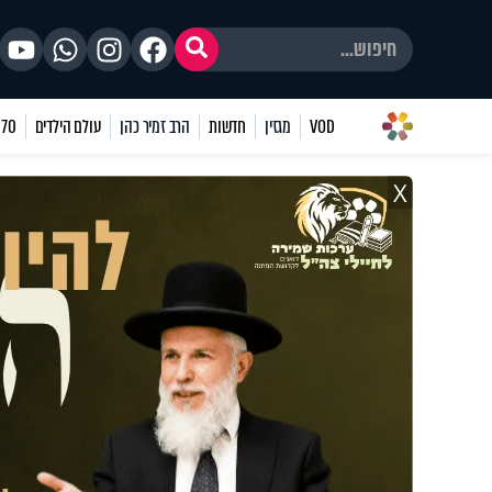
VOD
מגזין
חדשות
הרב זמיר כהן
עולם הילדים
70 שאלות
X