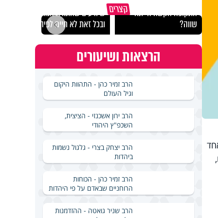
במבט לאחור - האם
איך ייתכן שיש אנשים
איך 
קצרים
התקופה הקשה הייתה
שיודעים שהתורה אמת,
הצלי
שווה?
ובכל זאת לא חיים לפיה?
ארבע
הרצאות ושיעורים
הרב זמיר כהן - התהוות היקום
וגיל העולם
הרב ירון אשכנזי - הציצית,
השכפ"ץ היהודי
חד
הרב יצחק בצרי - גלגול נשמות
ביהדות
,
הרב זמיר כהן - הכוחות
הרוחניים שבאדם על פי היהדות
הרב שניר גואטה - ההזדמנות