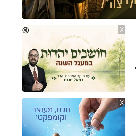
X
🔇
X