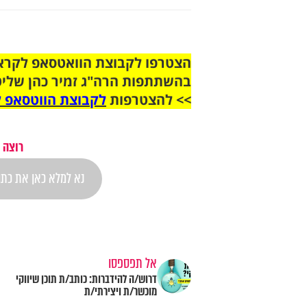
בהשתתפות הרה"ג זמיר כהן שליט
>> להצטרפות
לקבוצת הווטסאפ ל
רוצה 
אל תפספסו
דרוש/ה להידברות: כותב/ת תוכן שיווקי
מוכשר/ת ויצירתי/ת