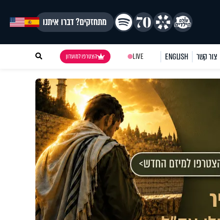
מתחזקים? דברו איתנו
צור קשר
ENGLISH
LIVE
הצטרפו למועדון