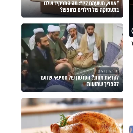
"אמא, משעמם לי!": מה התפקיד שלנו
בתעסוקה של הילדים בחופש?
חדשות היום
לקראת מוות? הסרטון של חמינאי שנועד
להפריך שמועות