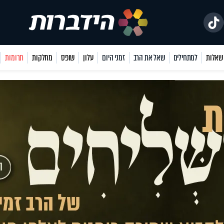
למתחילים
שאל את הרב
זמני היום
עלון
שופס
מחלקות
תרומות