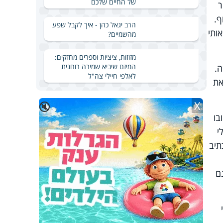
של החיים שלכם
ר
ף.
הרב יגאל כהן - איך לקבל שפע
ותי
מהשמיים?
מזוזות, ציציות וספרים מחזקים:
המיזם שיביא שמירה רוחנית
ה.
לאלפי חיילי צה"ל
את
X
🔇
בו
י
תיב
ם