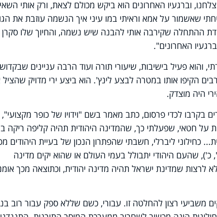
 הצלחנו, וברגעיו האחרונים הוא ביקש מכולם לצאת, ורק אותי השאי
חתי שאשמור על אמא וראיתי במו עיני איך הנשמה עוזבת את הגו
נקודת ההתחלה שקירבה אותי להבנה שיש נשמה, והחיוך שלו סקרן א
רגעיו האחרונים".
, והוא פעיל בישיבות, שיעורי תורה ועוד הרבה עניינים שבקדוש
בים הקיפו אותו במטרה לבצע לינץ'. הוא ביצע ירי מדויק שהציל 
רי היה מוצדק.
בקרבו לכדי פרסום, כתב מאמר בשם "וידויו של כופר מקצועי", ו
ת על חטאי, שפעלתי כך, שהמדינה היהודית תהיה קליפה ריקה בל
.. כחילוני ליברלי, חשבתי שהפתרון הנכון של בעיית היהודים מכ
', כ'), שהעם היהודי יתבולל בעמי העולם או שהוא יקים מדינה
ות לא לרצות שמדינת ישראל תהיה מדינה יהודית, וכתוצאה מכך אומנ
ים משביעי רצון להחלטה זו. עבורי, כשם שללא ספק עבור רוב בני
 חילונית הינה מכשיר לשחרור ממערכת המוסר התורנית. התנגדנו