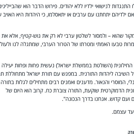
ו התנגדות לנישואי ילדיו ללא יהודים. פירוש הדבר הוא שהביילינים
ם ילדיהם יתחתנו עם ערבים או יתאסלמו, כי היהדות היא האויב 
קור שהוא – ולמסור לשלטון ערבי לא רק את גוש-קטיף, אלא את
ת למרות טבעו האמתי ומטרתו של הטרור הערבי, שמתגלה לנו ולעול
חילונית (השולטת בממשלת ישראל) נעשית פחות ופחות יעילה וי
ל השיבה ליהדות התורנית. במפגש עם תורת ישראל מתחוללת תח
לי, המוסרי והנאור. מדענים ואמנים רבים מתחילים לגלות בתורה
לונית הדמוקרטית שוקעת, התורה צוברת כח. קרוב הוא היום של
ועם קדוש. אנחנו בדרך הנכונה".
בעד עצמם.
בה