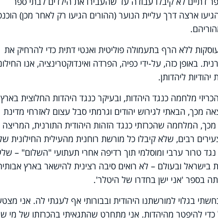
ר דתיים לא קיבלו עבודה עד שהעבירו את הילדים לבתי ספר
הגיעו ארצה דרך עליית הנוער (ההורים הגיעו רק לאחר מכן) הוכנס
הוריהם.
וסקות ללא הרף בתעמולה פוליטית ואנטי דתית כדי להרחיק את
ת. באופן כזה, על-ידי כפיה, הפרדה ואינדוקטרינציה, אנו החילונ
הודיות ליהדותן.
כריזי מלחמה כנגד היהדות, ובעיקר כנגד היהדות החלוצית בארץ
אה מכך, הבאתי לגירוש יהודים וגרמתי סבל עצום לאזרחי מדינת
 מכך, המלחמה שהכרזתי כנגד הזהות היהודית התורנית, המריצה
צעירים רבים, שלא קיבלו כל מורשת רוחנית מהעילית החילונית שלי
ד טרור ערבי ומוסלמי תוך רדיפה אחרי תעתועי "השלום" – שלע
 בישראל ובעולם – לא רואים סיבה רצינית להישאר בארץ אבותיה
ה בספר 'אני ישן בחדרו של היטלר'.
שתי בגלוי למורשתנו היהודית ובבורותי אף לעגתי לה. אני מצטע
כדי להיפטר מהיהדות. אני מתחרט שהתגאיתי בהכרזתו של מי ש