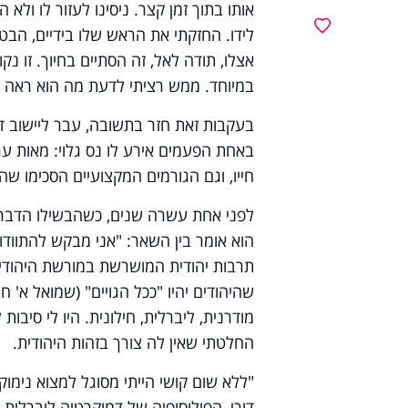
אותו בתוך זמן קצר. ניסינו לעזור לו ולא
מועדפים
לידו. החזקתי את הראש שלו בידיים, הבט
אצלו, תודה לאל, זה הסתיים בחיוך. זו 
במיוחד. ממש רציתי לדעת מה הוא ראה ב
בעקבות זאת חזר בתשובה, עבר ליישוב דתי
באחת הפעמים אירע לו נס גלוי: מאות ער
חייו, וגם הגורמים המקצועיים הסכימו שהי
לפני אחת עשרה שנים, כשהבשילו הדברים 
הוא אומר בין השאר: "אני מבקש להתוודו
תרבות יהודית המושרשת במורשת היהודית.
שהיהודים יהיו "ככל הגויים" (שמואל א' ח
מודרנית, ליברלית, חילונית. היו לי סיב
החלטתי שאין לה צורך בזהות היהודית.
"ללא שום קושי הייתי מסוגל למצוא נימוק
דורי, הפילוסופיה של דמוקרטיה ליברלית