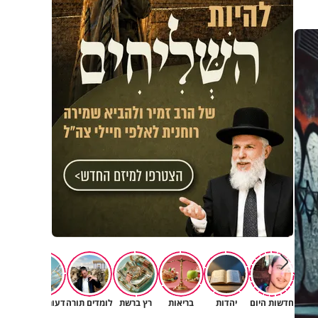
חדשות היום
יהדות
בריאות
רץ ברשת
לומדים תורה
דעות וטורים
תרב