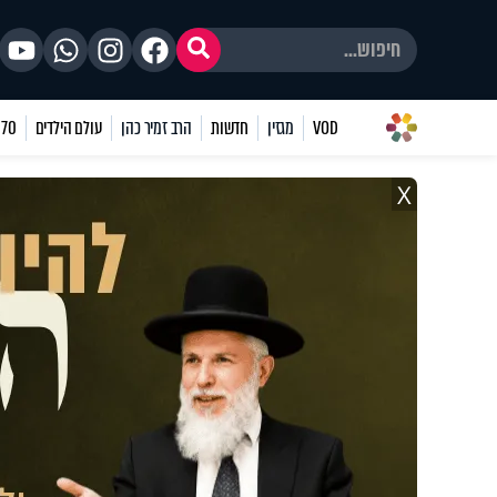
VOD
מגזין
חדשות
הרב זמיר כהן
עולם הילדים
70 שאלות
X