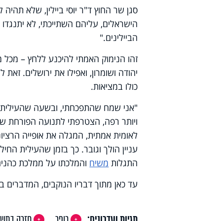
סגן שר החוץ ד"ר יוסי ביילין, שלא תהיה ל
הישראלים, עליהם השתייכתי, לא יתנגדו א
הביילינים."
זהו הנימוק האמתי להיכנע ללחץ – מכל מ
יהודה ושומרון, ואפילו את ירושלים. זא
כולו במציאות.
"אני שמח שהתפכחתי, ובשעה שהעילית ה
ויותר רפה, הצטרפתי לתנועה הפורחת ש
לאומית אמתית, המגלה את אופייה הרציונ
עניין הולך וגובר. כך בזמן שהעילית החי
התגלות
משיח
והמלכתו על ממלכת כהנים 
עד כאן מתוך דבריו הנוקבים, המדברים 
תגיות ועדכונים:
כופר
חזרה בתשו