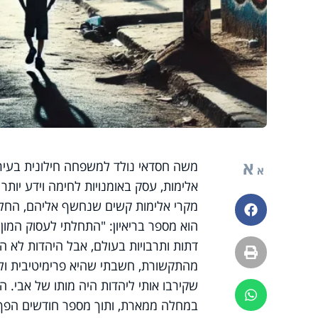
א
משה חסדאי נולד למשפחה חילונית בעיר ל
א
אלימות, עסק באומנויות לחימה וידע יות
מקרי אלימות קשים שנחשף אליהם, החלי
פייסבוק
הוא מספר בריאיון: "התחלתי לעסוק המון
דתות ותרבויות בעולם, אבל היהדות לא הי
הדפסה
מהתקשורת, חשבתי שהיא פרימיטיבית ולא
שקירבו אותי ליהדות היה מותו של אבי. 
ווטסאפ
במחלה ממארת, ותוך מספר חודשים הפך ס