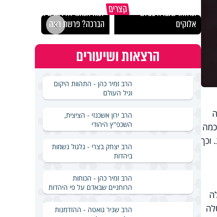
כל אחד מאיתנו הוא עולם
קצרים
ומלואו שנברא בצלם
למה אנחנו לא רואים את
זה המ
אלוקים
הברכה? פרשת ראה
- הרב
הרצאות ושיעורים
הרב זמיר כהן - התהוות היקום
וגיל העולם
ה
הרב ירון אשכנזי - הציצית,
השכפ"ץ היהודי
כמה
וכך
הרב יצחק בצרי - גלגול נשמות
ביהדות
הרב זמיר כהן - הכוחות
הרוחניים שבאדם על פי היהדות
ה
לה
הרב שניר גואטה - ההזדמנות