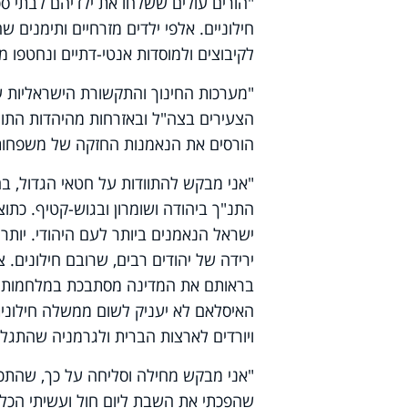
"הורים עולים ששלחו את ילדיהם לבתי ספ
חילוניים. אלפי ילדים מזרחיים ותימנים ש
לקיבוצים ולמוסדות אנטי-דתיים ונחטפו מ
"מערכות החינוך והתקשורת הישראליות ע
הצעירים בצה"ל ובאזרחות מהיהדות התורני
הורסים את הנאמנות החזקה של משפחות י
"אני מבקש להתוודות על חטאי הגדול, בה
התנ"ך ביהודה ושומרון ובגוש-קטיף. כתוצ
ישראל הנאמנים ביותר לעם היהודי. יותר
ירידה של יהודים רבים, שרובם חילונים. 
בראותם את המדינה מסתבכת במלחמות נג
האיסלאם לא יעניק לשום ממשלה חילונית
ויורדים לארצות הברית ולגרמניה שהתגלת
"אני מבקש מחילה וסליחה על כך, שהתכח
שהפכתי את השבת ליום חול ועשיתי הכל 