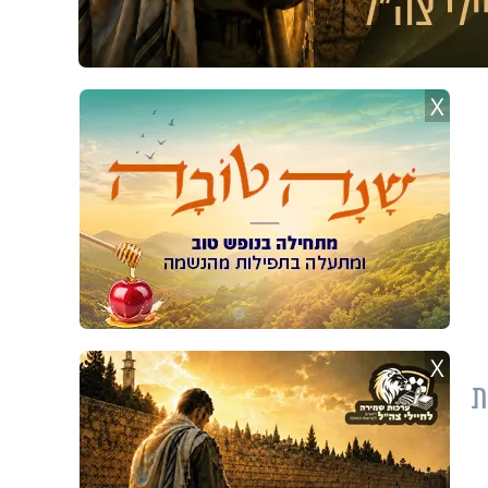
X
X
ת