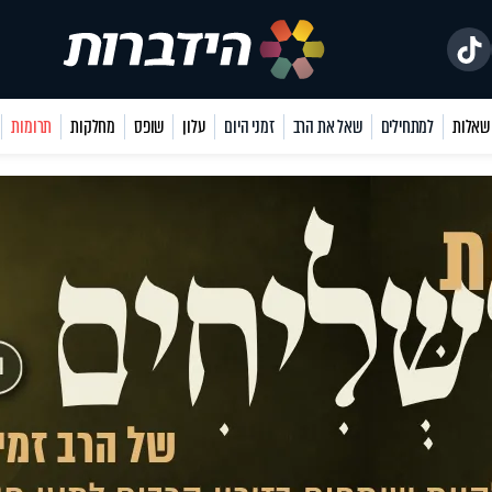
למתחילים
שאל את הרב
זמני היום
עלון
שופס
מחלקות
תרומות