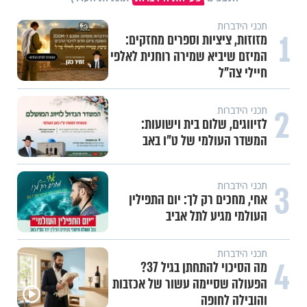
תכני הידברות
1
מזוזות, ציציות וספרים מחזקים:
המיזם שיביא שמירה רוחנית לאלפי
חיילי צה"ל
2
תכני הידברות
לזיווגים, שלום בית וישועות:
המשדר העולמי של ט"ו באב
3
תכני הידברות
אחי, מחכים רק לך: יום התפילין
העולמי מגיע לתל אביב
תכני הידברות
4
מה הסיכוי להתחתן בגיל 37?
הפעולה שסיימה עשור של אכזבות
והובילה לחופה