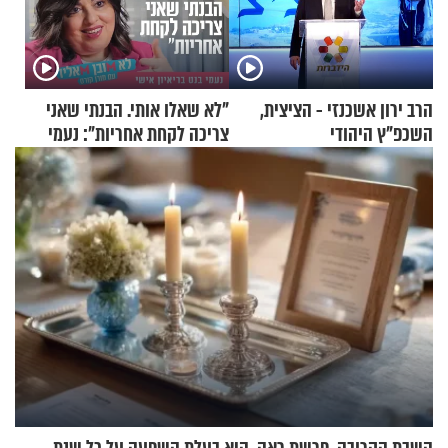
הרב ירון אשכנזי - הציצית,
"לא שאלו אותי. הבנתי שאני
השכפ"ץ היהודי
צריכה לקחת אחריות": נעמי
בנט בריאיון אישי