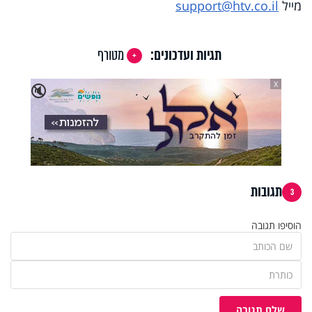
מייל
support@htv.co.il
תגיות ועדכונים:
מטורף
X
🔇
תגובות
3
הוסיפו תגובה
שלח תגובה