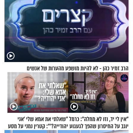
הרב זמיר כהן - לא להיות מושפע מהערות של אנשים
"אין לי יד, וזו לא מחלה": כרמל
"שאלתי את אמא שלי 'אני
יוגב על החיסרון שהפך לגעגוע
יהודייה?'": קטרין נמני על מסע