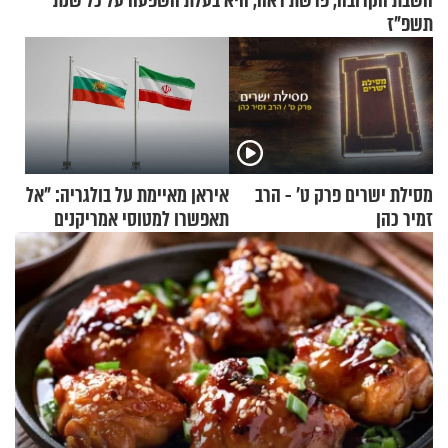
השבת הקרובה, פרשת ראה, היא בעלת השפעה על כל שנת
תשפ"ז
מסילת ישרים פרק ט’ - הרב
איראן מאיימת על בולגריה: "אל
זמיר כהן
תאפשרו למטוסי אמריקנים
להמריא מהשטח שלכם"