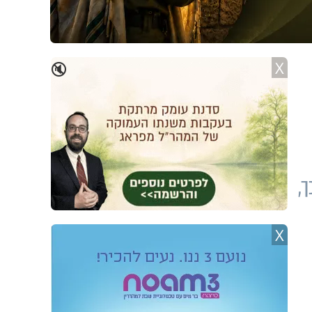
X
🔇
,
X