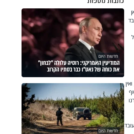
כתבות נוספות
ן
בד
ל
חדשות היום
המודיעין האמריקני: רוסיה עלולה "לבחון"
את כוחה של נאט"ו כבר בסתיו הקרוב
אין
וף
נו
עובד
חדשות היום