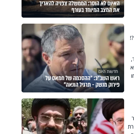
האיום לא הוסר: הממשלה צפויה להאריך
את המצב המיוחד בעורף
!
,
א
חדשות היום
ו
ראש השב"כ: "ההסכמה של חמאס על
פירוק מנשק - תרגיל הונאה"
רת