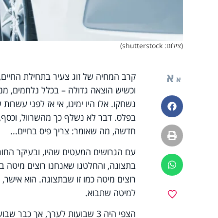
(צילום: shutterstock)
א
קרב המחיה של זוג צעיר בתחילת החיים
א
וכשיש הוצאה גדולה – בכלל נלחמים, מנ
נשחקו. אלו היו ימינו, אי אז לפני עשרו
פייסבוק
בפלס. דבר לא נשלף כך מהשרוול, וכסף, כ
חדשה, מה שאומר: צריך פיס בחיים...
הדפסה
עם הגרושים המעטים שהיו, ובעיקר החור
בתצוגה, והחלטנו שאנחנו רוצים מיטה בדי
ווטסאפ
רוצים מיטה כמו זו שבתצוגה. הוא אישר, 
למיטה שתבוא.
מועדפים
הצפי היה 3 שבועות לערך, אך כ