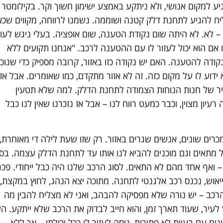
 למקום אנושי, ולא ניתקע באמצע ישימון חשוך וקר. בקילומטר
 להגיע לתחנת דלק קטנה ושוממה. נשמנו לרווחה, מקווים שכא
– לא. לא היתה שום נקודת הטענה, שום אופציה. בעלי ניגש לעו
 אם הוא יכול לעזור לו עם ההטענה לרכב. "אנחנו תקועים ללא
ודה להטענה. האם יש נקודה כזו באזור, קרובה מספיק כדי שנוכ
דוע לו על מקום כזה. זה לא אזור מתקדם, כמו שאומרים. אבל אז
קיר של חנות הנוחות הצמודה לתחנת הדלק. למה שלא תטעין
יון מצוין, וכבר כמעט רווח לנו – אבל אז נזכרנו שאין לנו כבל
כרים שונים, אנשים שגרים באזור. רק שזו שעת לילה די מאוחרת, ו
מתאים וגם מוכנים להביא לנו אותו עד לתחנת הדלק עצמה. בס
 ואף אחד מהם לא התאים. לסוג הרכב שלנו היה כבל ייחודי. פכר
ייאוש, נכנס רכב אלגנטי לתחנה. מתוכה יצא הנהג, לחוץ במקצת,
הרכב – יש נורה שלא מפסיקה להבהב, ואני לא מצליח להבין מה
עיר, שעוד תארך זמן, והוא חייב לבדוק את הרכב שלא ייתקע. ה
ים עם בעיות לא פתירות, ניסה לעזור לו ככל יכולתו – אך ללא