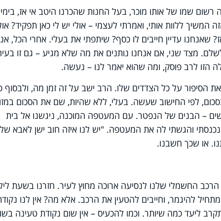
רשום שמו של אותו מוכר, בעל החנות שהכרנו היטב אי אז, בימי
 המשיך ללוות אותי, ואמרתי לעצמי – אולי יש לי כאן תפקיד? אול
אז? שאנחנו עדיין חייבים לו כסף? שיתפתי את בעלי. אחרי הכל, אנ
לם. מצד שני, אם אנחנו נותנים את מה שלא מגיע – גם זו בעיה
 הזו לרב פוסק, ומה שהוא יאמר לנו – נעשה.
את הסיפור על כל הצדדים שלו. הרב ישב על זה זמן מה, ולבסוף 
סכום, לפי החישוב שעשה. בעלי, ללא שהיות, שם את הסכום במזו
שים – הבנים של הנפטר. עם המעטפה המוכנה, ניגשנו אל בית
כנסתי והגשתי לה את המעטפה. "יש לנו איזה חוב ישן לאבא שלך
ו. או שכך חשבנו.
ם הרכב החשמלי שלנו לנסיעה ארוכה מחוץ לעיר. חזרנו בשעת ליל
יל להיגמר, וחייבים להטעין את הרכב. אלא מה? אין לנו נקודת
רב ליעד כמה שיותר. וכמו להכעיס – אין שום נקודת טעינה בשו