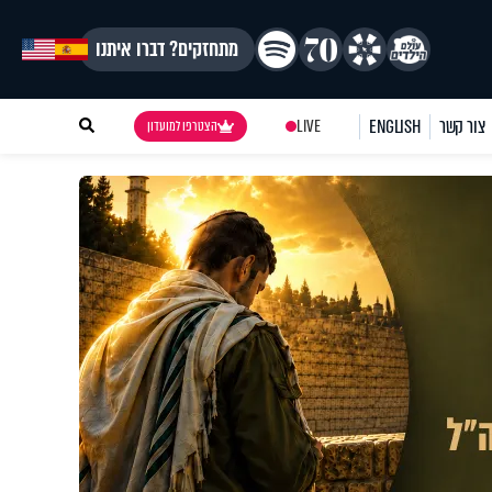
מתחזקים? דברו איתנו
צור קשר
ENGLISH
LIVE
הצטרפו למועדון