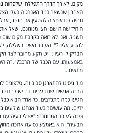
מקום. לאורך הדרך התפללתי שלפחות נגיע
האחרון שנשאר במד האנרגיה בעלי הצליח
תהיה לנו אופציה להטעין את הרכב, אבל 
היחיד שהיה שם, חצי מנומנם, ושאל אותו
חשמל, ואני לא רואה בקרבת מקום שום נק
להגיע אליה?". העובד השיב בשלילה, לא י
הבריק לו רעיון: "יש תקע מחובר לצד ה
באמצעותו, עם הכבל של הרכב?". זה היה רע
מתאים...
מיד ניסינו להתארגן סביב זה. טלפונים למ
הרבה אנשים שגם ערים, גם יש להם כבל 
הגיעו כמה מתנדבים. כל אחד הביא כבל –
ידיים. מה עושים? בעוד אנחנו שוקעים ב
ופנה לעובד המנומנם: "יש לי בעיה עם 
הבעיה". הוא באמצע נסיעה ארוכה מחוץ ל
המסכן, שנפלו עליו פתאום שני אנשים שונ