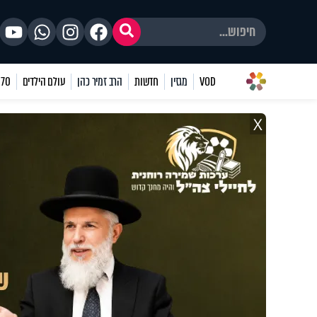
VOD
מגזין
חדשות
הרב זמיר כהן
עולם הילדים
70 שאלות
X