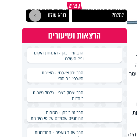
קצרים
מדוע האמונה נמשלה
גם ׳הרע׳ זה הרחמים של
האם מ
למלח?
בורא עולם
בשבת
הרצאות ושיעורים
הרב זמיר כהן - התהוות היקום
וגיל העולם
הרב ירון אשכנזי - הציצית,
יטה
השכפ"ץ היהודי
הרב יצחק בצרי - גלגול נשמות
ביהדות
ת
הרב זמיר כהן - הכוחות
הרוחניים שבאדם על פי היהדות
הרב שניר גואטה - ההזדמנות
 היה