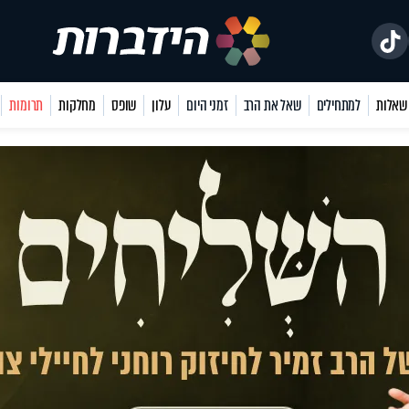
למתחילים
שאל את הרב
זמני היום
עלון
שופס
מחלקות
תרומות