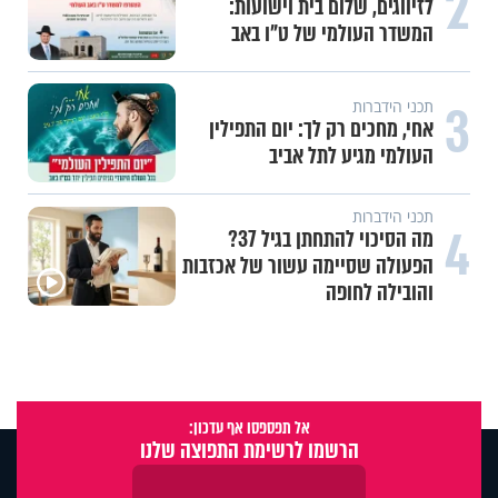
2
לזיווגים, שלום בית וישועות:
המשדר העולמי של ט"ו באב
3
תכני הידברות
אחי, מחכים רק לך: יום התפילין
העולמי מגיע לתל אביב
תכני הידברות
4
מה הסיכוי להתחתן בגיל 37?
הפעולה שסיימה עשור של אכזבות
והובילה לחופה
אל תפספסו אף עדכון:
הרשמו לרשימת התפוצה שלנו