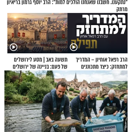
"נתקענו. חשבנו שאנחנו הולכים למות": הרב יוסף גרמון בריאיון
מרתק
הרב רפאל אוחיון – המדריך
תשעה באב | מסע לירושלים
למתחזק: כיצד מתכוננים
של פעם: בניינה של ירושלים
לתפילה?