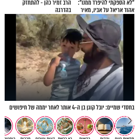
"לא הספקתי להיפרד ממנו":
הרב זמיר כהן - להתחזק
אהוד אריאל על אביו, מאיר
בהדרגה
אריאל ז"ל
בחסדי שמיים: יובל קוגן בן ה-4 אותר לאחר יממה של חיפושים
חדשות היום
יהדות
בריאות
רץ ברשת
דעות וטורים
תרבות
רוחניות ו