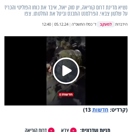
נשיא מדינת דרום קוריאה, יון סוק יאול, איבד את כוחו הפוליטי והכריז
על שלטון צבאי. הפרלמנט התכנס וביטל את החלטתו. צפו
למעקב
הידברות
ד' כסלו התשפ"ה
|
05.12.24
|
12:40
Play
Video
(קרדיט:
חדשות
13)
תגיות ועדכונים:
צבא
דרום קוריאה