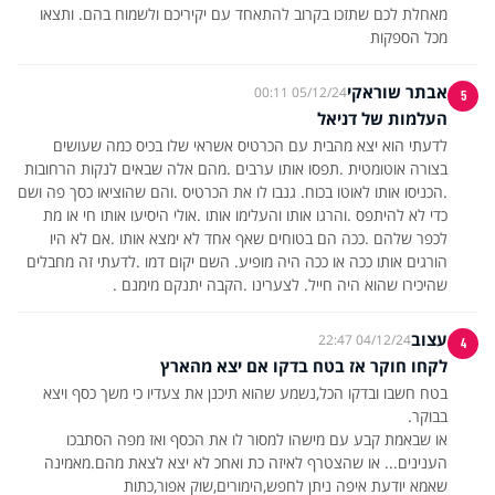
מאחלת לכם שתזכו בקרוב להתאחד עם יקיריכם ולשמוח בהם. ותצאו
מכל הספקות
אבתר שוראקי
05/12/24 00:11
5
העלמות של דניאל
לדעתי הוא יצא מהבית עם הכרטיס אשראי שלו בכיס כמה שעושים
בצורה אוטומטית .תפסו אותו ערבים .מהם אלה שבאים לנקות הרחובות
.הכניסו אותו לאוטו בכוח. גנבו לו את הכרטיס .והם שהוציאו כסך פה ושם
כדי לא להיתפס .והרגו אותו והעלימו אותו .אולי היסיעו אותו חי או מת
לכפר שלהם .ככה הם בטוחים שאף אחד לא ימצא אותו .אם לא היו
הורגים אותו ככה או ככה היה מופיע. השם יקום דמו .לדעתי זה מחבלים
שהיכירו שהוא היה חייל. לצערינו .הקבה יתנקם מימנם .
עצוב
04/12/24 22:47
4
לקחו חוקר אז בטח בדקו אם יצא מהארץ
בטח חשבו ובדקו הכל,נשמע שהוא תיכנן את צעדיו כי משך כסף ויצא
או שבאמת קבע עם מישהו למסור לו את הכסף ואז מפה הסתבכו
הענינים... או שהצטרף לאיזה כת ואחכ לא יצא לצאת מהם.מאמינה
שאמא יודעת איפה ניתן לחפש,הימורים,שוק אפור,כתות