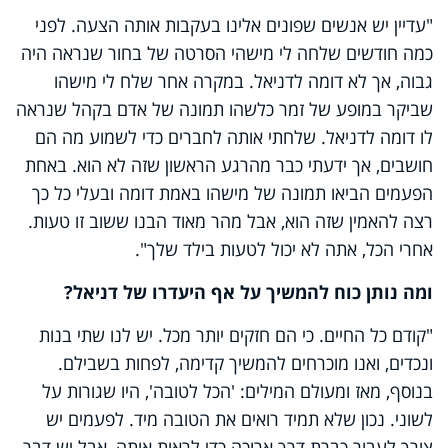
"עדיין יש אנשים שפונים אלינו בעקבות אותה הצעה. לפני
כמה חודשים שלחה לי מישהי הסרטה של בחור שנראה היה
גבוה, אך לא דומה לדניאל. במקרה אחר שלח לי מישהו
שביקר במופע של זמר כלשהו תמונה של אדם בקהל שנראה
לו דומה לדניאל. שלחתי אותה לחברים כדי לשמוע מה הם
חושבים, אך ידעתי כבר מהרגע הראשון שזה לא הוא. באחת
הפעמים הביאו תמונה של מישהו באמת דומה ובעלי כל כך
רצה להאמין שזה הוא, אבל מהר מאוד הבנו ששוב זו טעות.
אחרי הכל, אתה לא יכול לטעות בילד שלך".
ומה נותן כוח להמשיך על אף היעדרו של דניאל?
"קודם כל החיים. כי הם חזקים יותר מכל. יש לנו שתי בנות
ונכדים, ואנו מוכרחים להמשיך קדימה, לפחות בשבילם.
בנוסף, מאז ומעולם המילים: 'הכל לטובה', היו שגורות על
לשוני. נכון שלא תמיד רואים את הטובה מיד. לפעמים יש
צורך לעבור כברת דרך ארוכה כדי לראות אותה, אבל יש דבר