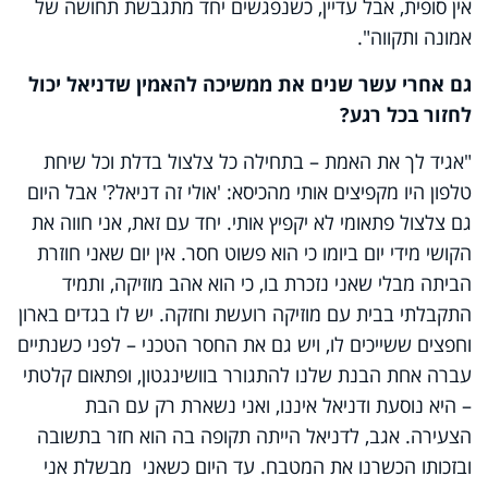
אין סופית, אבל עדיין, כשנפגשים יחד מתגבשת תחושה של
אמונה ותקווה".
גם אחרי עשר שנים את ממשיכה להאמין שדניאל יכול
לחזור בכל רגע?
"אגיד לך את האמת – בתחילה כל צלצול בדלת וכל שיחת
טלפון היו מקפיצים אותי מהכיסא: 'אולי זה דניאל?' אבל היום
גם צלצול פתאומי לא יקפיץ אותי. יחד עם זאת, אני חווה את
הקושי מידי יום ביומו כי הוא פשוט חסר. אין יום שאני חוזרת
הביתה מבלי שאני נזכרת בו, כי הוא אהב מוזיקה, ותמיד
התקבלתי בבית עם מוזיקה רועשת וחזקה. יש לו בגדים בארון
וחפצים ששייכים לו, ויש גם את החסר הטכני – לפני כשנתיים
עברה אחת הבנת שלנו להתגורר בוושינגטון, ופתאום קלטתי
– היא נוסעת ודניאל איננו, ואני נשארת רק עם הבת
הצעירה. אגב, לדניאל הייתה תקופה בה הוא חזר בתשובה
ובזכותו הכשרנו את המטבח. עד היום כשאני מבשלת אני