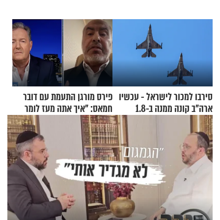
סירבו למכור לישראל - עכשיו
פירס מורגן התעמת עם דובר
ארה"ב קונה ממנה ב-1.8
חמאס: "איך אתה מעז לומר
מיליארד דולר
שלא ביצעתם פשעי מלחמה?!"