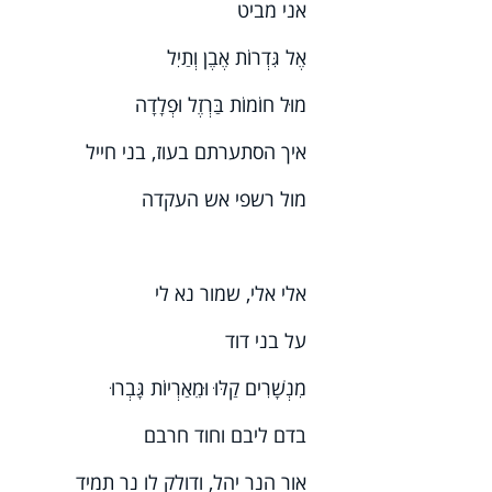
אני מביט
אֶל גִּדְרוֹת אֶבֶן וְתַיִל
מוּל חוֹמוֹת בַּרְזֶל וּפְלָדָה
איך הסתערתם בעוז, בני חייל
מול רשפי אש העקדה
אלי אלי, שמור נא לי
על בני דוד
מִנְשָׁרִים קַלּוּ וּמֵאַרְיוֹת גָּבְרוּ
בדם ליבם וחוד חרבם
אור הנר יהל, ודולק לו נר תמיד