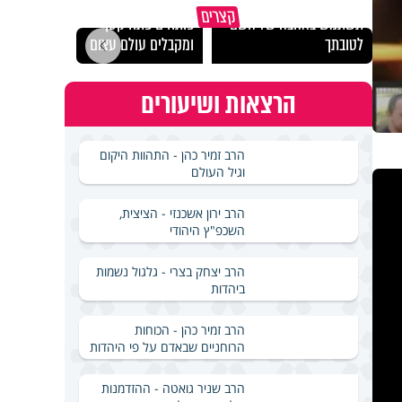
מכילי
קצרים
תשתמש באהבה של השם
פותחים פתח קטן -
במבחן
לטובתך
ומקבלים עולם עצום
ואלתר
הרצאות ושיעורים
הרב זמיר כהן - התהוות היקום
וגיל העולם
הרב ירון אשכנזי - הציצית,
השכפ"ץ היהודי
הרב יצחק בצרי - גלגול נשמות
ביהדות
הרב זמיר כהן - הכוחות
הרוחניים שבאדם על פי היהדות
הרב שניר גואטה - ההזדמנות