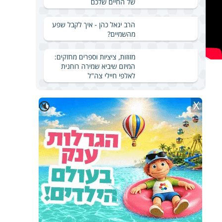
של החיים שלכם
הרב יגאל כהן - איך לקבל שפע
מהשמיים?
מזוזות, ציציות וספרים מחזקים:
המיזם שיביא שמירה רוחנית
לאלפי חיילי צה"ל
X
🔇