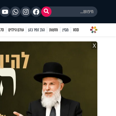
VOD
מגזין
חדשות
הרב זמיר כהן
עולם הילדים
70 שאלות
X