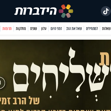
למתחילים
שאל את הרב
זמני היום
עלון
שופס
מחלקות
תרומות