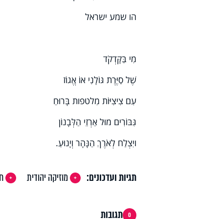
הו שמע ישראל
מִי בַּקָּדְקֹד
שֶׁל סַיֶּרֶת גּוֹלָנִי אוֹ אֱגוֹז
עִם צִיצִיּוֹת מִלטפות בָּרוּחַ
גִּבּוֹרִים מוּל אַרְזֵי הַלְּבָנוֹן
ויִצְלַח לְאֹרֶךְ הַנָּהָר וְיָנוּעַ.
תגיות ועדכונים:
מוזיקה יהודית
חר
תגובות
0