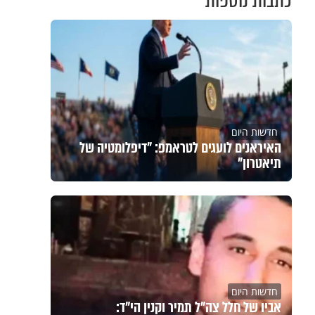
כתבות נוספות
חדשות היום
האיראנים לועגים לטראמפ: "דיפלומטיה של
תיאטרון"
חדשות היום
אביו של חלל צה"ל תמיר וקנין הי"ד: