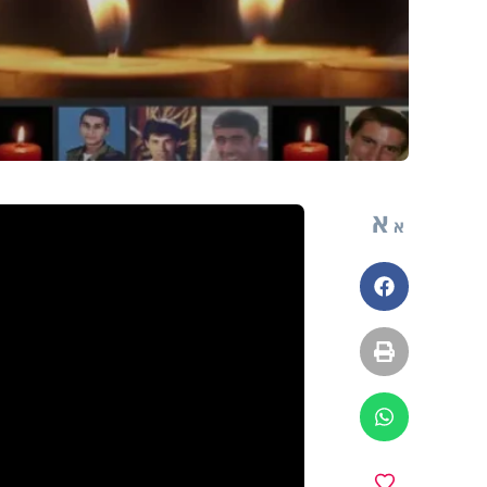
א
א
פייסבוק
הדפסה
ווטסאפ
מועדפים