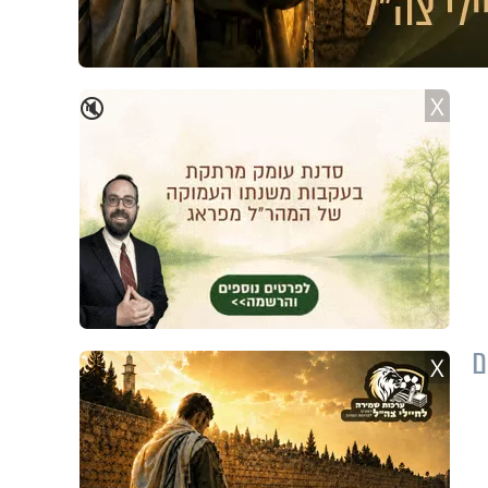
X
🔇
ושלים
X