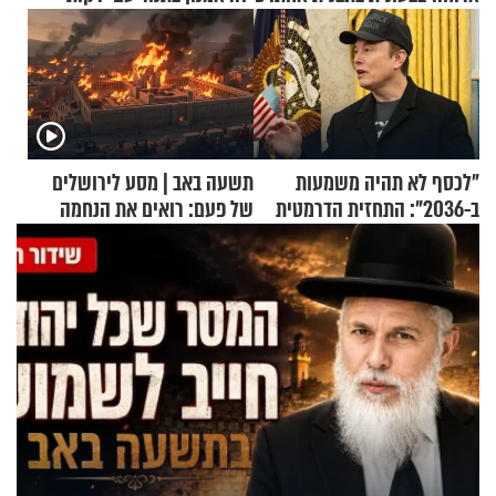
"לכסף לא תהיה משמעות
תשעה באב | מסע לירושלים
ב-2036": התחזית הדרמטית
של פעם: רואים את הנחמה
של אילון מאסק על עתיד
הכלכלה