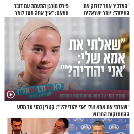
"המדביר אמר לזרוק את
פירס מורגן התעמת עם דובר
המיטה": יותר ישראלים
חמאס: "איך אתה מעז לומר
מדווחים על מכת פשפשי
שלא ביצעתם פשעי מלחמה?!"
המיטה
"שאלתי את אמא שלי 'אני יהודייה?'": קטרין נמני על מסע
ההתחזקות המרגש