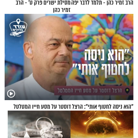
הרב זמיר כהן - תלמד לדבר יפה
מסילת ישרים פרק ט’ - הרב
זמיר כהן
"הוא ניסה לחטוף אותי": הרצל דוסטר על מסע חייו המטלטל