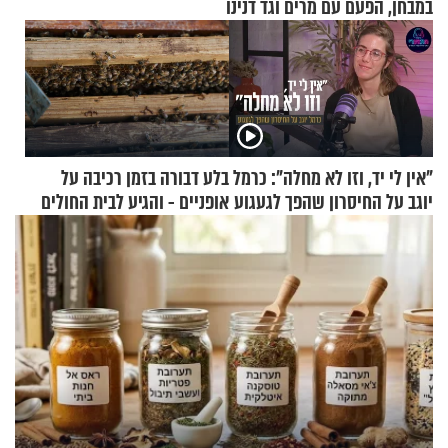
במבחן, הפעם עם מרים וגד דנינו
"אין לי יד, וזו לא מחלה": כרמל
בלע דבורה בזמן רכיבה על
יוגב על החיסרון שהפך לגעגוע
אופניים - והגיע לבית החולים
במצב מסכן חיים