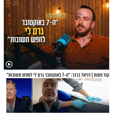
החרדית"
בבוקר בהנחת תפילין"
קוד פתוח | דניאל ברגר: "ה-7 באוקטובר גרם לי לחפש תשובות"