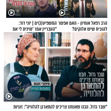
הרב רפאל אוחיון - האם אפשר
המשפיע(נ)ים | יוני דוד:
להוכיח שיש אלוקים?
"העבריין אמר 'שינית לי את
החיים מהקצה אל הקצה'"
"שבר גדול. הבנו שאנחנו צריכים להתארגן להלוויה": זוגיות