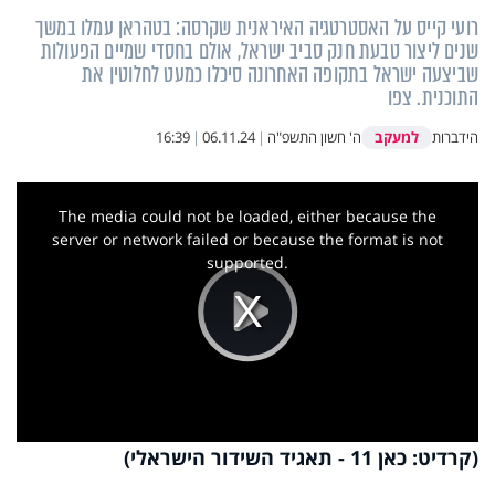
רועי קייס על האסטרטגיה האיראנית שקרסה: בטהראן עמלו במשך
שנים ליצור טבעת חנק סביב ישראל, אולם בחסדי שמיים הפעולות
שביצעה ישראל בתקופה האחרונה סיכלו כמעט לחלוטין את
התוכנית. צפו
למעקב
הידברות
ה' חשון התשפ"ה
|
06.11.24
|
16:39
This
is
a
The media could not be loaded, either because the
modal
window.
server or network failed or because the format is not
supported.
Play
Video
(קרדיט: כאן 11 - תאגיד השידור הישראלי)