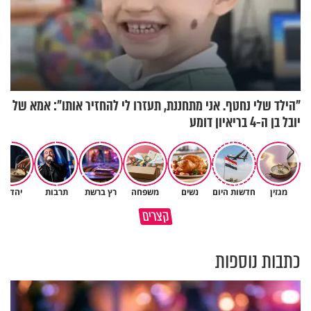
"הילד שלי נחטף. אני מתחננת, תעזרו לי להחזיר אותו": אמא של
יובל בן ה-4 בריאיון דומע
מגזין
חדשות היום
נשים
משפחה
רץ ברשת
תרבות
יהדות
מזמור כ׳ בתהילים - סגולה
במבט לאחור - האם התקופה
קצרים
להצלחה בתיאוריה
הקשה הייתה שווה?
כתבות נוספות