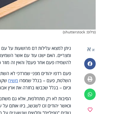
(צילום: shutterstock)
א
ניתן למצוא עלילות דם מרושעות על עם יש
א
ומצריים. האם ישנו עוד עם אשר השמיצו א
להשמידו פעם אחר פעם? והאין זה מוזר כ
פייסבוק
פעם רדפו יהודים מפני שמרדכי לא השתח
הדפסה
השלטת, פעם – בגלל שמסרו
משיח
שקר 
וכיום – בגלל שכבשו בחזרה את ארץ אבות
ווטסאפ
הסיבות לא רק מתחלפות, אלא גם משתנות:
וכאשר יהודים זכו לשגשג, ביזו אותם על 
מועדפים
נוודים "טפיליים" וחלשים שנשענים על ח