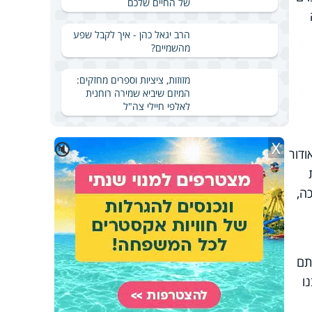
של החיים שלכם
הרב יגאל כהן - איך לקבל שפע
מהשמיים?
מזוזות, ציציות וספרים מחזקים:
המיזם שיביא שמירה רוחנית
לאלפי חיילי צה"ל
X
🔇
אודור
ה,
תם
ו