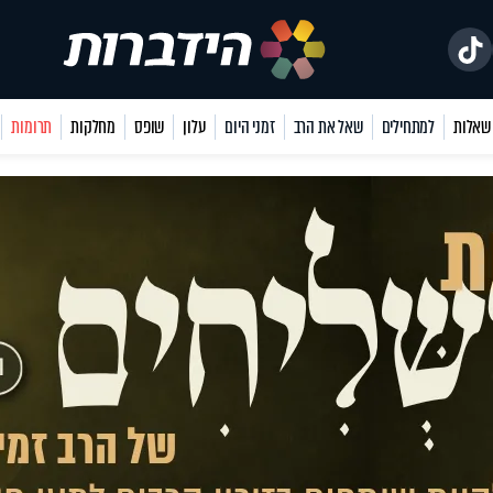
למתחילים
שאל את הרב
זמני היום
עלון
שופס
מחלקות
תרומות