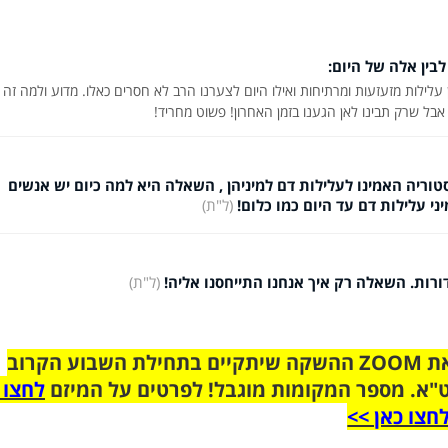
בין אלה של היום:
לילות מזעזעות ומרתיחות ואילו היום לצערנו הרב לא חסרים כאלו. מדוע ולמה זה 
ל שרק תבינו לאן הגענו בזמן האחרון! פשוט מחריד!
וריה האמינו לעלילות דם למיניהן , השאלה היא למה כיום יש אנשים
י עלילות דם עד היום כמו כלום!
(ל"ת)
רות. השאלה רק איך אנחנו התייחסנו אליה!
(ל"ת)
הצטרפו לקבוצת הוואטסאפ לקראת ZOOM ההשקה שיתקיים בתחילת השבוע הקרוב
"א. מספר המקומות מוגבל! לפרטים על המיזם
לחצו 
חצו כאן >>