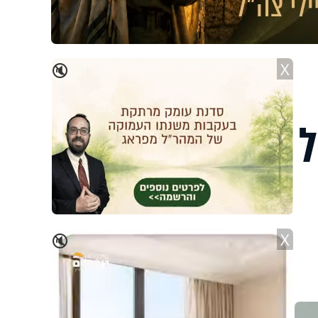
X
🔇
ל
X
🔇