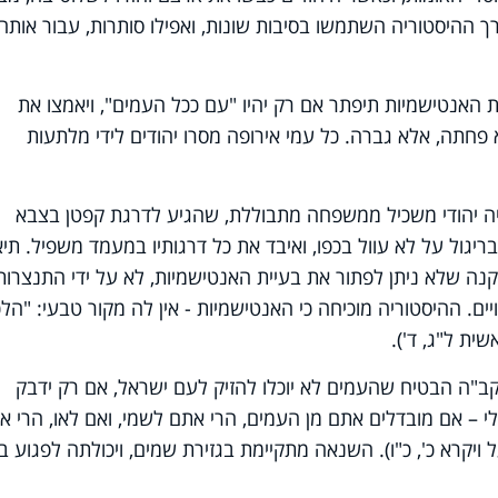
 ההיסטוריה השתמשו בסיבות שונות, ואפילו סותרות, עבור אותה
-19 האמינו כי בעיית האנטישמיות תיפתר אם רק יהיו "עם ככל העמים", ויאמצו את
 פחתה, אלא גברה. כל עמי אירופה מסרו יהודים לידי מלתעות
יה יהודי משכיל ממשפחה מתבוללת, שהגיע לדרגת קפטן בצבא
מניינם הואשם בריגול על לא עוול בכפו, ואיבד את כל דרגותיו במעמד משפיל. תי
ה שלא ניתן לפתור את בעיית האנטישמיות, לא על ידי התנצרות
יים. ההיסטוריה מוכיחה כי האנטישמיות - אין לה מקור טבעי: "הלכ
ית ל"ג, ד').
הקב"ה הבטיח שהעמים לא יוכלו להזיק לעם ישראל, אם רק ידבק
לי – אם מובדלים אתם מן העמים, הרי אתם לשמי, ואם לאו, הרי א
ויקרא כ', כ"ו). השנאה מתקיימת בגזירת שמים, ויכולתה לפגוע בנ