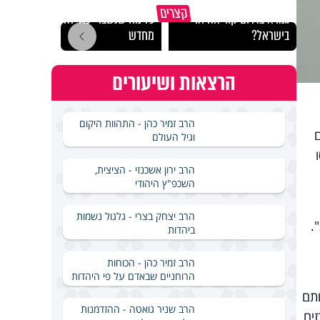
באיזה ארץ לומדים יותר
קצרים
גמרא בדרום קוריאה או
כל מה שנשבר יכול להיבנות
האם מ
בישראל?
מחדש
בשבת
הרצאות ושיעורים
הרב זמיר כהן - התהוות היקום
וגיל העולם
הרב ירון אשכנזי - הציצית,
השכפ"ץ היהודי
הרב יצחק בצרי - גלגול נשמות
.
ביהדות
הרב זמיר כהן - הכוחות
הרוחניים שבאדם על פי היהדות
ותם
הרב שניר גואטה - ההזדמנות
ים