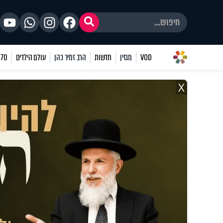
VOD
מגזין
חדשות
הרב זמיר כהן
עולם הילדים
70 שאלות
X