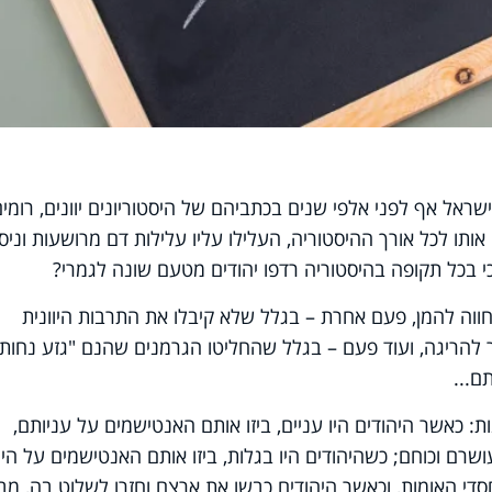
ראל אף לפני אלפי שנים בכתביהם של היסטוריונים יוונים, רומים
ותו לכל אורך ההיסטוריה, העלילו עליו עלילות דם מרושעות וניסו
י בכל תקופה בהיסטוריה רדפו יהודים מטעם שונה לגמרי?
ווה להמן, פעם אחרת – בגלל שלא קיבלו את התרבות היוונית
להריגה, ועוד פעם – בגלל שהחליטו הגרמנים שהנם "גזע נחות"
ם...
 כאשר היהודים היו עניים, ביזו אותם האנטישמים על עניותם,
עושרם וכוחם; כשהיהודים היו בגלות, ביזו אותם האנטישמים על הי
סדי האומות, וכאשר היהודים כבשו את ארצם וחזרו לשלוט בה, מבז