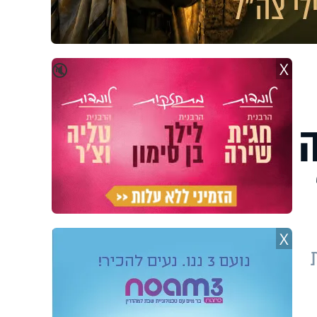
X
🔇
ה
X