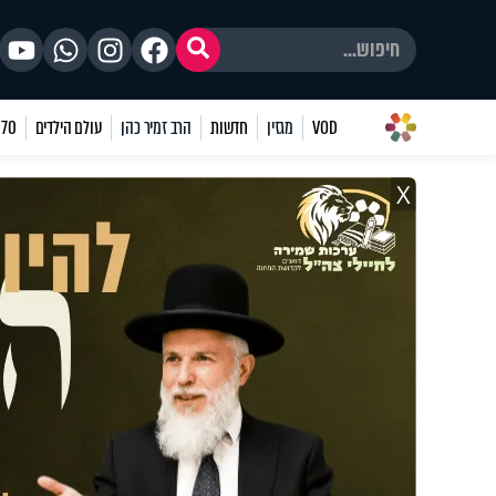
VOD
מגזין
חדשות
הרב זמיר כהן
עולם הילדים
70 שאלות
X