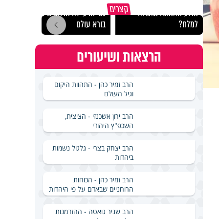
קצרים
מדוע האמונה נמשלה
גם ׳הרע׳ זה הרחמים של
האם מ
למלח?
בורא עולם
בשבת
הרצאות ושיעורים
הרב זמיר כהן - התהוות היקום
וגיל העולם
הרב ירון אשכנזי - הציצית,
השכפ"ץ היהודי
הרב יצחק בצרי - גלגול נשמות
ביהדות
הרב זמיר כהן - הכוחות
הרוחניים שבאדם על פי היהדות
הרב שניר גואטה - ההזדמנות