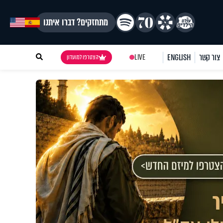
מתחזקים? דברו איתנו
צור קשר
ENGLISH
LIVE
הצטרפו למועדון