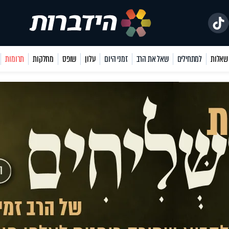
למתחילים
שאל את הרב
זמני היום
עלון
שופס
מחלקות
תרומות