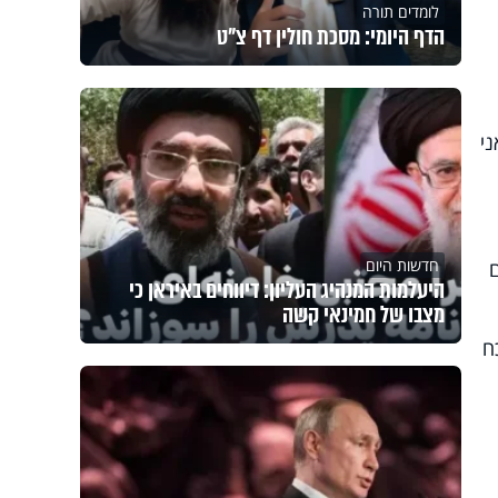
לומדים תורה
הדף היומי: מסכת חולין דף צ"ט
י
חדשות היום
היעלמות המנהיג העליון: דיווחים באיראן כי
מצבו של חמינאי קשה
ח