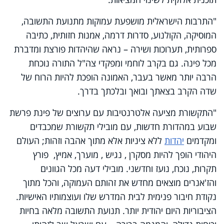
"התרבות הישראלית מושפעת עמוקות מתנועת התשובה,
המוסיקה, הקולנוע, סדרות דרמה, אמנות חזותית, כתיבה
ספרותית, תערוכות ושירה – נראה שהיהדות פורצת ומדברת
מכל פינה. גם בקרב לוחמי ומפקדי צה"ל התורה נוכחת
הרבה יותר מאשר בעבר, האמונה הופכת להיות הרוח של
שדה הקרב בצאתך ובואך ובלכתך בדרך.
"התקשורת מציעה אלטרנטיבות עם ערוצים של פינת פרשת
שבוע במהדורת חדשות, עם מובילי תקשורת שמכבדים
ומקדמים
יהדות
ללא ציניות אלא מתוך אהבה וזהות
;
העולם
היהודי הופך להיות מסקרן , נגיש , מוערך, אמיץ, פורץ
תקרות, נוכח, נועז וחדשני. מובילי דעה מכל הגוונים
והז'אנרים מוצאים מחדש את זהותם העמוקה, והכל מתוך
נקודת חיבור פנימית לבית המדרש שלו ועוצמותיו האישיות.
הציבוריות היום יהודית יותר. תנועת התשובה מלאה בחיות