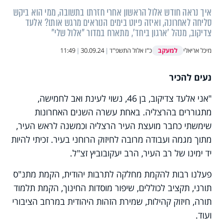
איך נראה חודש אלול הראשון אחרי חזרתו בתשובה, ממי הוא ביקש
סליחה לאחרונה, ואיזה פיוט בימים הנוראים מרגש אותו? אלעד
צדיקוב, מנהל 'ארגון ביחד', מתארח במדור "אלול שלי"
למעקב
מיכל אריאלי
כ"ז אלול התשפ"ד
|
30.09.24
|
11:49
נעים להכיר
"אני אלעד צדיקוב, בן 46, נשוי לעינת ואב לחמישה,
מתגוררים בהרצליה. באחת עשרה השנים האחרונות
שימשתי כחבר מועצת העיר הרצליה וכמשנה לראש העיר,
מתוך מגמה ועבודה מרובה לחיזוק הרוחני בעיר. זכיתי להיות
יד ימינו של רב העיר, הרב יעקובוביץ זצ"ל.
פעלנו רבות להקמת מחלקה לתרבות יהודית, הקמת מתנ"ס
תורני, תקציב לכוללים, שיפור מוסדות החינוך, הקמת תלמוד
תורה, חיזוק קהילות, שמירת הזהות היהודית במרחב הציבורי
ועוד.