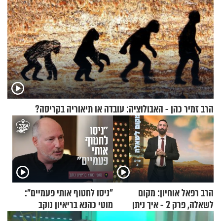
הרב זמיר כהן - האבולוציה: עובדה או תיאוריה בקריסה?
הרב רפאל אוחיון: מקום
"ניסו לחטוף אותי פעמיים":
לשאלה, פרק 2 - איך ניתן
מוטי כהנא בריאיון נוקב
להוכיח שהתורה משמיים?