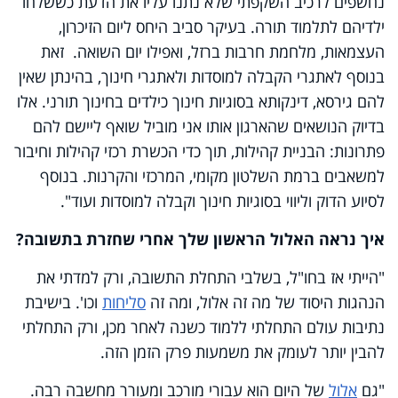
נחשפים לרכיב השקפתי שלא נתנו עליו את הדעת כששלחו
ילדיהם לתלמוד תורה. בעיקר סביב היחס ליום הזיכרון,
העצמאות, מלחמת חרבות ברזל, ואפילו יום השואה. זאת
בנוסף לאתגרי הקבלה למוסדות ולאתגרי חינוך, בהינתן שאין
להם גירסא, דינקותא בסוגיות חינוך כילדים בחינוך תורני. אלו
בדיוק הנושאים שהארגון אותו אני מוביל שואף ליישם להם
פתרונות: הבניית קהילות, תוך כדי הכשרת רכזי קהילות וחיבור
למשאבים ברמת השלטון מקומי, המרכזי והקרנות. בנוסף
לסיוע הדוק וליווי בסוגיות חינוך וקבלה למוסדות ועוד".
איך נראה האלול הראשון שלך אחרי שחזרת בתשובה?
"הייתי אז בחו"ל, בשלבי התחלת התשובה, ורק למדתי את
הנהגות היסוד של מה זה אלול, ומה זה
סליחות
וכו'. בישיבת
נתיבות עולם התחלתי ללמוד כשנה לאחר מכן, ורק התחלתי
להבין יותר לעומק את משמעות פרק הזמן הזה.
"גם
אלול
של היום הוא עבורי מורכב ומעורר מחשבה רבה.