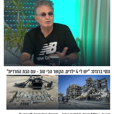
ננסי ברנדס: "יש לי 4 ילדים. הקשר הכי טוב - עם הבת החרדית"