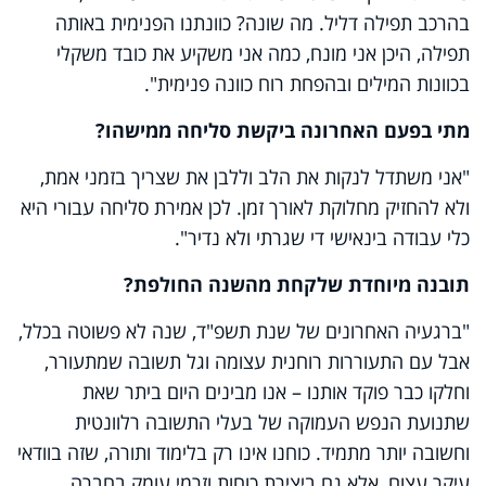
בהרכב תפילה דליל. מה שונה? כוונתנו הפנימית באותה
תפילה, היכן אני מונח, כמה אני משקיע את כובד משקלי
בכוונות המילים ובהפחת רוח כוונה פנימית".
מתי בפעם האחרונה ביקשת סליחה ממישהו?
"אני משתדל לנקות את הלב וללבן את שצריך בזמני אמת,
ולא להחזיק מחלוקת לאורך זמן. לכן אמירת סליחה עבורי היא
כלי עבודה בינאישי די שגרתי ולא נדיר".
תובנה מיוחדת שלקחת מהשנה החולפת?
"ברגעיה האחרונים של שנת תשפ"ד, שנה לא פשוטה בכלל,
אבל עם התעוררות רוחנית עצומה וגל תשובה שמתעורר,
וחלקו כבר פוקד אותנו – אנו מבינים היום ביתר שאת
שתנועת הנפש העמוקה של בעלי התשובה רלוונטית
וחשובה יותר מתמיד. כוחנו אינו רק בלימוד ותורה, שזה בוודאי
עיקר עצום, אלא גם ביצירת כוחות וזרמי עומק בחברה