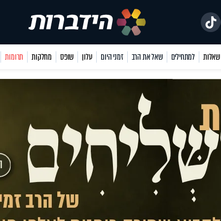
למתחילים
שאל את הרב
זמני היום
עלון
שופס
מחלקות
תרומות