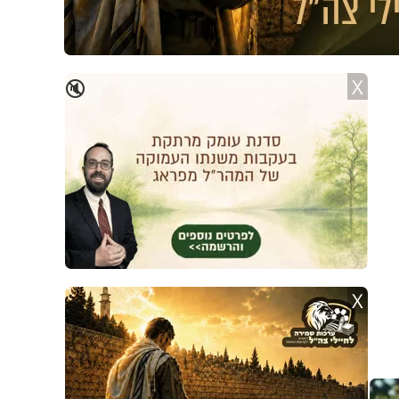
X
🔇
X