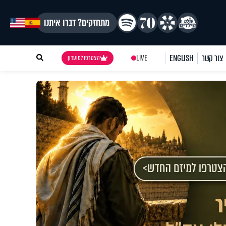
מתחזקים? דברו איתנו
צור קשר
ENGLISH
LIVE
הצטרפו למועדון