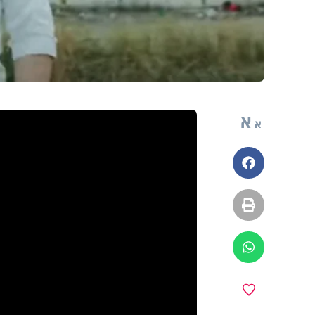
א
א
פייסבוק
הדפסה
ווטסאפ
מועדפים