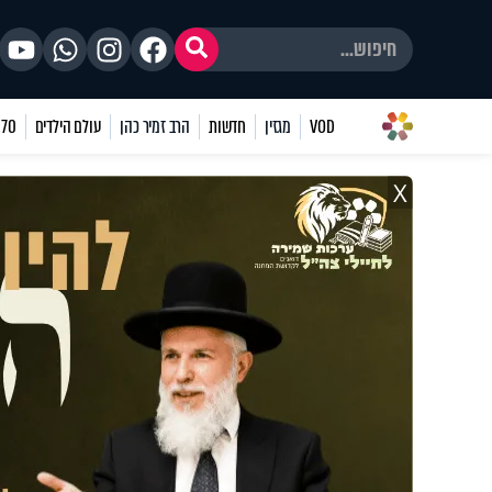
VOD
מגזין
חדשות
הרב זמיר כהן
עולם הילדים
70 שאלות
X