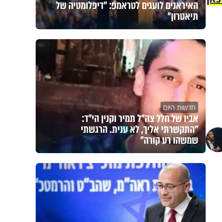
האיראנים לועגים לטראמפ: "דיפלומטיה של
תיאטרון"
חדשות היום
אביו של חלל צה"ל תמיר וקנין הי"ד:
"התקשרתי אליך, לא ענית. הרגשתי
שמשהו רע קורה"