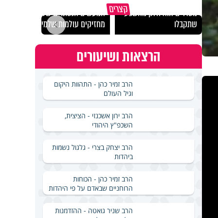
גם השולחן שבת שאתם
קצרים
מסדרים הוא חלק מהשפע
המעשים הנסתרים שלנו
האם מ
שתקבלו
מחזיקים עולמות שלמים
בשבת
הרצאות ושיעורים
הרב זמיר כהן - התהוות היקום
וגיל העולם
הרב ירון אשכנזי - הציצית,
השכפ"ץ היהודי
הרב יצחק בצרי - גלגול נשמות
ביהדות
הרב זמיר כהן - הכוחות
הרוחניים שבאדם על פי היהדות
הרב שניר גואטה - ההזדמנות