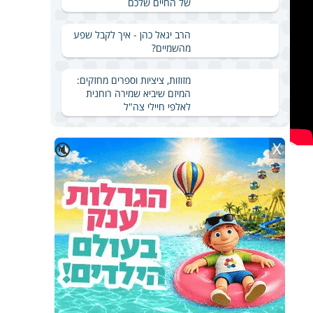
של החיים שלכם
הרב יגאל כהן - איך לקבל שפע
מהשמיים?
מזוזות, ציציות וספרים מחזקים:
המיזם שיביא שמירה רוחנית
לאלפי חיילי צה"ל
X
🔇