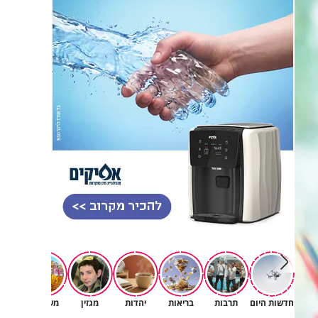
חדשות היום
תרבות
בריאות
יהדות
מגזין
משפחה
רץ ב