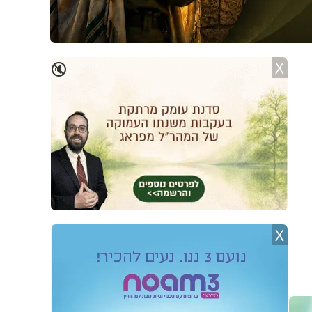
X
🔇
X