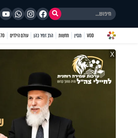
VOD
מגזין
חדשות
הרב זמיר כהן
עולם הילדים
70 שאלות
X