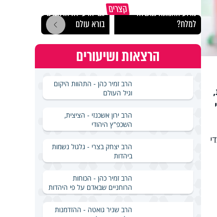
קצרים
מדוע האמונה נמשלה
גם ׳הרע׳ זה הרחמים של
האם מ
למלח?
בורא עולם
בשבת
הרצאות ושיעורים
הרב זמיר כהן - התהוות היקום
,
וגיל העולם
הרב ירון אשכנזי - הציצית,
השכפ"ץ היהודי
י
הרב יצחק בצרי - גלגול נשמות
ביהדות
הרב זמיר כהן - הכוחות
הרוחניים שבאדם על פי היהדות
הרב שניר גואטה - ההזדמנות