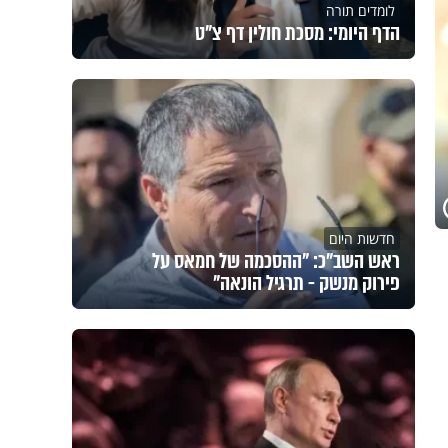
לומדים תורה
הדף היומי: מסכת חולין דף צ"ט
חדשות היום
ראש השב"כ: "ההסכמה של חמאס על
פירוק מנשק - תרגיל הונאה"