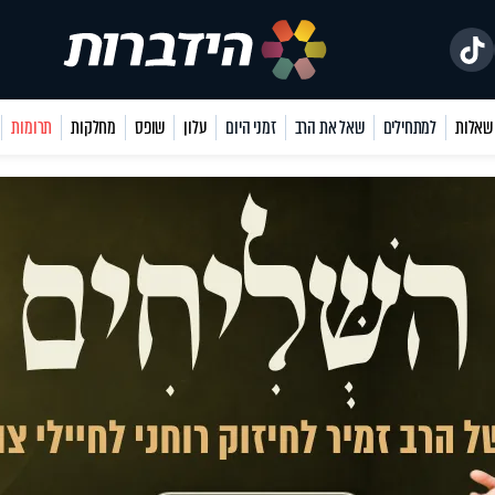
למתחילים
שאל את הרב
זמני היום
עלון
שופס
מחלקות
תרומות