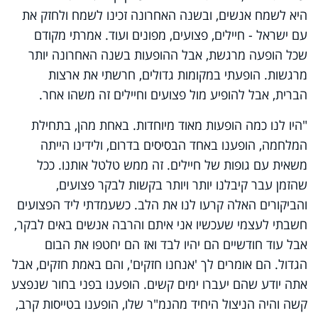
היא לשמח אנשים, ובשנה האחרונה זכינו לשמח ולחזק את
עם ישראל - חיילים, פצועים, מפונים ועוד. אמרתי מקודם
שכל הופעה מרגשת, אבל ההופעות בשנה האחרונה יותר
מרגשות. הופעתי במקומות גדולים, חרשתי את ארצות
הברית, אבל להופיע מול פצועים וחיילים זה משהו אחר.
"היו לנו כמה הופעות מאוד מיוחדות. באחת מהן, בתחילת
המלחמה, הופענו באחד הבסיסים בדרום, ולידינו הייתה
משאית עם גופות של חיילים. זה ממש טלטל אותנו. ככל
שהזמן עבר קיבלנו יותר ויותר בקשות לבקר פצועים,
והביקורים האלה קרעו לנו את הלב. כשעמדתי ליד הפצועים
חשבתי לעצמי שעכשיו אני איתם והרבה אנשים באים לבקר,
אבל עוד חודשיים הם יהיו לבד ואז הם יחטפו את הבום
הגדול. הם אומרים לך 'אנחנו חזקים', והם באמת חזקים, אבל
אתה יודע שהם יעברו ימים קשים. הופענו בפני בחור שנפצע
קשה והיה הניצול היחיד מהנמ"ר שלו, הופענו בטייסות קרב,