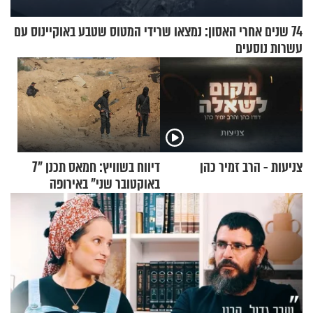
74 שנים אחרי האסון: נמצאו שרידי המטוס שטבע באוקיינוס עם
עשרות נוסעים
צניעות - הרב זמיר כהן
דיווח בשוויץ: חמאס תכנן "7
באוקטובר שני" באירופה