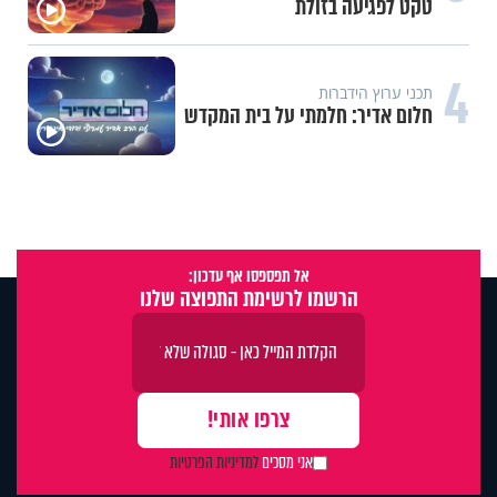
אמנון בתנור עם ירקות
וידיאו מגזין
4
המשפיע(נ)ים | יוני דוד: "העבריין
אמר 'שינית לי את החיים מהקצה
אל הקצה'"
אל תפספסו אף עדכון:
הרשמו לרשימת התפוצה שלנו
אני מסכים
למדיניות הפרטיות