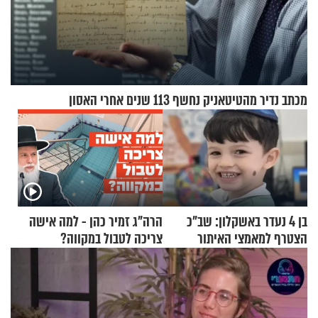
מכתב נדיר מהטיטאניק נחשף 113 שנים אחרי האסון
בן 4 נעדר באשקלון: שב"כ
הרה"ג זמיר כהן - למה אישה
הצטרף למאמצי האיתור
צריכה לטבול במקווה?