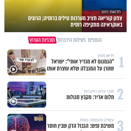
חדשות היום
צפון קוריאה תציב מערכות טילים ברוסיה; הרוגים
באוקראינה מתקיפה רוסית
הנצפים
פעילות הידברות
תוכניות הערוץ
1
וידיאו מגזין
קוד פתוח | דניאל ברגר: "ה-7
באוקטובר גרם לי לחפש תשובות"
תכני הידברות
2
מזוזות, ציציות וספרים מחזקים:
המיזם שיביא שמירה רוחנית לאלפי
חיילי צה"ל
3
מתכוני דגים
ארוחה צבעונית בתבנית אחת: פילה