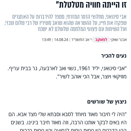
זו הייתה חוויה מטלטלת"
אבי סינואני, מחלוצי הזמר המזרחי, מספר להידברות על האתגרים
שפקדו את חייו, על ההשראה שהוא שואב משיריו של רבי שלום שבזי,
ועל השיחות עם פצועי המלחמה שלעולם לא ישכח
למעקב
אבנר שאקי
י' אב התשפ"ד
|
14.08.24
|
13:49
נעים להכיר
"אבי סינואני, יליד 1961, נשוי ואב לארבעה, גר בבית עריף.
מוזיקאי ויוצר, אבל הכי אוהב לשיר".
ניצוץ של שורשים
"היה לי חיבור מאוד מיוחד לסבא וסבתא שלי מצד אבא. הם
היו באים לבקר אותנו הרבה, וזה מאוד חיבר בינינו. בשנים
ההן הדרכים היו פחות נוחות לנסיעה והיו פחות רכבים