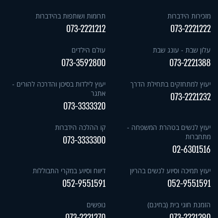
מזכירות הידברות
תרומות ושותפות בהידברות
073-2221212
073-2221222
עלון שבת - עונג שבת
עולם הילדים
073-3592800
073-2221388
יעוץ למתחזקים בתחילת הדרך
יעוץ לילדות בסיכון והדרכה להורים -
אתגר
073-2221232
073-3333320
יעוץ לנשים בטהרת המשפחה -
קו ההלכה הידברות
מתחברות
073-3333300
02-6301516
יעוץ תמיכה וסיוע לנשים בהריון
דיווח וסיוע במקרי התבוללות
052-9551591
052-9551591
הזמנת חוגי בית (בחינם)
נופשים