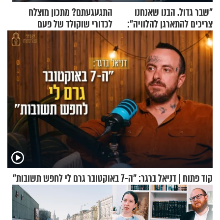
"שבר גדול. הבנו שאנחנו
התגעגעתם? מתכון מוצלח
צריכים להתארגן להלוויה":
לכדורי שוקולד של פעם
זוגיות במבחן, הפעם עם מרים
וגד דנינו
קוד פתוח | דניאל ברגר: "ה-7 באוקטובר גרם לי לחפש תשובות"