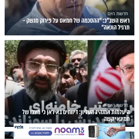
חדשות היום
ראש השב"כ: "ההסכמה של חמאס על פירוק מנשק -
תרגיל הונאה"
חדשות היום
היעלמות המנהיג העליון: דיווחים באיראן כי מצבו של
חמינאי קשה
X