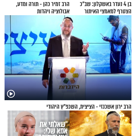
בן 4 נעדר באשקלון: שב"כ
הרב זמיר כהן - תורה ומדע,
הצטרף למאמצי האיתור
אבולוציה ויהדות
הרב ירון אשכנזי - הציצית, השכפ"ץ היהודי