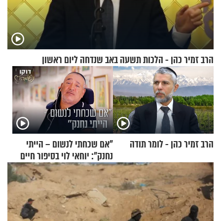
הרב זמיר כהן - הלכות תשעה באב שנדחה ליום ראשון
הרב זמיר כהן - לומר תודה
"אם שכחתי לנשום – הייתי
נחנק": יוחאי לוי בסיפור חיים
מעורר השראה