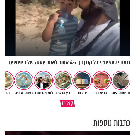
בחסדי שמיים: יובל קוגן בן ה-4 אותר לאחר יממה של חיפושים
חדשות היום
בריאות
יהדות
רץ ברשת
לומדים תורה
דעות וטורים
תרבות
גם ׳הרע׳ זה הרחמים של בורא
קצרים
מדוע האמונה נמשלה למלח?
עולם
כתבות נוספות