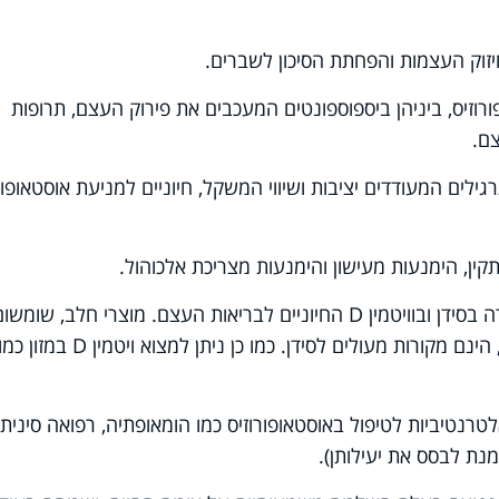
יזוק העצמות והפחתת הסיכון לשברים
.
רוזיס, ביניהן ביספוספונטים המעכבים את פירוק העצם, תרופות
צם.
ילים המעודדים יציבות ושיווי המשקל, חיוניים למניעת אוסטאופור
ן, הימנעות מעישון והימנעות מצריכת אלכוהול
.
בסידן ובוויטמין
D
החיוניים לבריאות העצם. מוצרי חלב, שומשום
הינם מקורות מעולים לסידן. כמו כן ניתן למצוא ויטמין
D
במזון כמו
טרנטיביות לטיפול באוסטאופורוזיס כמו הומאופתיה, רפואה סינית
נת לבסס את יעילותן).