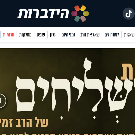
למתחילים
שאל את הרב
זמני היום
עלון
שופס
מחלקות
תרומות