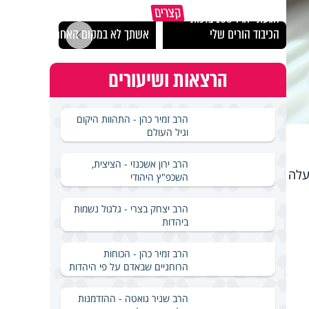
קצרים
הגעתי לגיל 108 בזכות
נבחר
הכיבוד הורים שלי
אשתך לא במקום האחרון
ישרא
הרצאות ושיעורים
הרב זמיר כהן - התהוות היקום
וגיל העולם
הרב ירון אשכנזי - הציצית,
עלה
השכפ"ץ היהודי
הרב יצחק בצרי - גלגול נשמות
ביהדות
הרב זמיר כהן - הכוחות
הרוחניים שבאדם על פי היהדות
הרב שניר גואטה - ההזדמנות