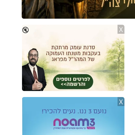
X
🔇
X