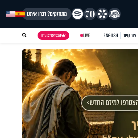
מתחזקים? דברו איתנו
צור קשר
ENGLISH
LIVE
הצטרפו למועדון