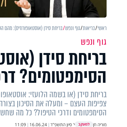
ראשי
בריאות
גוף ונפש
בריחת סידן (אוסטאופורוזיס): מהם הס
גוף ונפש
בריחת סידן (אוסט
הסימפטומים? דרכי
בריחת סידן (או בשמה הלועזי: אוסטאופור
צפיפות העצם – ומעלה את הסיכון בצורה
הסימפטומים ודרכי הטיפול? כל מה שחש
מוריה חן
י' סיון התשפ"ד
|
16.06.24
|
11:09
למעקב