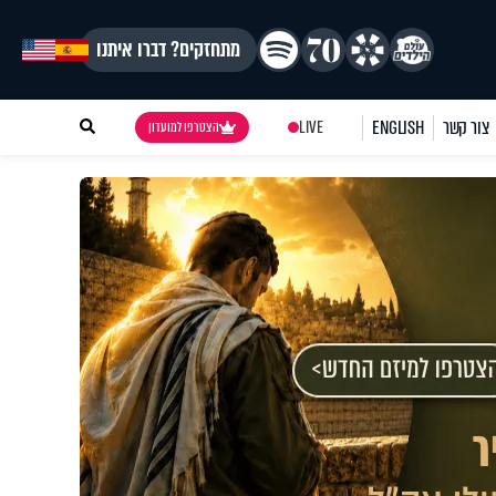
מתחזקים? דברו איתנו
צור קשר
ENGLISH
LIVE
הצטרפו למועדון