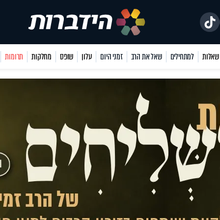
למתחילים
שאל את הרב
זמני היום
עלון
שופס
מחלקות
תרומות