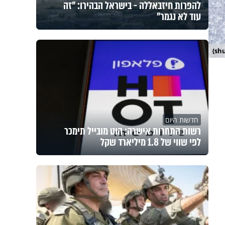
להפרות חיזבאללה - בישראל הבהירו: "זה
עוד לא נגמר"
חדשות היום
רשות התחרות אישרה: הוט מובייל תימכר
לפי שווי של 1.8 מיליארד שקל