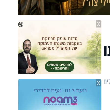
X
🔇
ו
ים
X