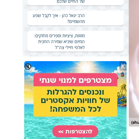
של החיים שלכם
הרב יגאל כהן - איך לקבל שפע
מהשמיים?
מזוזות, ציציות וספרים מחזקים:
המיזם שיביא שמירה רוחנית
לאלפי חיילי צה"ל
X
🔇