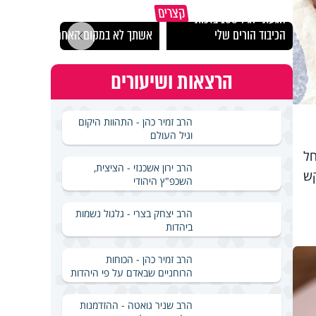
קצרים
הגעתי לגיל 108 בזכות
נבחר
הכיבוד הורים שלי
אשתך לא במקום האחרון
ישרא
הרצאות ושיעורים
הרב זמיר כהן - התהוות היקום
וגיל העולם
 החל
הרב ירון אשכנזי - הציצית,
קש
השכפ"ץ היהודי
הרב יצחק בצרי - גלגול נשמות
ביהדות
הרב זמיר כהן - הכוחות
הרוחניים שבאדם על פי היהדות
הרב שניר גואטה - ההזדמנות