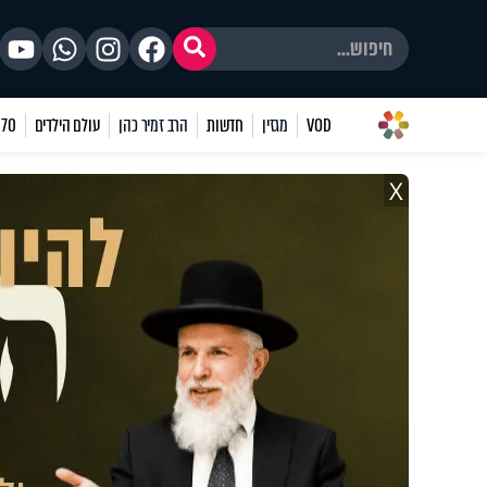
VOD
מגזין
חדשות
הרב זמיר כהן
עולם הילדים
70 שאלות
X