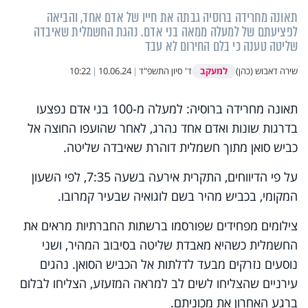
תאונה מחרידה ברוסיה גבתה את חייו של אדם אחד, והביאה
לפציעתם של למעלה ממאה בני אדם. נהגת החשמלית שאיבדה
שליטה טענה כי בלם החירום לא עבד
למעקב
שירה דאבוש (כהן)
ד' סיון התשפ"ד
|
10.06.24
|
10:22
תאונה מחרידה ברוסיה: למעלה מ-100 בני אדם נפצעו
בדרגות שונות ואדם אחד נהרג, לאחר שהועפו החוצה אל
כביש סואן מתוך חשמלית דוהרת שאיבדה שליטה.
על פי הדיווחים, התקרית אירעה בשעה 7:35, לפי השעון
המקומי, בכביש מהיר בשם לוגואיה שבעיר קמרובו.
צילומים מפחידים שפורסמו ברשתות החברתיות מראים את
החשמלית כשהיא מאבדת שליטה בסיבוב המהיר, ושני
נוסעים נזרקים מבעד לדלתות אל הכביש הסואן. נהגים
עירניים שהצליחו לשים לב למראה המזעזע, הצליחו לבלום
ברגע האחרון את מכוניתם.