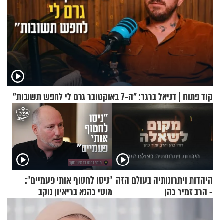
קוד פתוח | דניאל ברגר: "ה-7 באוקטובר גרם לי לחפש תשובות"
היהדות ויתרונותיה בעולם הזה
"ניסו לחטוף אותי פעמיים":
- הרב זמיר כהן
מוטי כהנא בריאיון נוקב