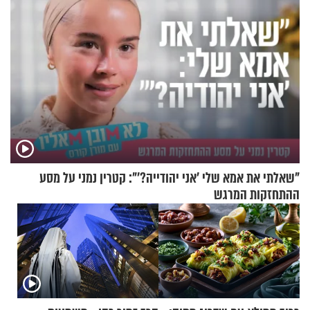
"שאלתי את אמא שלי 'אני יהודייה?'": קטרין נמני על מסע
ההתחזקות המרגש