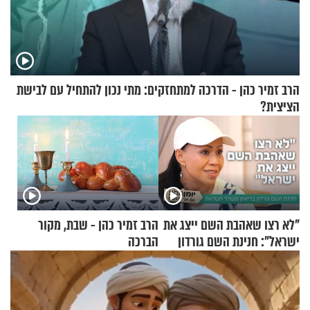
הרב זמיר כהן - הדרכה למתחזקים: מתי נכון להתחיל עם לבישת
הציצית?
"לא רצו שאהבת השם ייצג את
הרב זמיר כהן - שבת, מקור
ישראל": חנינת השם גורדון
הברכה
בריאיון מעורר השראה