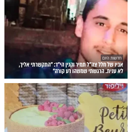
חדשות היום
אביו של חלל צה"ל תמיר וקנין הי"ד: "התקשרתי אליך,
לא ענית. הרגשתי שמשהו רע קורה"