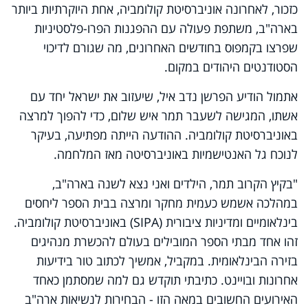
כזכור, לאחרונה אוניברסיטת קולומביה, אחת היוקרתיות ביותר
בארה"ב, משתפת פעולה עם ההפגנות הפרו-פלסטיניות
שפרצו בקמפוס בחודשים האחרונים, מה שגורם לדיכוי
הסטודנטים היהודים במקום.
אתמול הודיע הפרשן נדב איל, שיעזוב את ישראל יחד עם
אשתו, המגישה לשעבר תמר איש שלום, כדי להפוך למרצה
באוניברסיטת קולומביה. ההודעה הייתה מפתיעה, בעיקר
לנוכח גל האנטישמיות באוניברסיטה מאז המלחמה.
"בקיץ הקרוב תמר, הילדים ואני נצא לשנה בארה"ב,
במהלכה אשמש כעמית מחקר ומרצה בבית הספר ליחסים
בינלאומיים ומדיניות ציבורית (SIPA) באוניברסיטת קולומביה.
זהו אחד מבתי הספר המובילים בעולם להכשרת מנהיגים
בזירה הבינלאומית. במקביל, אמשיך לכתוב טור בידיעות
אחרונות ובויינט. כתיבתי תוקדש גם למה שמסתמן כאחד
האירועים החשובים במאה הזו - הבחירות לנשיאות ארה"ב