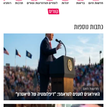
חדשות היום
בריאות
יהדות
לומדים תורה
דעות וטורים
תרבות
רוחניות ו
ההורים שלך הם כל הברכה שלך
קצרים
בחיים
הרוח שמחזירה אותנו לחיים
כתבות נוספות
חדשות היום
האיראנים לועגים לטראמפ: "דיפלומטיה של תיאטרון"