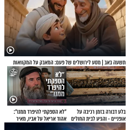
תשעה באב | מסע לירושלים של פעם: המאבק על המקוואות
בלע דבורה בזמן רכיבה על
"לא הספקתי להיפרד ממנו":
אופניים - והגיע לבית החולים
אהוד אריאל על אביו, מאיר
במצב מסכן חיים
אריאל ז"ל