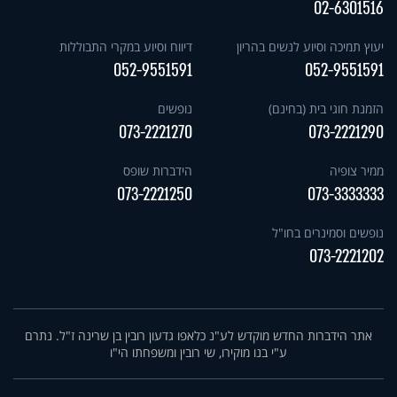
02-6301516
יעוץ תמיכה וסיוע לנשים בהריון
דיווח וסיוע במקרי התבוללות
052-9551591
052-9551591
הזמנת חוגי בית (בחינם)
נופשים
073-2221270
073-2221290
ממיר צופיה
הידברות שופס
073-2221250
073-3333333
נופשים וסמינרים בחו"ל
073-2221202
אתר הידברות החדש מוקדש לע"נ כלאפו גדעון רובין בן שרינה ז"ל. נתרם
ע"י בנו מוקירו, שי רובין ומשפחתו הי"ו