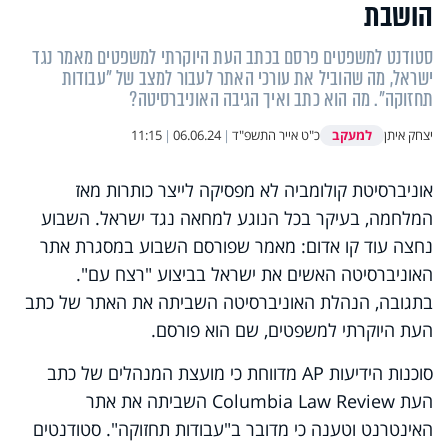
הושבת
סטודנט למשפטים פרסם בכתב העת היוקרתי למשפטים מאמר נגד
ישראל, מה שהוביל את עורכי האתר לעבור למצב של "עבודות
תחזוקה". מה הוא כתב ואיך הגיבה האוניברסיטה?
למעקב
יצחק איתן
כ"ט אייר התשפ"ד
|
06.06.24
|
11:15
אוניברסיטת קולומביה לא מפסיקה לייצר כותרות מאז
המלחמה, בעיקר בכל הנוגע למחאה נגד ישראל. השבוע
נחצה עוד קו אדום: מאמר שפורסם השבוע במסגרת אתר
האוניברסיטה האשים את ישראל בביצוע "רצח עם".
בתגובה, הנהלת האוניברסיטה השביתה את האתר של כתב
העת היוקרתי למשפטים, שם הוא פורסם.
סוכנות הידיעות AP מדווחת כי מועצת המנהלים של כתב
העת Columbia Law Review השביתה את אתר
האינטרנט וטענה כי מדובר ב"עבודות תחזוקה". סטודנטים