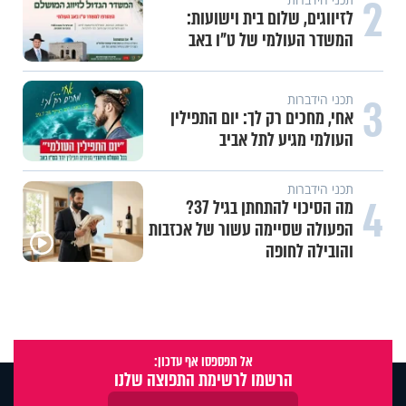
2
תכני ערוץ הידברות
חלום אדיר: מקבץ סגולות
3
עשייה והעצמה נשית
משיבת נפש: הגבול הדק שבין חוסר
טקט לפגיעה בזולת
4
תכני ערוץ הידברות
חלום אדיר: חלמתי על בית המקדש
אל תפספסו אף עדכון:
הרשמו לרשימת התפוצה שלנו