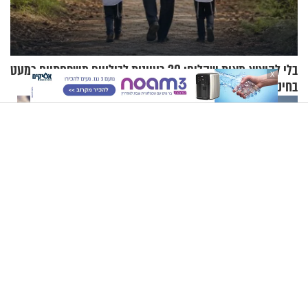
בלי להוציא מאות שקלים: 20 רעיונות לבילויים משפחתיים כמעט
X
בחינם
הטיפוס הפך לאסון: 5 נהרגו
הרב אייל אונגר - הוכחות
בסופת שלגים קטלנית באלברוס
למציאות הבורא