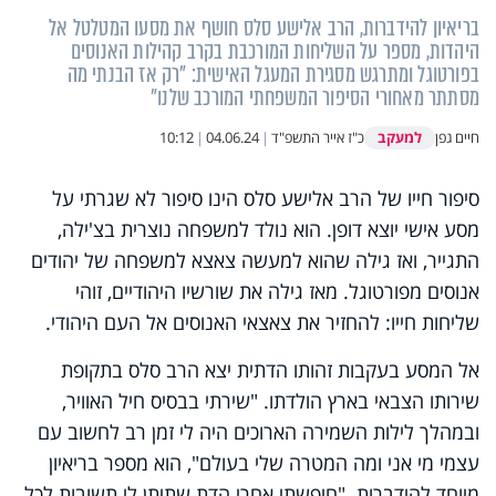
בריאיון להידברות, הרב אלישע סלס חושף את מסעו המטלטל אל
היהדות, מספר על השליחות המורכבת בקרב קהילות האנוסים
בפורטוגל ומתרגש מסגירת המעגל האישית: "רק אז הבנתי מה
מסתתר מאחורי הסיפור המשפחתי המורכב שלנו"
למעקב
חיים גפן
כ"ז אייר התשפ"ד
|
04.06.24
|
10:12
סיפור חייו של הרב אלישע סלס הינו סיפור לא שגרתי על
מסע אישי יוצא דופן. הוא נולד למשפחה נוצרית בצ'ילה,
התגייר, ואז גילה שהוא למעשה צאצא למשפחה של יהודים
אנוסים מפורטוגל. מאז גילה את שורשיו היהודיים, זוהי
שליחות חייו: להחזיר את צאצאי האנוסים אל העם היהודי.
אל המסע בעקבות זהותו הדתית יצא הרב סלס בתקופת
שירותו הצבאי בארץ הולדתו. "שירתי בבסיס חיל האוויר,
ובמהלך לילות השמירה הארוכים היה לי זמן רב לחשוב עם
עצמי מי אני ומה המטרה שלי בעולם", הוא מספר בריאיון
מיוחד להידברות. "חיפשתי אחרי הדת שתיתן לי תשובות לכל