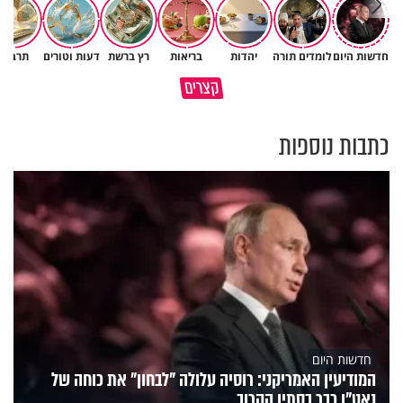
חדשות היום
לומדים תורה
יהדות
בריאות
רץ ברשת
דעות וטורים
תרבות
גם ׳הרע׳ זה הרחמים של בורא
קצרים
מדוע האמונה נמשלה למלח?
עולם
כתבות נוספות
חדשות היום
המודיעין האמריקני: רוסיה עלולה "לבחון" את כוחה של
נאט"ו כבר בסתיו הקרוב