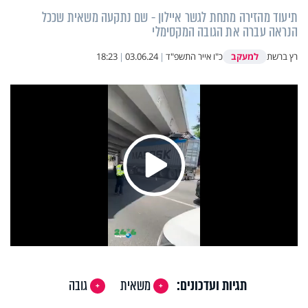
תיעוד מהזירה מתחת לגשר איילון - שם נתקעה משאית שככל
הנראה עברה את הגובה המקסימלי
למעקב
רץ ברשת
כ"ו אייר התשפ"ד
|
03.06.24
|
18:23
Play
Video
תגיות ועדכונים:
משאית
גובה