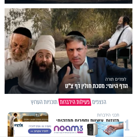
לומדים תורה
הדף היומי: מסכת חולין דף צ"ט
הנצפים
פעילות הידברות
תוכניות הערוץ
תכני הידברות
1
מזוזות, ציציות וספרים מחזקים:
X
המיזם שיביא שמירה רוחנית לאלפי
חיילי צה"ל