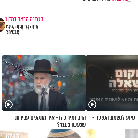
הכתבה הבאה במדור
אֵיזֶה כְּלֵי נְגִינָה מַזְכִּיר
אֲבַטִּיחַ?
 וסיוע לנשמת הנפטר -
הרב זמיר כהן - איך מתקנים עבירות
שנעשו בעבר?