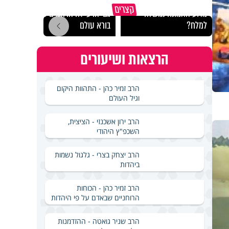
קצרים
מדוע האמונה נמשלה
גם ׳הרע׳ זה הרחמים של
האם מ
למלח?
בורא עולם
בשבת
הרצאות ושיעורים
הרב זמיר כהן - התהוות היקום
וגיל העולם
הרב ירון אשכנזי - הציצית,
השכפ"ץ היהודי
הרב יצחק בצרי - גלגול נשמות
ביהדות
הרב זמיר כהן - הכוחות
הרוחניים שבאדם על פי היהדות
הרב שניר גואטה - ההזדמנות