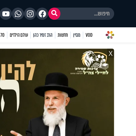
VOD
מגזין
חדשות
הרב זמיר כהן
עולם הילדים
70 שאלות
X