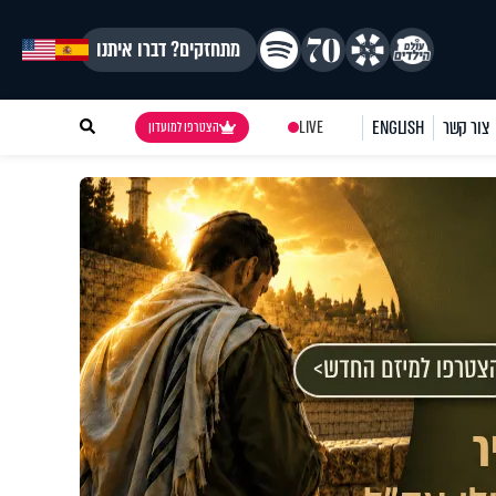
מתחזקים? דברו איתנו
צור קשר
ENGLISH
LIVE
הצטרפו למועדון