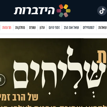
למתחילים
שאל את הרב
זמני היום
עלון
שופס
מחלקות
תרומות