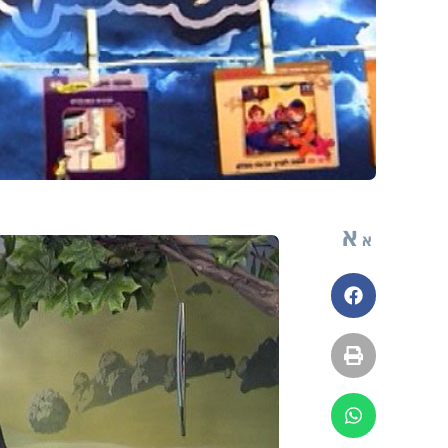
א
א
פייסבוק
הדפסה
ווטסאפ