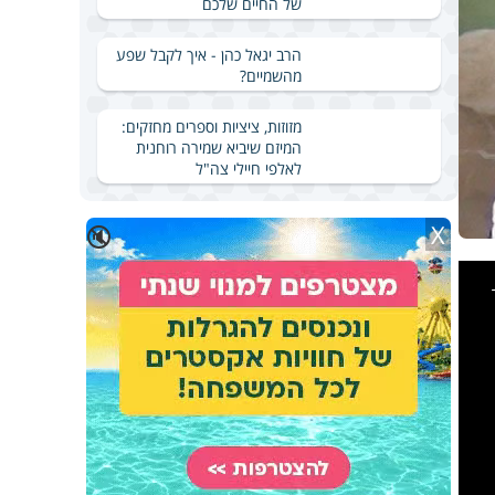
של החיים שלכם
הרב יגאל כהן - איך לקבל שפע
מהשמיים?
מזוזות, ציציות וספרים מחזקים:
המיזם שיביא שמירה רוחנית
לאלפי חיילי צה"ל
X
🔇
This
is
a
modal
windo