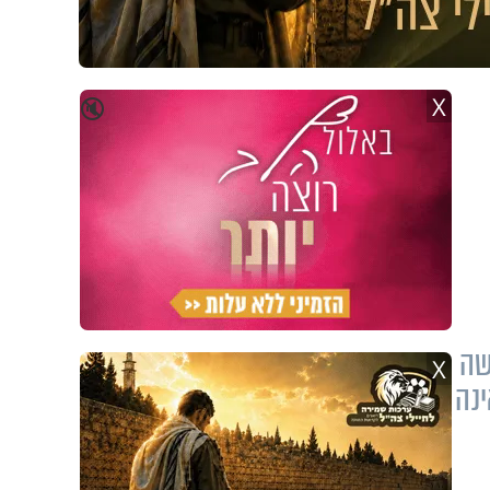
X
🔇
שה
X
נה