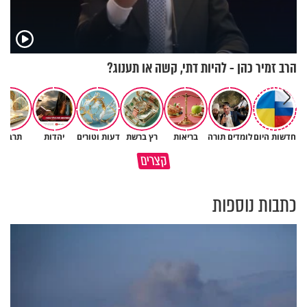
הרב זמיר כהן - להיות דתי, קשה או תענוג?
חדשות היום
לומדים תורה
בריאות
רץ ברשת
דעות וטורים
יהדות
תרבות
תעצרו לפני שאתם מוציאים דיבה
קצרים
על ציבור שלם
מתכון ל׳שבת שלום׳
כתבות נוספות