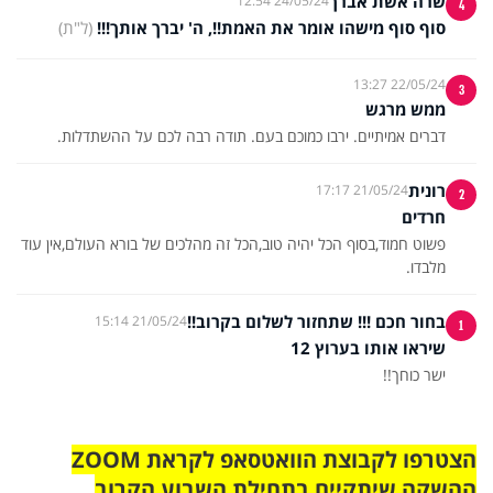
שרה אשת אברך
24/05/24 12:54
4
סוף סוף מישהו אומר את האמת!!, ה' יברך אותך!!!
(ל"ת)
22/05/24 13:27
3
ממש מרגש
דברים אמיתיים. ירבו כמוכם בעם. תודה רבה לכם על ההשתדלות.
רונית
21/05/24 17:17
2
חרדים
פשוט חמוד,בסוף הכל יהיה טוב,הכל זה מהלכים של בורא העולם,אין עוד
מלבדו.
בחור חכם !!! שתחזור לשלום בקרוב!!
21/05/24 15:14
1
שיראו אותו בערוץ 12
ישר כוחך!!
הצטרפו לקבוצת הוואטסאפ לקראת ZOOM
ההשקה שיתקיים בתחילת השבוע הקרוב