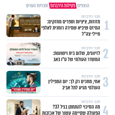
הנצפים
פעילות הידברות
תוכניות הערוץ
תכני הידברות
1
מזוזות, ציציות וספרים מחזקים:
המיזם שיביא שמירה רוחנית לאלפי
חיילי צה"ל
2
תכני הידברות
לזיווגים, שלום בית וישועות:
המשדר העולמי של ט"ו באב
3
תכני הידברות
אחי, מחכים רק לך: יום התפילין
העולמי מגיע לתל אביב
תכני הידברות
4
מה הסיכוי להתחתן בגיל 37?
הפעולה שסיימה עשור של אכזבות