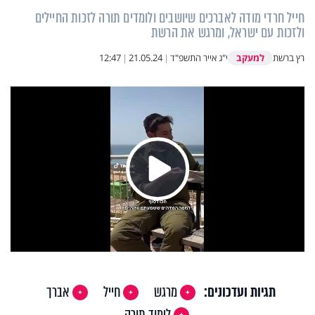
חייל חרדי מודה לאברכים שיושבים ולומדים תורה לזכות החיילים
ולזכות עם ישראל, ומרגש את הרשת
למעקב
רץ ברשת
י"ג אייר התשפ"ד
|
21.05.24
|
12:47
Play
Video
תגיות ועדכונים:
מרגש
חייל
אברך
לימוד תורה