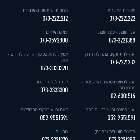
מזכירות הידברות
תרומות ושותפות בהידברות
073-2221212
073-2221222
עלון שבת - עונג שבת
עולם הילדים
073-3592800
073-2221388
יעוץ למתחזקים בתחילת הדרך
יעוץ לילדות בסיכון והדרכה להורים -
אתגר
073-2221232
073-3333320
יעוץ לנשים בטהרת המשפחה -
קו ההלכה הידברות
מתחברות
073-3333300
02-6301516
יעוץ תמיכה וסיוע לנשים בהריון
דיווח וסיוע במקרי התבוללות
052-9551591
052-9551591
הזמנת חוגי בית (בחינם)
נופשים
073-2221270
073-2221290