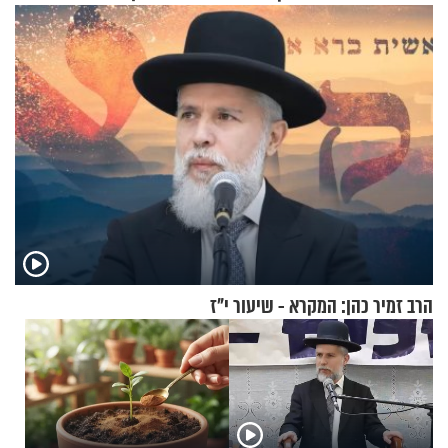
עושים"? הרב זמיר כהן
בתשובה מפתיעה
הרב זמיר כהן: המקרא - שיעור י"ז