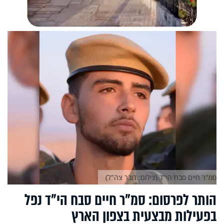
סמ"ר חיים סבח הי"ד (צילום: דובר צה"ל)
הותר לפרסום: סמ"ר חיים סבח הי"ד נפל
בפעילות מבצעית בצפון הארץ