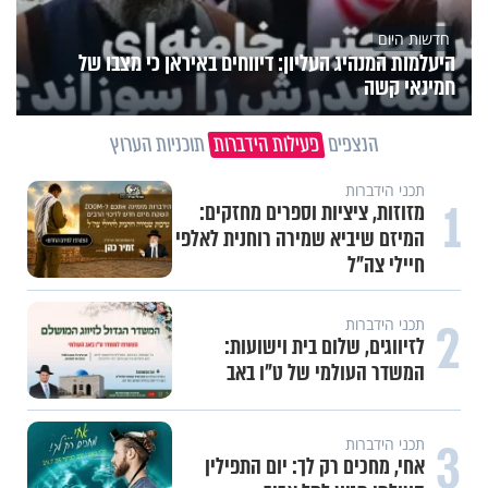
חדשות היום
היעלמות המנהיג העליון: דיווחים באיראן כי מצבו של
חמינאי קשה
הנצפים
פעילות הידברות
תוכניות הערוץ
תכני הידברות
1
מזוזות, ציציות וספרים מחזקים:
המיזם שיביא שמירה רוחנית לאלפי
חיילי צה"ל
2
תכני הידברות
לזיווגים, שלום בית וישועות:
המשדר העולמי של ט"ו באב
3
תכני הידברות
אחי, מחכים רק לך: יום התפילין