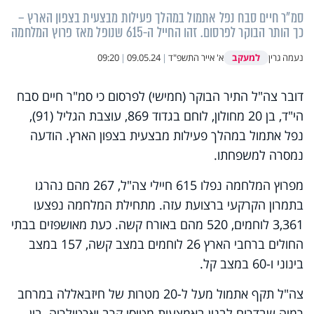
סמ"ר חיים סבח נפל אתמול במהלך פעילות מבצעית בצפון הארץ –
כך הותר הבוקר לפרסום. זהו החייל ה-615 שנופל מאז פרוץ המלחמה
למעקב
נעמה גרין
א' אייר התשפ"ד
|
09.05.24
|
09:20
דובר צה"ל התיר הבוקר (חמישי) לפרסום כי סמ"ר חיים סבח
הי"ד, בן 20 מחולון, לוחם בגדוד 869, עוצבת הגליל (91),
נפל אתמול במהלך פעילות מבצעית בצפון הארץ. הודעה
נמסרה למשפחתו.
מפרוץ המלחמה נפלו 615 חיילי צה"ל, 267 מהם נהרגו
בתמרון הקרקעי ברצועת עזה. מתחילת המלחמה נפצעו
3,361 לוחמים, 520 מהם באורח קשה. כעת מאושפזים בבתי
החולים ברחבי הארץ 26 לוחמים במצב קשה, 157 במצב
בינוני ו-60 במצב קל.
צה"ל תקף אתמול מעל ל-20 מטרות של חיזבאללה במרחב
רמיה שבדרום לבנון באמצעות מטוסי קרב וארטילריה. בין