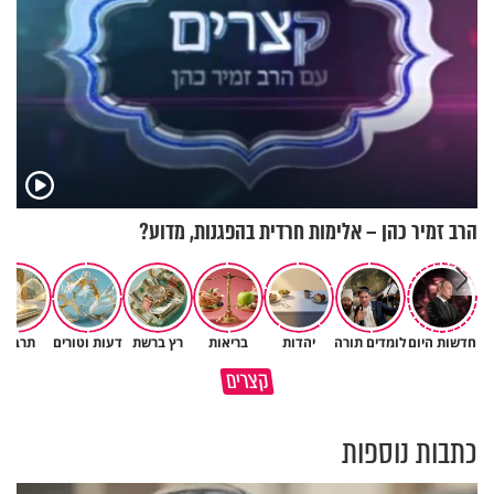
הרב זמיר כהן – אלימות חרדית בהפגנות, מדוע?
חדשות היום
לומדים תורה
יהדות
בריאות
רץ ברשת
דעות וטורים
תרבות
כיצד ניתן להרחיב דעתו של
קצרים
האדם? הרב חיים פוקס
כל מה שנשבר יכול להיבנות מחד
כתבות נוספות