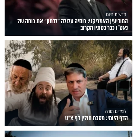
חדשות היום
המודיעין האמריקני: רוסיה עלולה "לבחון" את כוחה של
נאט"ו כבר בסתיו הקרוב
לומדים תורה
הדף היומי: מסכת חולין דף צ"ט