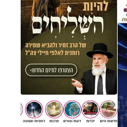
פגיעה
חדשות היום
יהדות
דעות וטורים
תרבות
רוחניות ואמונה
משפחה