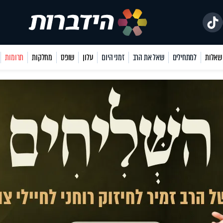
למתחילים
שאל את הרב
זמני היום
עלון
שופס
מחלקות
תרומות