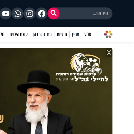
VOD
מגזין
חדשות
הרב זמיר כהן
עולם הילדים
70 שאלות
X