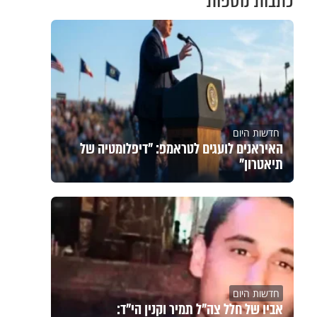
כתבות נוספות
חדשות היום
האיראנים לועגים לטראמפ: "דיפלומטיה של
תיאטרון"
חדשות היום
אביו של חלל צה"ל תמיר וקנין הי"ד: