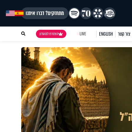
מתחזקים? דברו איתנו
צור קשר
ENGLISH
LIVE
הצטרפו למועדון