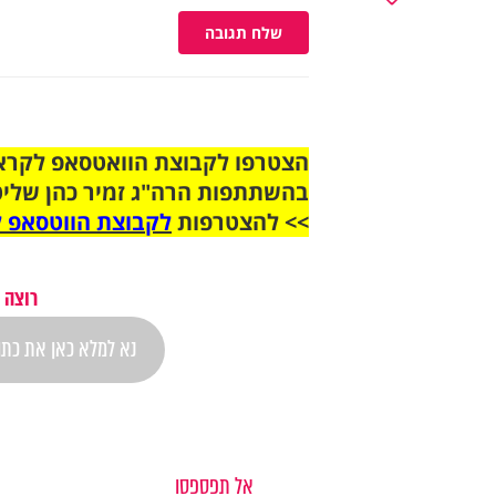
שלח תגובה
בהשתתפות הרה"ג זמיר כהן שליט
>> להצטרפות
לקבוצת הווטסאפ ל
רוצה 
אל תפספסו