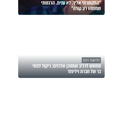
"התקשרתי אליך, לא ענית. הרגשתי
שמשהו רע קורה"
חדשות היום
מחשש לרכיב שמסכן אלרגים: ריקול לפתי
בר של חברת ויליפוד