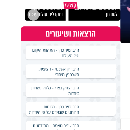
מכילי
קצרים
תשתמש באהבה של השם
פותחים פתח קטן -
במבחן
לטובתך
ומקבלים עולם עצום
ואלתר
הרצאות ושיעורים
הרב זמיר כהן - התהוות היקום
וגיל העולם
הרב ירון אשכנזי - הציצית,
השכפ"ץ היהודי
הרב יצחק בצרי - גלגול נשמות
ביהדות
הרב זמיר כהן - הכוחות
הרוחניים שבאדם על פי היהדות
הרב שניר גואטה - ההזדמנות