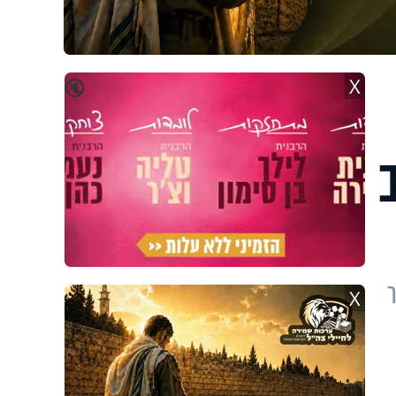
X
🔇
X