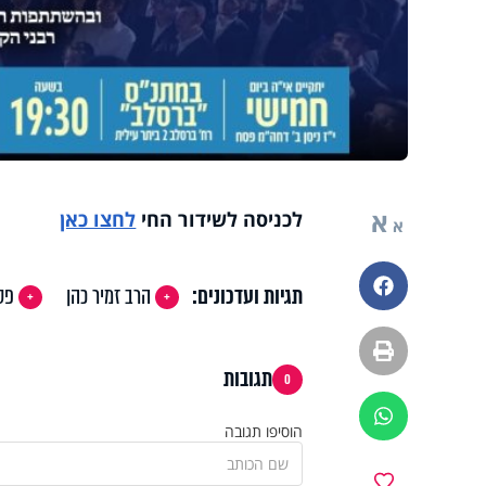
א
לכניסה לשידור החי
לחצו כאן
א
פייסבוק
תגיות ועדכונים:
הרב זמיר כהן
פס
הדפסה
תגובות
0
ווטסאפ
הוסיפו תגובה
מועדפים