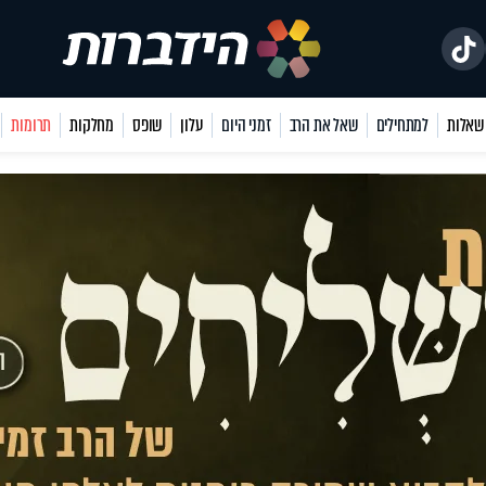
למתחילים
שאל את הרב
זמני היום
עלון
שופס
מחלקות
תרומות