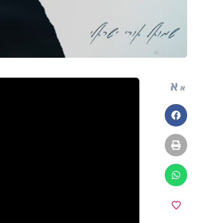
א
א
פייסבוק
הדפסה
ווטסאפ
מועדפים