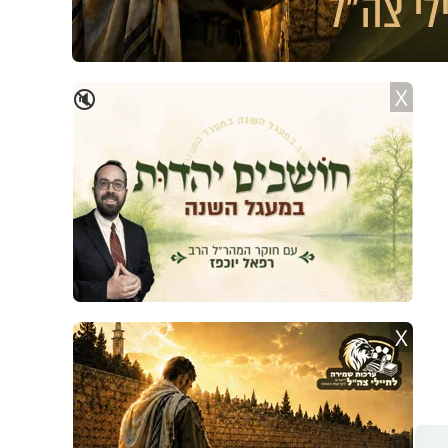
X
🔇
X