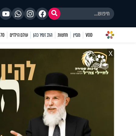
VOD
מגזין
חדשות
הרב זמיר כהן
עולם הילדים
70 שאלות
X