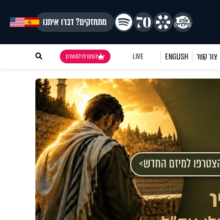
מתחזקים? דברו איתנו
צור קשר
ENGLISH
LIVE
הצטרפו למועדון