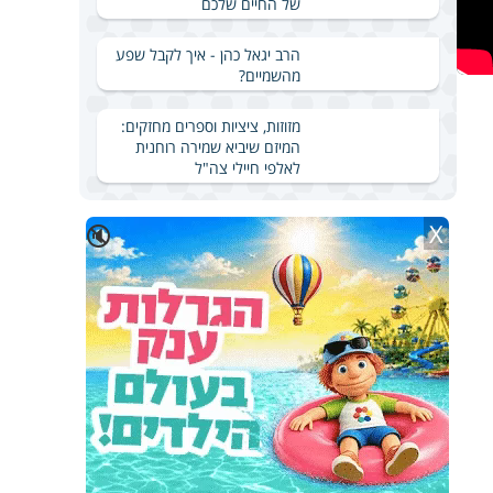
של החיים שלכם
הרב יגאל כהן - איך לקבל שפע
מהשמיים?
מזוזות, ציציות וספרים מחזקים:
המיזם שיביא שמירה רוחנית
לאלפי חיילי צה"ל
X
🔇