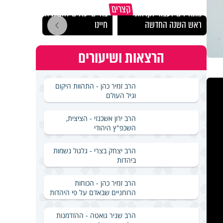
הרגעים הקשים ביותר
"הגמג
קצרים
מתחילים לעבוד לקראת
בחיים יכולים להצית את
ישרא
ראש השנה החדשה
חיינו
שלא 
הרצאות ושיעורים
הרב זמיר כהן - התהוות היקום
וגיל העולם
הרב ירון אשכנזי - הציצית,
השכפ"ץ היהודי
הרב יצחק בצרי - גלגול נשמות
ביהדות
הרב זמיר כהן - הכוחות
הרוחניים שבאדם על פי היהדות
הרב שניר גואטה - ההזדמנות