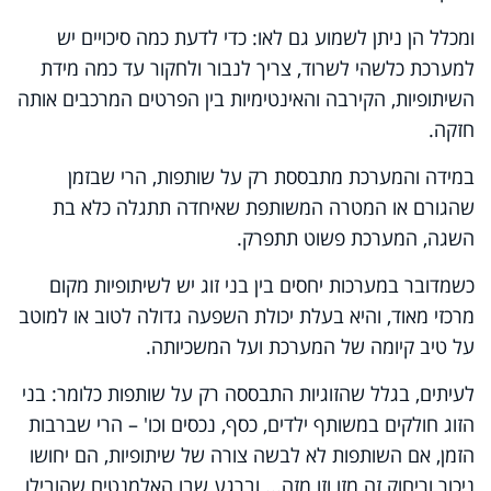
ומכלל הן ניתן לשמוע גם לאו: כדי לדעת כמה סיכויים יש
למערכת כלשהי לשרוד, צריך לנבור ולחקור עד כמה מידת
השיתופיות, הקירבה והאינטימיות בין הפרטים המרכבים אותה
חזקה.
במידה והמערכת מתבססת רק על שותפות, הרי שבזמן
שהגורם או המטרה המשותפת שאיחדה תתגלה כלא בת
השגה, המערכת פשוט תתפרק.
כשמדובר במערכות יחסים בין בני זוג יש לשיתופיות מקום
מרכזי מאוד, והיא בעלת יכולת השפעה גדולה לטוב או למוטב
על טיב קיומה של המערכת ועל המשכיותה.
לעיתים, בגלל שהזוגיות התבססה רק על שותפות כלומר: בני
הזוג חולקים במשותף ילדים, כסף, נכסים וכו' – הרי שברבות
הזמן, אם השותפות לא לבשה צורה של שיתופיות, הם יחושו
ניכור וריחוק זה מזו וזו מזה... וברגע שבו האלמנטים שהובילו