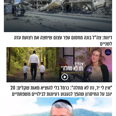
דיווח: צה"ל בונה מחסום עפר עצום שיחצה את רצועת עזה
לשניים
"אין לי יד, וזו לא מחלה": כרמל
בלי להוציא מאות שקלים: 20
יוגב על החיסרון שהפך לגעגוע
רעיונות לבילויים משפחתיים
כמעט בחינם