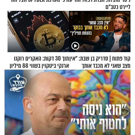
ליירט כטב"ם
קוד פתוח | סדריק בן שבת: "אין
תוך 30 דקות: האקרים רוקנו
מצב שאני לא מכבד אותך
ארנקי ביטקוין בשווי 88 מיליון
בבוקר בהנחת תפילין"
דולר