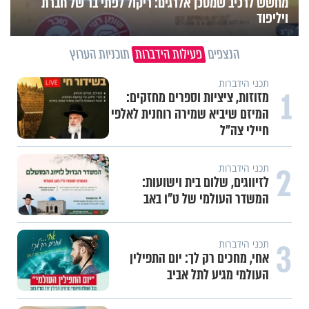
מחשש לרכיב שמסכן אלרגים: ריקול לפתי בר של חברת
ויליפוד
הנצפים
פעילות הידברות
תוכניות הערוץ
תכני הידברות
1
מזוזות, ציציות וספרים מחזקים:
המיזם שיביא שמירה רוחנית לאלפי
חיילי צה"ל
2
תכני הידברות
לזיווגים, שלום בית וישועות:
המשדר העולמי של ט"ו באב
3
תכני הידברות
אחי, מחכים רק לך: יום התפילין
העולמי מגיע לתל אביב