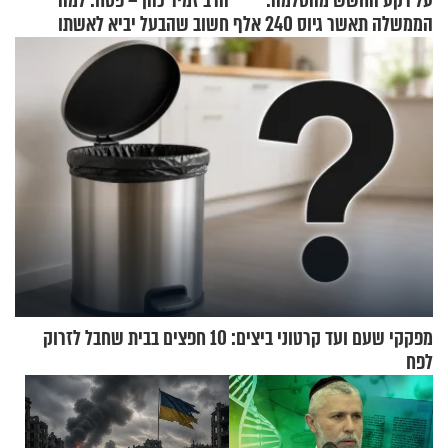
על רקע החשש מהסלמה:
הרב זמיר כהן – פסח: למה
הממשלה תאשר גיוס 240 אלף
חשוב שהבעל יביא לאשתו
אנשי מילואים
מתנה לחג?
מפקקי שעם ועד קרטוני ביצים: 10 חפצים בבית שחבל לזרוק
לפח