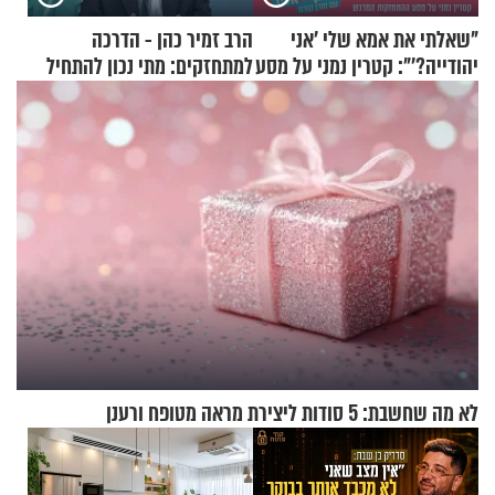
"שאלתי את אמא שלי 'אני
הרב זמיר כהן - הדרכה
יהודייה?'": קטרין נמני על מסע
למתחזקים: מתי נכון להתחיל
ההתחזקות המרגש
עם לבישת הציצית?
לא מה שחשבת: 5 סודות ליצירת מראה מטופח ורענן