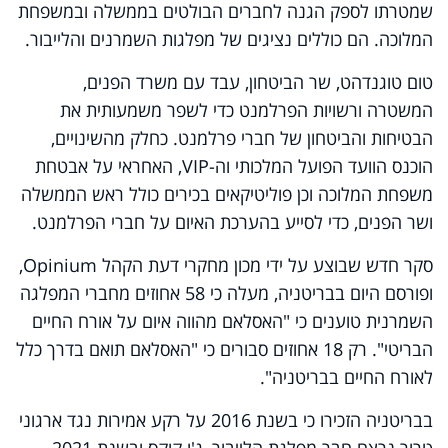
שמטרתו לספק הגנה לחברים הבולטים בממשלה ובמשפחת
המלוכה. הם כוללים נציגים של מפלגות השמרנים והלייבור.
טום טוגנדהט, שר הביטחון, עבד עם משרד הפנים,
המשטרה ורשויות הפרלמנט כדי לשפר משמעותית את
הבטיחות והביטחון של חברי פרלמנט. כחלק מהשינויים,
הוכנס הוועד הפועל המלכותי וה-
VIP
, האחראי על אבטחת
משפחת המלוכה וכן פוליטיקאים בכירים כולל ראש הממשלה
ושר הפנים, כדי לסייע בהערכת האיום על חברי הפרלמנט.
סקר חדש שבוצע על ידי מכון מחקרי דעת הקהל Opinium,
ופורסם היום בבריטניה, מעלה כי 58 אחוזים מחברי המפלגה
השמרנית טוענים כי "האסלאם מהווה איום על אורח החיים
הבריטי". רק 18 אחוזים סבורים כי "האסלאם תואם בדרך כלל
לאורח החיים בבריטניה".
בבריטניה הזכירו כי בשנת 2016 על רקע אמירות נגד ארגוני
טרור נרצח חבר מפלגת הלייבור, ג'ו קוקס ובשנת 2021