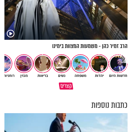
הרב זמיר כהן - משמעות המצוות בימינו
חדשות היום
יהדות
משפחה
נשים
בריאות
מגזין
רוחניות ו
תעשה עם האהבת השם שלך
פותחים פתח קטן - ומקבלים עול
קצרים
משהו
עצום
כתבות נוספות