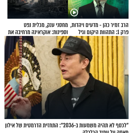
הרב זמיר כהן - מדעים ויהדות,
מחסני ענק, מכלית נפט
פרק 1: התהוות היקום וגיל
וספינות: אוקראינה מרחיבה את
העולם
התקיפות בעומק רוסיה
"לכסף לא תהיה משמעות ב-2036": התחזית הדרמטית של אילון
מאסק על עתיד הכלכלה