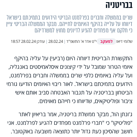
בבריטניה
שרים בממשלה וחברים בפרלמנט הבריטי הידועים בתמיכתם בישראל
דיווחו על עלייה בהיקף האיומים לחייהם. מבקר הממשלה הבריטי ציין
כי חלקם אף מפחדים להגיע לדיונים מחוץ למשרדיהם
למעקב
שלומי דיאז
י"ט אדר א' התשפ"ד
|
28.02.24
|
עודכן
28.02.24 18:57
התקשורת הבריטית דיווחה היום (רביעי) על עליה בהיקף
איומי הטרור שמובל על ידי קיצונים איסלאמיסטים באנגליה,
ועל עליה באיומים כלפי שרים בממשלה וחברים בפרלמנט,
הידועים בתמיכתם בישראל. לאור ריבוי האיומים הודיעו גורמי
הביטחון בבריטניה על תגבור האבטחה סביב אותם אישי
ציבור ופוליטיקאים, שדיווחו כי חייהם מאוימים.
ג'ונתן הול, מבקר ממשלת בריטניה, אמר בריאיון לאתר
"פוליטיקו" כי "חברי פרלמנט מפחדים להגיע לפרלמנט. אני
חושב שהסיכון כעת גדול יותר כתוצאה משבעה באוקטובר.